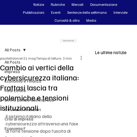
Notizie
Rubriche
Mercati
Documentazione
Pubblicazioni
Eventi
Sentenze della settimana
Interviste
Curiosità & altro
Media
Vai ai contenuti
All Posts
Le ultime notizie
piscitellidaniel
21 mag
Tempo di lettura: 3 min
All Posts
Cambio ai vertici della
Impresa
cybersicurezza italiana:
Economia e Finanza
Frattasi lascia tra
Real Estate
polemiche e tensioni
Diritto penale dell'impresa
istituzionali
Strumenti finanziari
Il sistema italiano della 
Crisi di impresa
cybersicurezza attraversa una fase 
Economia F
di forte tensione dopo l’uscita di 