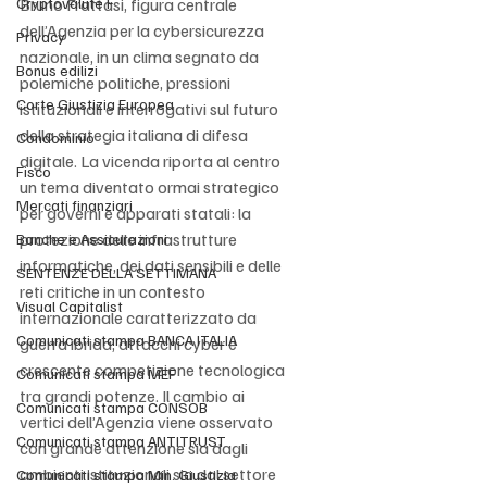
Cryptovalute F
Bruno Frattasi, figura centrale 
dell’Agenzia per la cybersicurezza 
Privacy
nazionale, in un clima segnato da 
Bonus edilizi
polemiche politiche, pressioni 
Corte Giustizia Europea
istituzionali e interrogativi sul futuro 
della strategia italiana di difesa 
Condominio
digitale. La vicenda riporta al centro 
Fisco
un tema diventato ormai strategico 
Mercati finanziari
per governi e apparati statali: la 
protezione delle infrastrutture 
Banche e Assicurazioni
informatiche, dei dati sensibili e delle 
SENTENZE DELLA SETTIMANA
reti critiche in un contesto 
Visual Capitalist
internazionale caratterizzato da 
Comunicati stampa BANCA ITALIA
guerra ibrida, attacchi cyber e 
crescente competizione tecnologica 
Comunicati stampa MEF
tra grandi potenze. Il cambio ai 
Comunicati stampa CONSOB
vertici dell’Agenzia viene osservato 
Comunicati stampa ANTITRUST
con grande attenzione sia dagli 
ambienti istituzionali sia dal settore 
Comunicati stampa Min. Giustizia