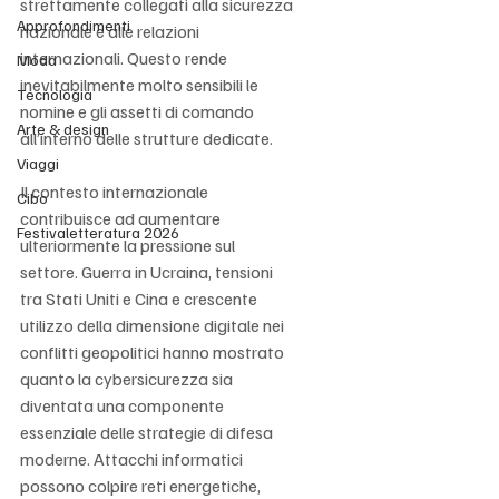
strettamente collegati alla sicurezza 
Approfondimenti
nazionale e alle relazioni 
internazionali. Questo rende 
Moda
inevitabilmente molto sensibili le 
Tecnologia
nomine e gli assetti di comando 
Arte & design
all’interno delle strutture dedicate.
Viaggi
Il contesto internazionale 
Cibo
contribuisce ad aumentare 
Festivaletteratura 2026
ulteriormente la pressione sul 
settore. Guerra in Ucraina, tensioni 
tra Stati Uniti e Cina e crescente 
utilizzo della dimensione digitale nei 
conflitti geopolitici hanno mostrato 
quanto la cybersicurezza sia 
diventata una componente 
essenziale delle strategie di difesa 
moderne. Attacchi informatici 
possono colpire reti energetiche, 