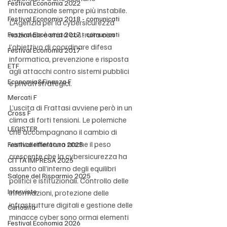
Festival Economia 2022
internazionale sempre più instabile. 
Festival Economia 2018 - comunicati
L’Agenzia per la cybersicurezza 
nazionale è stata costruita con 
Festival Economia 2017 - comunicati
l’obiettivo di coordinare difesa 
Festival Economia 2017
informatica, prevenzione e risposta 
ETF
agli attacchi contro sistemi pubblici 
Economia&Finanza F
e privati strategici.
Mercati F
L’uscita di Frattasi avviene però in un 
Cross F
clima di forti tensioni. Le polemiche 
LEGISTER
che accompagnano il cambio di 
vertice riflettono anche il peso 
Festivalletteratura 2025
crescente che la cybersicurezza ha 
CITTÀ IMPRESA 2025
assunto all’interno degli equilibri 
Salone del Risparmio 2025
politici e istituzionali. Controllo delle 
Interviste
informazioni, protezione delle 
infrastrutture digitali e gestione delle 
Curiosità
minacce cyber sono ormai elementi 
Festival Economia 2026