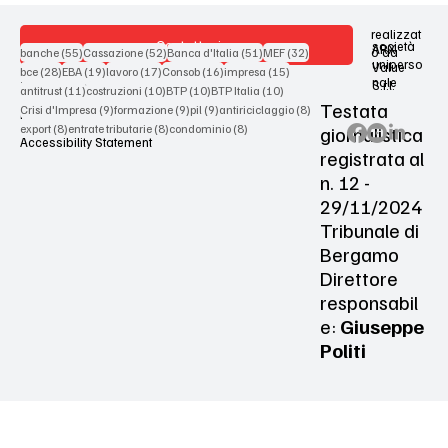
realizzat
Contattaci
società
ARX
55 post
52 post
51 post
32 post
o da
banche
(55)
Cassazione
(52)
Banca d'Italia
(51)
MEF
(32)
uniperso
Value
28 post
19 post
17 post
16 post
15 post
bce
(28)
EBA
(19)
lavoro
(17)
Consob
(16)
impresa
(15)
nale
S.r.l.
Terms & Conditions
11 post
10 post
10 post
10 post
antitrust
(11)
costruzioni
(10)
BTP
(10)
BTP Italia
(10)
Testata
9 post
9 post
9 post
8 post
Crisi d'Impresa
(9)
formazione
(9)
pil
(9)
antiriciclaggio
(8)
Privacy Policy
8 post
8 post
8 post
giornalistica
export
(8)
entrate tributarie
(8)
condominio
(8)
Accessibility Statement
registrata al
n. 12 -
29/11/2024
Tribunale di
Bergamo
Direttore
responsabil
e:
Giuseppe
Politi