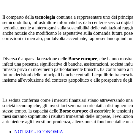
Il comparto della
tecnologia
continua a rappresentare uno dei principali
semiconduttori, infrastrutture informatiche, data center e servizi digita
periodicamente a interrogarsi sulla sostenibilità delle valutazioni raggi
anche notizie che modificano le aspettative sulla domanda futura posson
correzioni di mercato, pur talvolta accentuate, rappresentano quindi un
Diversa è apparsa la reazione delle
Borse europee
, che hanno mostrat
infatti una presenza significativa di banche, assicurazioni, società ind
rimasto privo di movimenti particolarmente bruschi, ha contribuito a man
future decisioni delle principali banche centrali. L'equilibrio tra cresc
insieme all'evoluzione del contesto geopolitico e alle prospettive degli u
La seduta conferma come i mercati finanziari stiano attraversando una fa
società tecnologiche, gli investitori sembrano orientati a distinguere 
stesso tempo, la capacità delle
Borse europee
di assorbire le tensioni
mesi saranno soprattutto i risultati trimestrali delle imprese, l'evoluz
a richiedere agli investitori prudenza, attenzione ai fondamentali e un
NOTIZIE - ECONOMIA