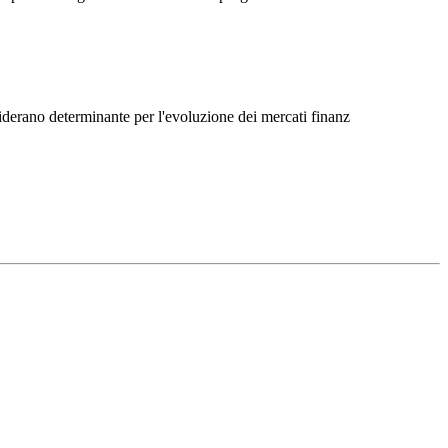
Γ
Γ
siderano determinante per l'evoluzione dei mercati finanz