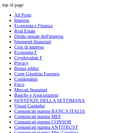
top of page
All Posts
Impresa
Economia e Finanza
Real Estate
Diritto penale dell'impresa
Strumenti finanziari
Crisi di impresa
Economia F
Cryptovalute F
Privacy
Bonus edilizi
Corte Giustizia Europea
Condominio
Fisco
Mercati finanziari
Banche e Assicurazioni
SENTENZE DELLA SETTIMANA
Visual Capitalist
Comunicati stampa BANCA ITALIA
Comunicati stampa MEF
Comunicati stampa CONSOB
Comunicati stampa ANTITRUST
Comunicati stampa Min. Giustizia