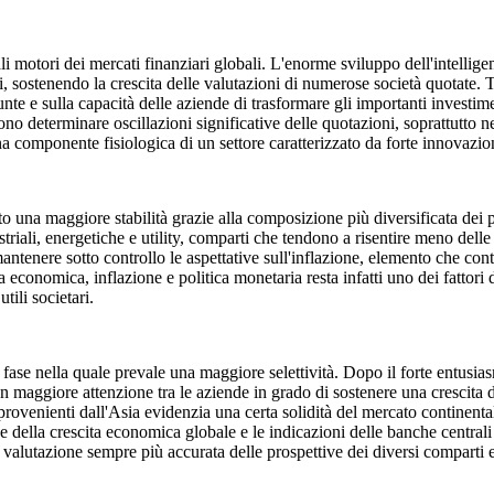
 motori dei mercati finanziari globali. L'enorme sviluppo dell'intelligen
li, sostenendo la crescita delle valutazioni di numerose società quotate. T
unte e sulla capacità delle aziende di trasformare gli importanti investimen
o determinare oscillazioni significative delle quotazioni, soprattutto nei
a componente fisiologica di un settore caratterizzato da forte innovazio
o una maggiore stabilità grazie alla composizione più diversificata dei pr
ustriali, energetiche e utility, comparti che tendono a risentire meno del
tenere sotto controllo le aspettative sull'inflazione, elemento che conti
ita economica, inflazione e politica monetaria resta infatti uno dei fattor
tili societari.
se nella quale prevale una maggiore selettività. Dopo il forte entusiasmo 
con maggiore attenzione tra le aziende in grado di sostenere una crescita
 provenienti dall'Asia evidenzia una certa solidità del mercato continent
ione della crescita economica globale e le indicazioni delle banche centra
a valutazione sempre più accurata delle prospettive dei diversi comparti