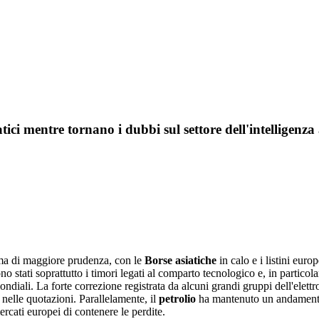
atici mentre tornano i dubbi sul settore dell'intelligenza a
lima di maggiore prudenza, con le
Borse asiatiche
in calo e i listini eur
o stati soprattutto i timori legati al comparto tecnologico e, in particolar
mondiali. La forte correzione registrata da alcuni grandi gruppi dell'elett
 nelle quotazioni. Parallelamente, il
petrolio
ha mantenuto un andamento 
ercati europei di contenere le perdite.