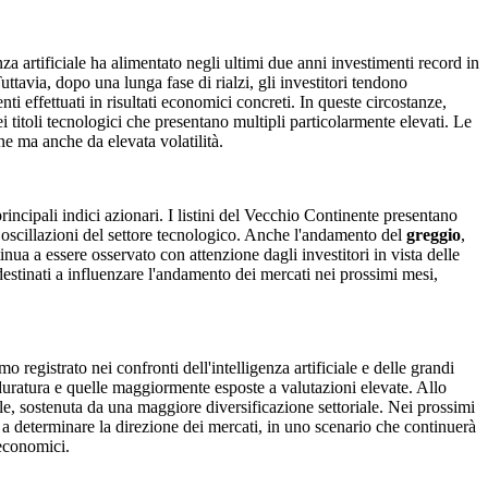
za artificiale ha alimentato negli ultimi due anni investimenti record in
uttavia, dopo una lunga fase di rialzi, gli investitori tendono
ti effettuati in risultati economici concreti. In queste circostanze,
 titoli tecnologici che presentano multipli particolarmente elevati. Le
ne ma anche da elevata volatilità.
incipali indici azionari. I listini del Vecchio Continente presentano
le oscillazioni del settore tecnologico. Anche l'andamento del
greggio
,
nua a essere osservato con attenzione dagli investitori in vista delle
i destinati a influenzare l'andamento dei mercati nei prossimi mesi,
registrato nei confronti dell'intelligenza artificiale e delle grandi
 duratura e quelle maggiormente esposte a valutazioni elevate. Allo
ale, sostenuta da una maggiore diversificazione settoriale. Nei prossimi
li a determinare la direzione dei mercati, in uno scenario che continuerà
 economici.