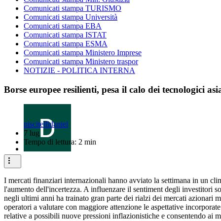
Comunicati stampa TURISMO
Comunicati stampa Università
Comunicati stampa EBA
Comunicati stampa ISTAT
Comunicati stampa ESMA
Comunicati stampa Ministero Imprese
Comunicati stampa Ministero traspor
NOTIZIE - POLITICA INTERNA
Borse europee resilienti, pesa il calo dei tecnologici asi
piscitellidaniel
7 lug
Tempo di lettura: 2 min
I mercati finanziari internazionali hanno avviato la settimana in un c
l'aumento dell'incertezza. A influenzare il sentiment degli investitori son
negli ultimi anni ha trainato gran parte dei rialzi dei mercati azionari 
operatori a valutare con maggiore attenzione le aspettative incorporate
relative a possibili nuove pressioni inflazionistiche e consentendo ai m