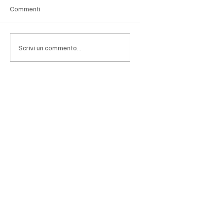
Commenti
Scrivi un commento...
Antitrust: Saverio Valentino si è insediato
alla Presidenza dell’Autorità