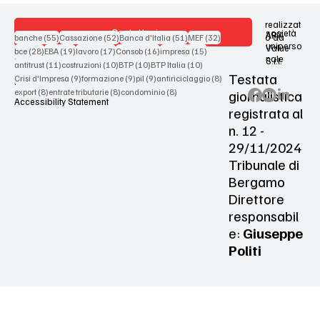
realizzat
Contattaci
società
ARX
55 post
52 post
51 post
32 post
o da
banche
(55)
Cassazione
(52)
Banca d'Italia
(51)
MEF
(32)
uniperso
Value
28 post
19 post
17 post
16 post
15 post
bce
(28)
EBA
(19)
lavoro
(17)
Consob
(16)
impresa
(15)
nale
S.r.l.
Terms & Conditions
11 post
10 post
10 post
10 post
antitrust
(11)
costruzioni
(10)
BTP
(10)
BTP Italia
(10)
Testata
9 post
9 post
9 post
8 post
Crisi d'Impresa
(9)
formazione
(9)
pil
(9)
antiriciclaggio
(8)
Privacy Policy
8 post
8 post
8 post
giornalistica
export
(8)
entrate tributarie
(8)
condominio
(8)
Accessibility Statement
registrata al
n. 12 -
29/11/2024
Tribunale di
Bergamo
Direttore
responsabil
e:
Giuseppe
Politi