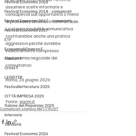
Festival Economia 2022
assumere scelte informate e 
Festival Economia 2018 - comunicati
consapevoli sull’opportunità o meno 
Festival Economia 2017 - comunicati
di procedere al rinnovo contrattuale. 
La stessa modalità comunicativa 
Festival Economia 2017
costituirebbe anche una pratica 
ETF
aggressiva perché avrebbe 
Economia&Finanza F
indebitamente compresso 
l’autonomia negoziale dei 
Mercati F
consumatori.
Cross F
LEGISTER
Roma, 26 giugno 2026
Festivalletteratura 2025
CITTÀ IMPRESA 2025
Fonte: 
agcm.it
Salone del Risparmio 2025
Comunicati stampa ANTITRUST
Interviste
Curiosità
Festival Economia 2026