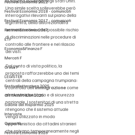
la nascita avvenga negli Stati Uniti. 
Festival Economia 2022
Una simile scelta solleverebbe però 
Festival Economia 2018 - comunicati
interrogativi rilevanti sul piano della 
Festival Economia 2017 - comunicati
legittimità, della discrezionalità 
amministrativa e del possibile rischio 
Festival Economia 2017
di discriminazioni nelle procedure di 
ETF
controllo alle frontiere e nel rilascio 
Economia&Finanza F
dei visti.
Mercati F
Dal punto di vista politico, la 
Cross F
proposta rafforzerebbe uno dei temi 
LEGISTER
centrali della campagna trumpiana: 
Festivalletteratura 2025
il controllo dell’
immigrazione
 come 
elemento identitario e di sicurezza 
CITTÀ IMPRESA 2025
nazionale. I sostenitori di una stretta 
Salone del Risparmio 2025
ritengono che il sistema attuale 
Interviste
venga utilizzato in modo 
Curiosità
opportunistico da cittadini stranieri 
che entrano temporaneamente negli 
Festival Economia 2026