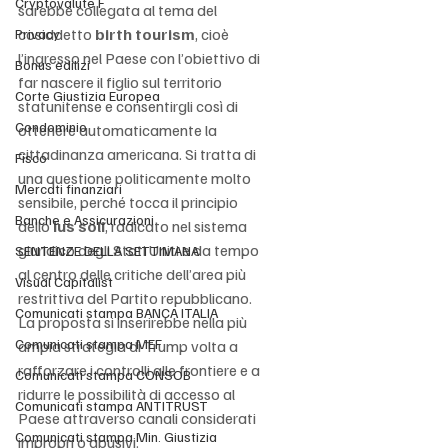
Cryptovalute F
sarebbe collegata al tema del 
cosiddetto 
birth tourism
, cioè 
Privacy
l’ingresso nel Paese con l’obiettivo di 
Bonus edilizi
far nascere il figlio sul territorio 
Corte Giustizia Europea
statunitense e consentirgli così di 
Condominio
ottenere automaticamente la 
cittadinanza americana. Si tratta di 
Fisco
una questione politicamente molto 
Mercati finanziari
sensibile, perché tocca il principio 
Banche e Assicurazioni
dello 
ius soli
, radicato nel sistema 
giuridico degli Stati Uniti e da tempo 
SENTENZE DELLA SETTIMANA
al centro delle critiche dell’area più 
Visual Capitalist
restrittiva del Partito repubblicano. 
Comunicati stampa BANCA ITALIA
La proposta si inserirebbe nella più 
Comunicati stampa MEF
ampia strategia di Trump volta a 
rafforzare i controlli alle frontiere e a 
Comunicati stampa CONSOB
ridurre le possibilità di accesso al 
Comunicati stampa ANTITRUST
Paese attraverso canali considerati 
Comunicati stampa Min. Giustizia
impropri o abusivi.