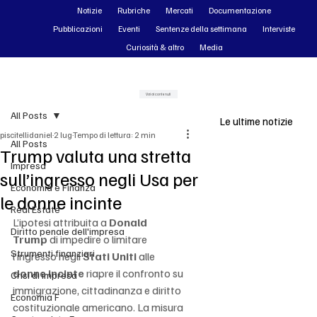
Notizie
Rubriche
Mercati
Documentazione
Pubblicazioni
Eventi
Sentenze della settimana
Interviste
Curiosità & altro
Media
Vai ai contenuti
All Posts
Le ultime notizie
piscitellidaniel
2 lug
Tempo di lettura: 2 min
All Posts
Trump valuta una stretta
Impresa
sull’ingresso negli Usa per
Economia e Finanza
le donne incinte
Real Estate
L’ipotesi attribuita a 
Donald 
Diritto penale dell'impresa
Trump
 di impedire o limitare 
Strumenti finanziari
l’ingresso negli 
Stati Uniti
 alle 
donne incinte
 riapre il confronto su 
Crisi di impresa
immigrazione, cittadinanza e diritto 
Economia F
costituzionale americano. La misura 