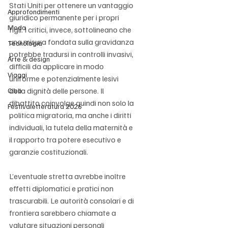
Stati Uniti per ottenere un vantaggio 
Approfondimenti
giuridico permanente per i propri 
Moda
figli. I critici, invece, sottolineano che 
una misura fondata sulla gravidanza 
Tecnologia
potrebbe tradursi in controlli invasivi, 
Arte & design
difficili da applicare in modo 
Viaggi
uniforme e potenzialmente lesivi 
della dignità delle persone. Il 
Cibo
dibattito coinvolge quindi non solo la 
Festivaletteratura 2026
politica migratoria, ma anche i diritti 
individuali, la tutela della maternità e 
il rapporto tra potere esecutivo e 
garanzie costituzionali.
L’eventuale stretta avrebbe inoltre 
effetti diplomatici e pratici non 
trascurabili. Le autorità consolari e di 
frontiera sarebbero chiamate a 
valutare situazioni personali 