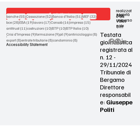
realizzat
Contattaci
società
ARX
55 post
52 post
51 post
32 post
o da
banche
(55)
Cassazione
(52)
Banca d'Italia
(51)
MEF
(32)
uniperso
Value
28 post
19 post
17 post
16 post
15 post
bce
(28)
EBA
(19)
lavoro
(17)
Consob
(16)
impresa
(15)
nale
S.r.l.
Terms & Conditions
11 post
10 post
10 post
10 post
antitrust
(11)
costruzioni
(10)
BTP
(10)
BTP Italia
(10)
Testata
9 post
9 post
9 post
8 post
Crisi d'Impresa
(9)
formazione
(9)
pil
(9)
antiriciclaggio
(8)
Privacy Policy
8 post
8 post
8 post
giornalistica
export
(8)
entrate tributarie
(8)
condominio
(8)
Accessibility Statement
registrata al
n. 12 -
29/11/2024
Tribunale di
Bergamo
Direttore
responsabil
e:
Giuseppe
Politi