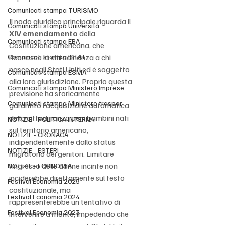
Comunicati stampa TURISMO
Il nodo giuridico principale riguarda il 
Comunicati stampa Università
XIV emendamento
 della 
Comunicati stampa EBA
Costituzione americana, che 
Comunicati stampa ISTAT
riconosce la cittadinanza a chi 
nasce negli Stati Uniti ed è soggetto 
Comunicati stampa ESMA
alla loro giurisdizione. Proprio questa 
Comunicati stampa Ministero Imprese
previsione ha storicamente 
Comunicati stampa Ministero traspor
garantito l’acquisizione automatica 
della cittadinanza per i bambini nati 
NOTIZIE - POLITICA INTERNA
sul territorio americano, 
NOTIZIE - CRONACA
indipendentemente dallo status 
NOTIZIE - ESTERI
migratorio dei genitori. Limitare 
l’ingresso delle donne incinte non 
NOTIZIE - ECONOMIA
inciderebbe direttamente sul testo 
Festival Economia 2025
costituzionale, ma 
Festival Economia 2024
rappresenterebbe un tentativo di 
Festival Economia 2023
intervenire a monte, impedendo che 