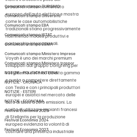
Comunicati stampa TURISMO
produttori cinesi nel mercato 
europeo dell’auto elettrica e mostra 
Comunicati stampa Università
come le case automobilistiche 
Comunicati stampa EBA
tradizionali stiano progressivamente 
Comunicati stampa ISTAT
ridefinendo modelli produttivi e 
partnership internazionali.
Comunicati stampa ESMA
Comunicati stampa Ministero Imprese
Voyah è uno dei marchi premium 
Comunicati stampa Ministero traspor
sviluppati dal gruppo Dongfeng per 
il segmento elettrico ad alta gamma 
NOTIZIE - POLITICA INTERNA
e punta a competere direttamente 
NOTIZIE - CRONACA
con Tesla e con i principali produttori 
NOTIZIE - ESTERI
europei e asiatici nel mercato delle 
NOTIZIE - ECONOMIA
auto di lusso a zero emissioni. La 
scelta di utilizzare impianti francesi 
Festival Economia 2025
di Stellantis per la produzione 
Festival Economia 2024
europea evidenzia la volontà di 
Festival Economia 2023
costruire una presenza industriale 