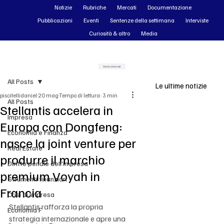
Notizie
Rubriche
Mercati
Documentazione
Pubblicazioni
Eventi
Sentenze della settimana
Interviste
Curiosità & altro
Media
Vai ai contenuti
All Posts
Le ultime notizie
piscitellidaniel
20 mag
Tempo di lettura: 3 min
All Posts
Stellantis accelera in
Impresa
Europa con Dongfeng:
Economia e Finanza
nasce la joint venture per
Real Estate
produrre il marchio
Diritto penale dell'impresa
premium Voyah in
Strumenti finanziari
Francia
Crisi di impresa
Stellantis rafforza la propria 
Economia F
strategia internazionale e apre una 