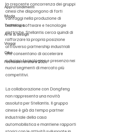
la crescente concorrenza dei gruppi 
Approfondimenti
cinesi che dispongono di forti 
Moda
vantaggi nella produzione di 
batterie, software e tecnologie 
Tecnologia
elettriche. Stellantis cerca quindi di 
Arte & design
rafforzare la propria posizione 
Viaggi
attraverso partnership industriali 
Cibo
che consentano di accelerare 
sviluppo tecnologico e presenza nei 
Festivaletteratura 2026
nuovi segmenti di mercato più 
competitivi.
La collaborazione con Dongfeng 
non rappresenta una novità 
assoluta per Stellantis. Il gruppo 
cinese è già da tempo partner 
industriale della casa 
automobilistica e mantiene rapporti 
storici con le attività sviluppate in 