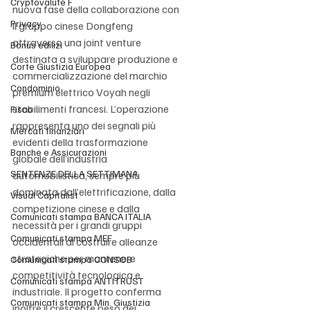
Cryptovalute F
nuova fase della collaborazione con 
Privacy
il gruppo cinese Dongfeng 
attraverso una joint venture 
Bonus edilizi
destinata a sviluppare produzione e 
Corte Giustizia Europea
commercializzazione del marchio 
Condominio
premium elettrico Voyah negli 
stabilimenti francesi. L’operazione 
Fisco
rappresenta uno dei segnali più 
Mercati finanziari
evidenti della trasformazione 
Banche e Assicurazioni
globale dell’industria 
SENTENZE DELLA SETTIMANA
automobilistica, sempre più 
dominata dall’elettrificazione, dalla 
Visual Capitalist
competizione cinese e dalla 
Comunicati stampa BANCA ITALIA
necessità per i grandi gruppi 
Comunicati stampa MEF
occidentali di costruire alleanze 
strategiche per mantenere 
Comunicati stampa CONSOB
competitività tecnologica e 
Comunicati stampa ANTITRUST
industriale. Il progetto conferma 
Comunicati stampa Min. Giustizia
inoltre il crescente peso dei 