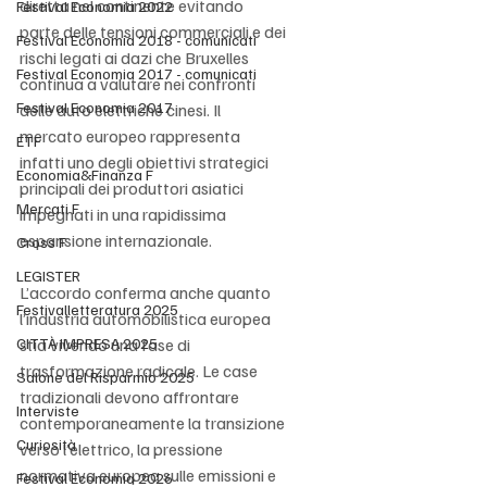
diretta nel continente evitando 
Festival Economia 2022
parte delle tensioni commerciali e dei 
Festival Economia 2018 - comunicati
rischi legati ai dazi che Bruxelles 
Festival Economia 2017 - comunicati
continua a valutare nei confronti 
Festival Economia 2017
delle auto elettriche cinesi. Il 
mercato europeo rappresenta 
ETF
infatti uno degli obiettivi strategici 
Economia&Finanza F
principali dei produttori asiatici 
Mercati F
impegnati in una rapidissima 
espansione internazionale.
Cross F
LEGISTER
L’accordo conferma anche quanto 
Festivalletteratura 2025
l’industria automobilistica europea 
CITTÀ IMPRESA 2025
stia vivendo una fase di 
trasformazione radicale. Le case 
Salone del Risparmio 2025
tradizionali devono affrontare 
Interviste
contemporaneamente la transizione 
Curiosità
verso l’elettrico, la pressione 
normativa europea sulle emissioni e 
Festival Economia 2026