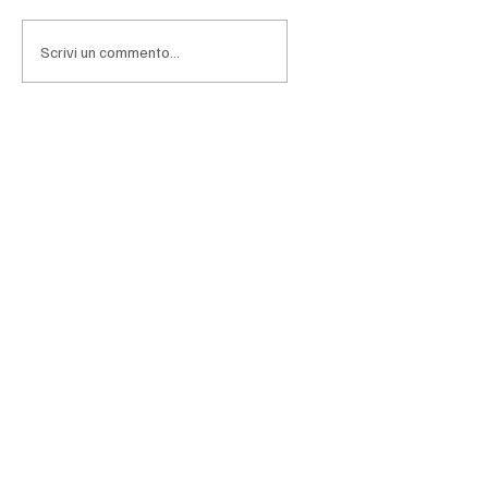
affrontare una fase nella quale l'entusiasmo per
l'intelligenza artificiale lascia progressivamen
Scrivi un commento...