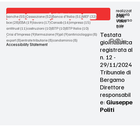
realizzat
Contattaci
società
ARX
55 post
52 post
51 post
32 post
o da
banche
(55)
Cassazione
(52)
Banca d'Italia
(51)
MEF
(32)
uniperso
Value
28 post
19 post
17 post
16 post
15 post
bce
(28)
EBA
(19)
lavoro
(17)
Consob
(16)
impresa
(15)
nale
S.r.l.
Terms & Conditions
11 post
10 post
10 post
10 post
antitrust
(11)
costruzioni
(10)
BTP
(10)
BTP Italia
(10)
Testata
9 post
9 post
9 post
8 post
Crisi d'Impresa
(9)
formazione
(9)
pil
(9)
antiriciclaggio
(8)
Privacy Policy
8 post
8 post
8 post
giornalistica
export
(8)
entrate tributarie
(8)
condominio
(8)
Accessibility Statement
registrata al
n. 12 -
29/11/2024
Tribunale di
Bergamo
Direttore
responsabil
e:
Giuseppe
Politi