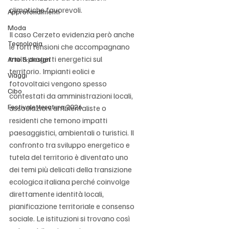
climatiche favorevoli.
Approfondimenti
Moda
Il caso Cerzeto evidenzia però anche 
Tecnologia
le forti tensioni che accompagnano 
molti progetti energetici sul 
Arte & design
territorio. Impianti eolici e 
Viaggi
fotovoltaici vengono spesso 
Cibo
contestati da amministrazioni locali, 
Festivaletteratura 2026
associazioni ambientaliste o 
residenti che temono impatti 
paesaggistici, ambientali o turistici. Il 
confronto tra sviluppo energetico e 
tutela del territorio è diventato uno 
dei temi più delicati della transizione 
ecologica italiana perché coinvolge 
direttamente identità locali, 
pianificazione territoriale e consenso 
sociale. Le istituzioni si trovano così 