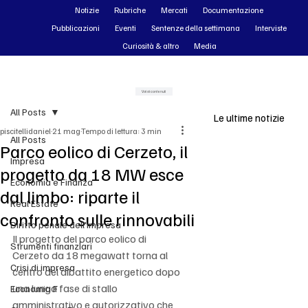
Notizie
Rubriche
Mercati
Documentazione
Pubblicazioni
Eventi
Sentenze della settimana
Interviste
Curiosità & altro
Media
Vai ai contenuti
All Posts
Le ultime notizie
piscitellidaniel
21 mag
Tempo di lettura: 3 min
All Posts
Parco eolico di Cerzeto, il
Impresa
progetto da 18 MW esce
Economia e Finanza
dal limbo: riparte il
Real Estate
confronto sulle rinnovabili
Diritto penale dell'impresa
Il progetto del parco eolico di 
Strumenti finanziari
Cerzeto da 18 megawatt torna al 
Crisi di impresa
centro del dibattito energetico dopo 
una lunga fase di stallo 
Economia F
amministrativo e autorizzativo che 