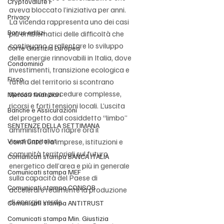
Cryptovalute F
aveva bloccato l’iniziativa per anni. 
Privacy
La vicenda rappresenta uno dei casi 
Bonus edilizi
più emblematici delle difficoltà che 
continuano a rallentare lo sviluppo 
Corte Giustizia Europea
delle energie rinnovabili in Italia, dove 
Condominio
investimenti, transizione ecologica e 
Fisco
tutela del territorio si scontrano 
spesso con procedure complesse, 
Mercati finanziari
ricorsi e forti tensioni locali. L’uscita 
Banche e Assicurazioni
del progetto dal cosiddetto “limbo” 
SENTENZE DELLA SETTIMANA
amministrativo riapre ora il 
Visual Capitalist
confronto tra imprese, istituzioni e 
comunità territoriali sul futuro 
Comunicati stampa BANCA ITALIA
energetico dell’area e più in generale 
Comunicati stampa MEF
sulla capacità del Paese di 
Comunicati stampa CONSOB
accelerare realmente la produzione 
di energia verde.
Comunicati stampa ANTITRUST
Comunicati stampa Min. Giustizia