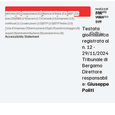
realizzat
Contattaci
società
ARX
55 post
52 post
51 post
32 post
o da
banche
(55)
Cassazione
(52)
Banca d'Italia
(51)
MEF
(32)
uniperso
Value
28 post
19 post
17 post
16 post
15 post
bce
(28)
EBA
(19)
lavoro
(17)
Consob
(16)
impresa
(15)
nale
S.r.l.
Terms & Conditions
11 post
10 post
10 post
10 post
antitrust
(11)
costruzioni
(10)
BTP
(10)
BTP Italia
(10)
Testata
9 post
9 post
9 post
8 post
Crisi d'Impresa
(9)
formazione
(9)
pil
(9)
antiriciclaggio
(8)
Privacy Policy
8 post
8 post
8 post
giornalistica
export
(8)
entrate tributarie
(8)
condominio
(8)
Accessibility Statement
registrata al
n. 12 -
29/11/2024
Tribunale di
Bergamo
Direttore
responsabil
e:
Giuseppe
Politi