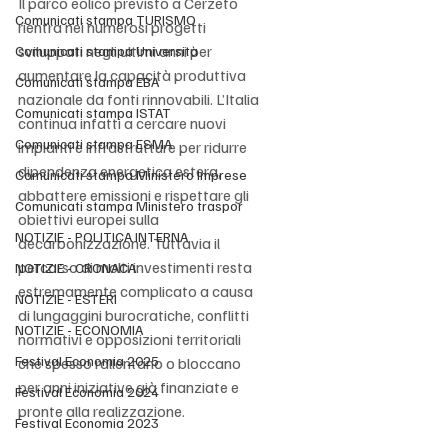
Il parco eolico previsto a Cerzeto 
Comunicati stampa TURISMO
rientra nei numerosi progetti 
sviluppati negli ultimi anni per 
Comunicati stampa Università
aumentare la capacità produttiva 
Comunicati stampa EBA
nazionale da fonti rinnovabili. L’Italia 
Comunicati stampa ISTAT
continua infatti a cercare nuovi 
Comunicati stampa ESMA
impianti e infrastrutture per ridurre 
dipendenza energetica estera, 
Comunicati stampa Ministero Imprese
abbattere emissioni e rispettare gli 
Comunicati stampa Ministero traspor
obiettivi europei sulla 
NOTIZIE - POLITICA INTERNA
decarbonizzazione. Tuttavia il 
percorso di molti investimenti resta 
NOTIZIE - CRONACA
estremamente complicato a causa 
NOTIZIE - ESTERI
di lungaggini burocratiche, conflitti 
NOTIZIE - ECONOMIA
normativi e opposizioni territoriali 
Festival Economia 2025
che spesso rallentano o bloccano 
per anni iniziative già finanziate e 
Festival Economia 2024
pronte alla realizzazione.
Festival Economia 2023