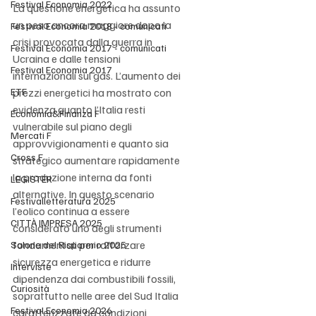
Festival Economia 2022
La questione energetica ha assunto 
un peso ancora maggiore dopo la 
Festival Economia 2018 - comunicati
crisi provocata dalla guerra in 
Festival Economia 2017 - comunicati
Ucraina e dalle tensioni 
Festival Economia 2017
internazionali sul gas. L’aumento dei 
ETF
prezzi energetici ha mostrato con 
evidenza quanto l’Italia resti 
Economia&Finanza F
vulnerabile sul piano degli 
Mercati F
approvvigionamenti e quanto sia 
Cross F
strategico aumentare rapidamente 
la produzione interna da fonti 
LEGISTER
alternative. In questo scenario 
Festivalletteratura 2025
l’eolico continua a essere 
CITTÀ IMPRESA 2025
considerato uno degli strumenti 
fondamentali per rafforzare 
Salone del Risparmio 2025
sicurezza energetica e ridurre 
Interviste
dipendenza dai combustibili fossili, 
Curiosità
soprattutto nelle aree del Sud Italia 
Festival Economia 2026
caratterizzate da condizioni 