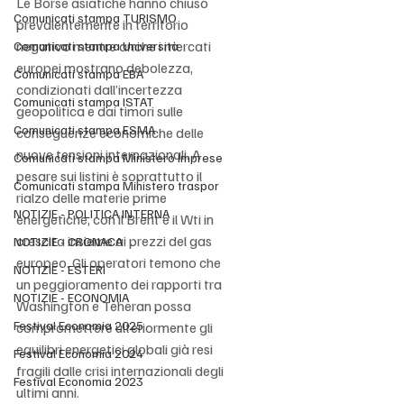
Le Borse asiatiche hanno chiuso 
Comunicati stampa TURISMO
prevalentemente in territorio 
negativo mentre anche i mercati 
Comunicati stampa Università
europei mostrano debolezza, 
Comunicati stampa EBA
condizionati dall’incertezza 
Comunicati stampa ISTAT
geopolitica e dai timori sulle 
Comunicati stampa ESMA
conseguenze economiche delle 
nuove tensioni internazionali. A 
Comunicati stampa Ministero Imprese
pesare sui listini è soprattutto il 
Comunicati stampa Ministero traspor
rialzo delle materie prime 
NOTIZIE - POLITICA INTERNA
energetiche, con il Brent e il Wti in 
crescita insieme ai prezzi del gas 
NOTIZIE - CRONACA
europeo. Gli operatori temono che 
NOTIZIE - ESTERI
un peggioramento dei rapporti tra 
NOTIZIE - ECONOMIA
Washington e Teheran possa 
Festival Economia 2025
compromettere ulteriormente gli 
equilibri energetici globali già resi 
Festival Economia 2024
fragili dalle crisi internazionali degli 
Festival Economia 2023
ultimi anni.