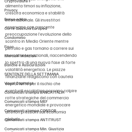
Cryptovalute F
alimenta timori su inflazione, 
Privacy
crescita economica e stabilità 
Bonus edilizi
internazionale. Gli investitori 
osservano con crescente 
Corte Giustizia Europea
preoccupazione l’evoluzione dello 
Condominio
scontro in Medio Oriente mentre 
Fisco
petrolio e gas tornano a correre sui 
mercati internazionali, riaccendendo 
Mercati finanziari
lo spettro di una nuova fase di forte 
Banche e Assicurazioni
volatilità energetica. Le piazze 
SENTENZE DELLA SETTIMANA
finanziarie reagiscono con cautela 
Visual Capitalist
soprattutto per il rischio che 
eventuali escalation possano colpire 
Comunicati stampa BANCA ITALIA
rotte strategiche del commercio 
Comunicati stampa MEF
energetico mondiale e provocare 
Comunicati stampa CONSOB
ulteriori pressioni sull’economia 
globale.
Comunicati stampa ANTITRUST
Comunicati stampa Min. Giustizia