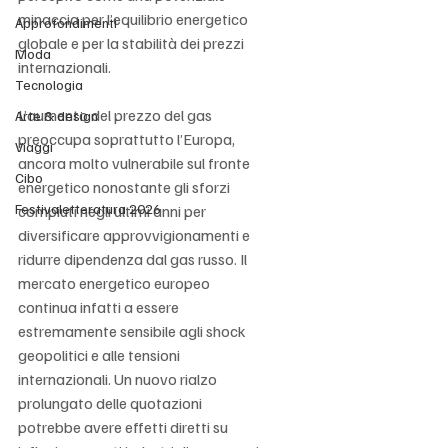
minaccia per l’equilibrio energetico 
Approfondimenti
globale e per la stabilità dei prezzi 
Moda
internazionali.
Tecnologia
L’aumento del prezzo del gas 
Arte & design
preoccupa soprattutto l’Europa, 
Viaggi
ancora molto vulnerabile sul fronte 
Cibo
energetico nonostante gli sforzi 
Festivaletteratura 2026
compiuti negli ultimi anni per 
diversificare approvvigionamenti e 
ridurre dipendenza dal gas russo. Il 
mercato energetico europeo 
continua infatti a essere 
estremamente sensibile agli shock 
geopolitici e alle tensioni 
internazionali. Un nuovo rialzo 
prolungato delle quotazioni 
potrebbe avere effetti diretti su 