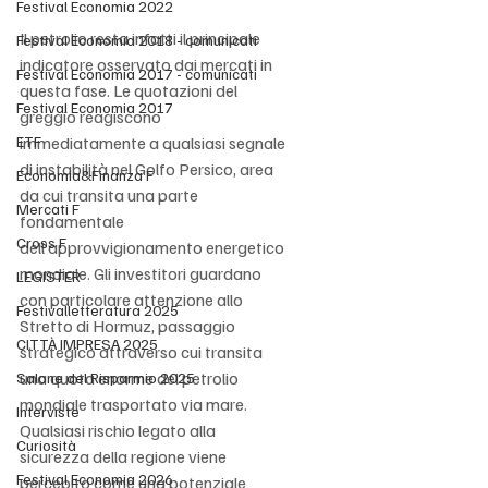
Festival Economia 2022
Il petrolio resta infatti il principale 
Festival Economia 2018 - comunicati
indicatore osservato dai mercati in 
Festival Economia 2017 - comunicati
questa fase. Le quotazioni del 
Festival Economia 2017
greggio reagiscono 
ETF
immediatamente a qualsiasi segnale 
di instabilità nel Golfo Persico, area 
Economia&Finanza F
da cui transita una parte 
Mercati F
fondamentale 
Cross F
dell’approvvigionamento energetico 
mondiale. Gli investitori guardano 
LEGISTER
con particolare attenzione allo 
Festivalletteratura 2025
Stretto di Hormuz, passaggio 
CITTÀ IMPRESA 2025
strategico attraverso cui transita 
una quota enorme del petrolio 
Salone del Risparmio 2025
mondiale trasportato via mare. 
Interviste
Qualsiasi rischio legato alla 
Curiosità
sicurezza della regione viene 
Festival Economia 2026
percepito come una potenziale 