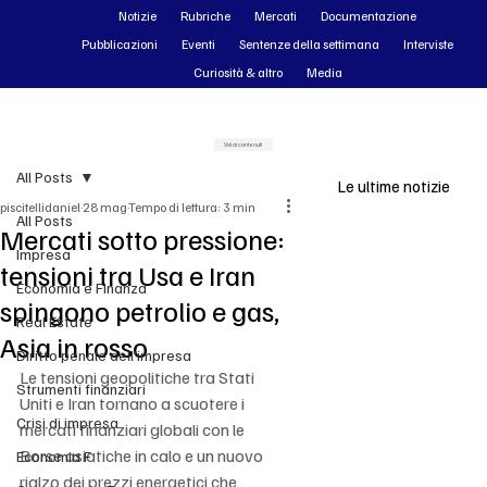
Notizie
Rubriche
Mercati
Documentazione
Pubblicazioni
Eventi
Sentenze della settimana
Interviste
Curiosità & altro
Media
Vai ai contenuti
All Posts
Le ultime notizie
piscitellidaniel
28 mag
Tempo di lettura: 3 min
All Posts
Mercati sotto pressione:
Impresa
tensioni tra Usa e Iran
Economia e Finanza
spingono petrolio e gas,
Real Estate
Asia in rosso
Diritto penale dell'impresa
Le tensioni geopolitiche tra Stati 
Strumenti finanziari
Uniti e Iran tornano a scuotere i 
Crisi di impresa
mercati finanziari globali con le 
Borse asiatiche in calo e un nuovo 
Economia F
rialzo dei prezzi energetici che 