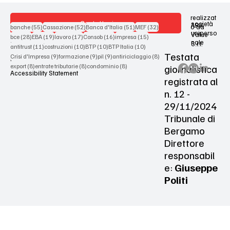
realizzat
Contattaci
società
ARX
55 post
52 post
51 post
32 post
o da
banche
(55)
Cassazione
(52)
Banca d'Italia
(51)
MEF
(32)
uniperso
Value
28 post
19 post
17 post
16 post
15 post
bce
(28)
EBA
(19)
lavoro
(17)
Consob
(16)
impresa
(15)
nale
S.r.l.
Terms & Conditions
11 post
10 post
10 post
10 post
antitrust
(11)
costruzioni
(10)
BTP
(10)
BTP Italia
(10)
Testata
9 post
9 post
9 post
8 post
Crisi d'Impresa
(9)
formazione
(9)
pil
(9)
antiriciclaggio
(8)
Privacy Policy
8 post
8 post
8 post
giornalistica
export
(8)
entrate tributarie
(8)
condominio
(8)
Accessibility Statement
registrata al
n. 12 -
29/11/2024
Tribunale di
Bergamo
Direttore
responsabil
e:
Giuseppe
Politi