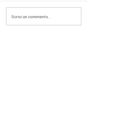
affrontare una fase nella quale l'entusiasmo per
l'intelligenza artificiale lascia progressivamen
Scrivi un commento...