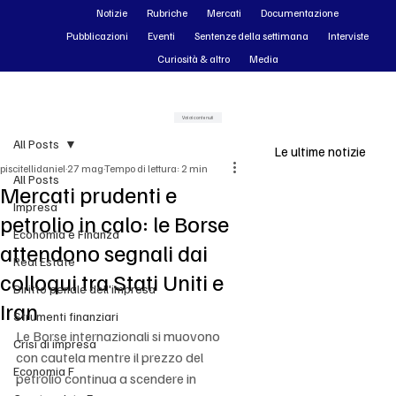
Notizie
Rubriche
Mercati
Documentazione
Pubblicazioni
Eventi
Sentenze della settimana
Interviste
Curiosità & altro
Media
Vai ai contenuti
All Posts
Le ultime notizie
piscitellidaniel
27 mag
Tempo di lettura: 2 min
All Posts
Mercati prudenti e
Impresa
petrolio in calo: le Borse
Economia e Finanza
attendono segnali dai
Real Estate
colloqui tra Stati Uniti e
Diritto penale dell'impresa
Iran
Strumenti finanziari
Le Borse internazionali si muovono 
Crisi di impresa
con cautela mentre il prezzo del 
Economia F
petrolio continua a scendere in 