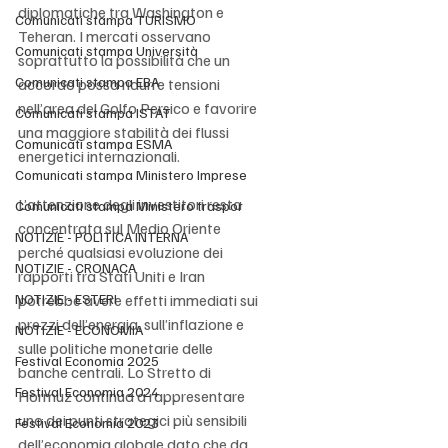
diplomatiche tra Washington e 
Comunicati stampa TURISMO
Teheran. I mercati osservano 
Comunicati stampa Università
soprattutto la possibilità che un 
Comunicati stampa EBA
accordo possa ridurre tensioni 
nell’area del Golfo Persico e favorire 
Comunicati stampa ISTAT
una maggiore stabilità dei flussi 
Comunicati stampa ESMA
energetici internazionali.
Comunicati stampa Ministero Imprese
L’attenzione degli investitori resta 
Comunicati stampa Ministero traspor
concentrata sul Medio Oriente 
NOTIZIE - POLITICA INTERNA
perché qualsiasi evoluzione dei 
NOTIZIE - CRONACA
rapporti tra Stati Uniti e Iran 
NOTIZIE - ESTERI
potrebbe avere effetti immediati sui 
prezzi dell’energia, sull’inflazione e 
NOTIZIE - ECONOMIA
sulle politiche monetarie delle 
Festival Economia 2025
banche centrali. Lo Stretto di 
Festival Economia 2024
Hormuz continua a rappresentare 
uno dei punti strategici più sensibili 
Festival Economia 2023
dell’economia globale dato che da 