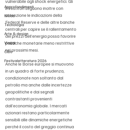
vulnerabile agli shock energetici. Gli 
Approfondimenti
investitori seguono inoltre con 
attenzione le indicazioni della 
Moda
Federal Reserve e delle altre banche 
Tecnologia
centrali per capire se il rallentamento 
Arte & design
dei prezzi dell’energia possa favorire 
Viaggi
politiche monetarie meno restrittive 
nei prossimi mesi.
Cibo
Festivaletteratura 2026
Anche le Borse europee si muovono 
in un quadro di forte prudenza, 
condizionate non soltanto dal 
petrolio ma anche dalle incertezze 
geopolitiche e dai segnali 
contrastanti provenienti 
dall’economia globale. I mercati 
azionari restano particolarmente 
sensibili alle dinamiche energetiche 
perché il costo del greggio continua 