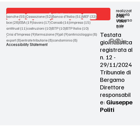
realizzat
Contattaci
società
ARX
55 post
52 post
51 post
32 post
o da
banche
(55)
Cassazione
(52)
Banca d'Italia
(51)
MEF
(32)
uniperso
Value
28 post
19 post
17 post
16 post
15 post
bce
(28)
EBA
(19)
lavoro
(17)
Consob
(16)
impresa
(15)
nale
S.r.l.
Terms & Conditions
11 post
10 post
10 post
10 post
antitrust
(11)
costruzioni
(10)
BTP
(10)
BTP Italia
(10)
Testata
9 post
9 post
9 post
8 post
Crisi d'Impresa
(9)
formazione
(9)
pil
(9)
antiriciclaggio
(8)
Privacy Policy
8 post
8 post
8 post
giornalistica
export
(8)
entrate tributarie
(8)
condominio
(8)
Accessibility Statement
registrata al
n. 12 -
29/11/2024
Tribunale di
Bergamo
Direttore
responsabil
e:
Giuseppe
Politi