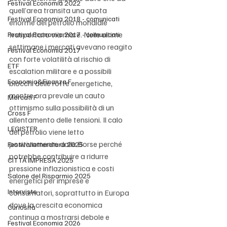
Festival Economia 2022
quell’area transita una quota 
Festival Economia 2018 - comunicati
enorme del petrolio mondiale 
trasportato via mare. Nelle ultime 
Festival Economia 2017 - comunicati
settimane i mercati avevano reagito 
Festival Economia 2017
con forte volatilità al rischio di 
ETF
escalation militare e a possibili 
Economia&Finanza F
blocchi delle rotte energetiche, 
mentre ora prevale un cauto 
Mercati F
ottimismo sulla possibilità di un 
Cross F
allentamento delle tensioni. Il calo 
LEGISTER
del petrolio viene letto 
positivamente dalle Borse perché 
Festivalletteratura 2025
potrebbe contribuire a ridurre 
CITTÀ IMPRESA 2025
pressione inflazionistica e costi 
Salone del Risparmio 2025
energetici per imprese e 
Interviste
consumatori, soprattutto in Europa 
dove la crescita economica 
Curiosità
continua a mostrarsi debole e 
Festival Economia 2026