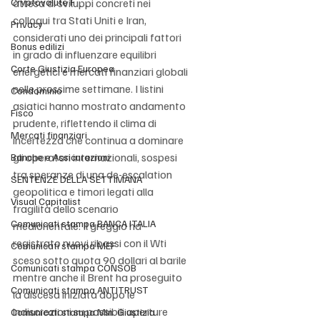
Cryptovalute F
attesa di sviluppi concreti nei 
colloqui tra Stati Uniti e Iran, 
Privacy
considerati uno dei principali fattori 
Bonus edilizi
in grado di influenzare equilibri 
Corte Giustizia Europea
energetici e mercati finanziari globali 
nelle prossime settimane. I listini 
Condominio
asiatici hanno mostrato andamento 
Fisco
prudente, riflettendo il clima di 
Mercati finanziari
incertezza che continua a dominare 
gli operatori internazionali, sospesi 
Banche e Assicurazioni
tra speranze di una de-escalation 
SENTENZE DELLA SETTIMANA
geopolitica e timori legati alla 
Visual Capitalist
fragilità dello scenario 
Comunicati stampa BANCA ITALIA
mediorientale. Il greggio ha 
registrato nuovi ribassi con il Wti 
Comunicati stampa MEF
sceso sotto quota 90 dollari al barile 
Comunicati stampa CONSOB
mentre anche il Brent ha proseguito 
Comunicati stampa ANTITRUST
la discesa iniziata dopo le 
indiscrezioni su possibili aperture 
Comunicati stampa Min. Giustizia