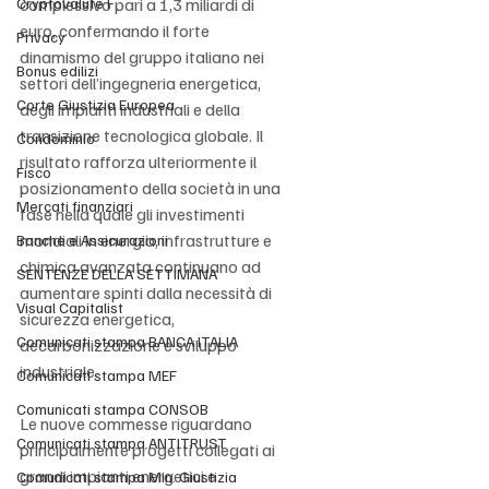
Cryptovalute F
complessivo pari a 1,3 miliardi di 
euro, confermando il forte 
Privacy
dinamismo del gruppo italiano nei 
Bonus edilizi
settori dell’ingegneria energetica, 
Corte Giustizia Europea
degli impianti industriali e della 
transizione tecnologica globale. Il 
Condominio
risultato rafforza ulteriormente il 
Fisco
posizionamento della società in una 
Mercati finanziari
fase nella quale gli investimenti 
mondiali in energia, infrastrutture e 
Banche e Assicurazioni
chimica avanzata continuano ad 
SENTENZE DELLA SETTIMANA
aumentare spinti dalla necessità di 
Visual Capitalist
sicurezza energetica, 
Comunicati stampa BANCA ITALIA
decarbonizzazione e sviluppo 
industriale.
Comunicati stampa MEF
Comunicati stampa CONSOB
Le nuove commesse riguardano 
Comunicati stampa ANTITRUST
principalmente progetti collegati ai 
grandi impianti energetici e 
Comunicati stampa Min. Giustizia