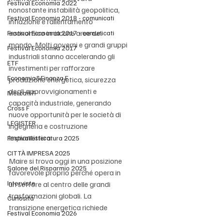
Festival Economia 2022
nonostante instabilità geopolitica, 
Festival Economia 2018 - comunicati
inflazione e rallentamento 
economico in alcune aree del 
Festival Economia 2017 - comunicati
mondo. Molti governi e grandi gruppi 
Festival Economia 2017
industriali stanno accelerando gli 
ETF
investimenti per rafforzare 
Economia&Finanza F
produzione energetica, sicurezza 
degli approvvigionamenti e 
Mercati F
capacità industriale, generando 
Cross F
nuove opportunità per le società di 
LEGISTER
ingegneria e costruzione 
impiantistica.
Festivalletteratura 2025
CITTÀ IMPRESA 2025
Maire si trova oggi in una posizione 
Salone del Risparmio 2025
favorevole proprio perché opera in 
Interviste
un settore al centro delle grandi 
trasformazioni globali. La 
Curiosità
transizione energetica richiede 
Festival Economia 2026