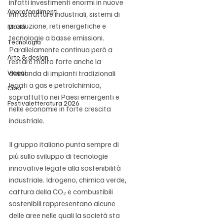
infatti investimenti enormi in nuove 
Approfondimenti
infrastrutture industriali, sistemi di 
produzione, reti energetiche e 
Moda
tecnologie a basse emissioni. 
Tecnologia
Parallelamente continua però a 
Arte & design
restare molto forte anche la 
Viaggi
domanda di impianti tradizionali 
legati a gas e petrolchimica, 
Cibo
soprattutto nei Paesi emergenti e 
Festivaletteratura 2026
nelle economie in forte crescita 
industriale.
Il gruppo italiano punta sempre di 
più sullo sviluppo di tecnologie 
innovative legate alla sostenibilità 
industriale. Idrogeno, chimica verde, 
cattura della CO₂ e combustibili 
sostenibili rappresentano alcune 
delle aree nelle quali la società sta 