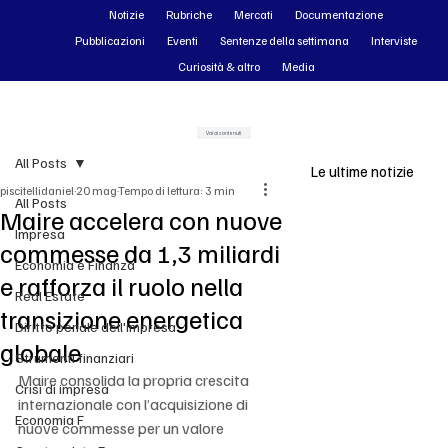
Notizie
Rubriche
Mercati
Documentazione
Pubblicazioni
Eventi
Sentenze della settimana
Interviste
Curiosità & altro
Media
Vai ai contenuti
All Posts
Le ultime notizie
piscitellidaniel
20 mag
Tempo di lettura: 3 min
All Posts
Maire accelera con nuove
Impresa
commesse da 1,3 miliardi
Economia e Finanza
e rafforza il ruolo nella
Real Estate
transizione energetica
Diritto penale dell'impresa
globale
Strumenti finanziari
Maire consolida la propria crescita 
Crisi di impresa
internazionale con l’acquisizione di 
Economia F
nuove commesse per un valore 