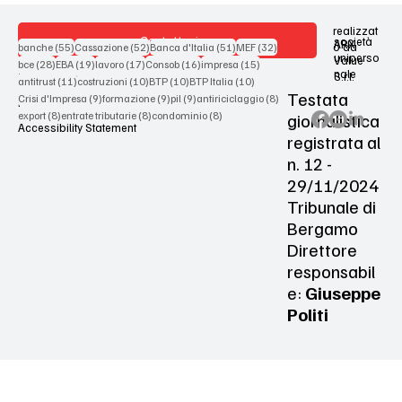
realizzat
Contattaci
società
ARX
55 post
52 post
51 post
32 post
o da
banche
(55)
Cassazione
(52)
Banca d'Italia
(51)
MEF
(32)
uniperso
Value
28 post
19 post
17 post
16 post
15 post
bce
(28)
EBA
(19)
lavoro
(17)
Consob
(16)
impresa
(15)
nale
S.r.l.
Terms & Conditions
11 post
10 post
10 post
10 post
antitrust
(11)
costruzioni
(10)
BTP
(10)
BTP Italia
(10)
Testata
9 post
9 post
9 post
8 post
Crisi d'Impresa
(9)
formazione
(9)
pil
(9)
antiriciclaggio
(8)
Privacy Policy
8 post
8 post
8 post
giornalistica
export
(8)
entrate tributarie
(8)
condominio
(8)
Accessibility Statement
registrata al
n. 12 -
29/11/2024
Tribunale di
Bergamo
Direttore
responsabil
e:
Giuseppe
Politi