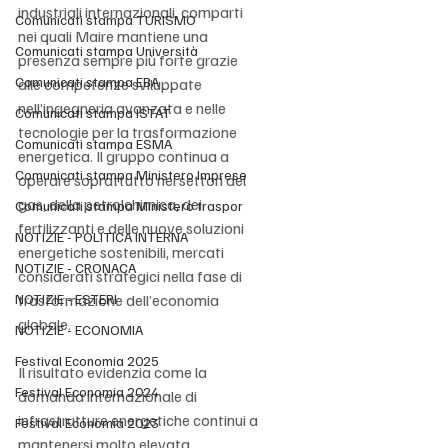
industriali internazionali, comparti 
Comunicati stampa TURISMO
nei quali Maire mantiene una 
Comunicati stampa Università
presenza sempre più forte grazie 
Comunicati stampa EBA
alle competenze sviluppate 
nell’ingegneria avanzata e nelle 
Comunicati stampa ISTAT
tecnologie per la trasformazione 
Comunicati stampa ESMA
energetica. Il gruppo continua a 
Comunicati stampa Ministero Imprese
operare soprattutto nei settori del 
gas, della petrolchimica, dei 
Comunicati stampa Ministero traspor
fertilizzanti e delle nuove soluzioni 
NOTIZIE - POLITICA INTERNA
energetiche sostenibili, mercati 
NOTIZIE - CRONACA
considerati strategici nella fase di 
NOTIZIE - ESTERI
trasformazione dell’economia 
globale.
NOTIZIE - ECONOMIA
Festival Economia 2025
Il risultato evidenzia come la 
Festival Economia 2024
domanda internazionale di 
infrastrutture energetiche continui a 
Festival Economia 2023
mantenersi molto elevata 