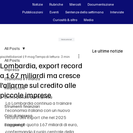
Notizie
Rubriche
Mercati
Documentazione
Pubblicazioni
Eventi
Sentenze della settimana
Interviste
Curiosità & altro
Media
Vai ai contenuti
All Posts
Le ultime notizie
piscitellidaniel
19 mag
Tempo di lettura: 3 min
All Posts
Lombardia, export record
Impresa
a 167 miliardi ma cresce
Economia e Finanza
l’allarme sul credito alle
Real Estate
piccole imprese
Diritto penale dell'impresa
La Lombardia continua a trainare 
Strumenti finanziari
l’economia italiana con un nuovo 
Crisi di impresa
record dell’export che nel 2025 
raggiunge quota 167 miliardi di euro, 
Economia F
confermando il ruolo centrale della 