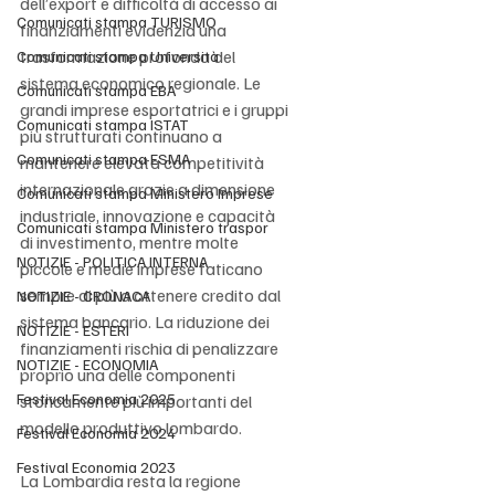
dell’export e difficoltà di accesso ai 
Comunicati stampa TURISMO
finanziamenti evidenzia una 
trasformazione profonda del 
Comunicati stampa Università
sistema economico regionale. Le 
Comunicati stampa EBA
grandi imprese esportatrici e i gruppi 
Comunicati stampa ISTAT
più strutturati continuano a 
Comunicati stampa ESMA
mantenere elevata competitività 
internazionale grazie a dimensione 
Comunicati stampa Ministero Imprese
industriale, innovazione e capacità 
Comunicati stampa Ministero traspor
di investimento, mentre molte 
NOTIZIE - POLITICA INTERNA
piccole e medie imprese faticano 
sempre di più a ottenere credito dal 
NOTIZIE - CRONACA
sistema bancario. La riduzione dei 
NOTIZIE - ESTERI
finanziamenti rischia di penalizzare 
NOTIZIE - ECONOMIA
proprio una delle componenti 
Festival Economia 2025
storicamente più importanti del 
modello produttivo lombardo.
Festival Economia 2024
Festival Economia 2023
La Lombardia resta la regione 