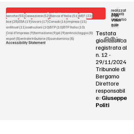
realizzat
Contattaci
società
ARX
55 post
52 post
51 post
32 post
o da
banche
(55)
Cassazione
(52)
Banca d'Italia
(51)
MEF
(32)
uniperso
Value
28 post
19 post
17 post
16 post
15 post
bce
(28)
EBA
(19)
lavoro
(17)
Consob
(16)
impresa
(15)
nale
S.r.l.
Terms & Conditions
11 post
10 post
10 post
10 post
antitrust
(11)
costruzioni
(10)
BTP
(10)
BTP Italia
(10)
Testata
9 post
9 post
9 post
8 post
Crisi d'Impresa
(9)
formazione
(9)
pil
(9)
antiriciclaggio
(8)
Privacy Policy
8 post
8 post
8 post
giornalistica
export
(8)
entrate tributarie
(8)
condominio
(8)
Accessibility Statement
registrata al
n. 12 -
29/11/2024
Tribunale di
Bergamo
Direttore
responsabil
e:
Giuseppe
Politi