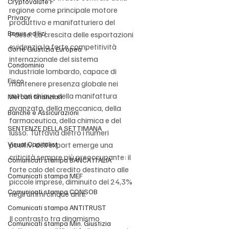
Cryptovalute F
regione come principale motore 
Privacy
produttivo e manifatturiero del 
Bonus edilizi
Paese. La crescita delle esportazioni 
evidenzia la forte competitività 
Corte Giustizia Europea
internazionale del sistema 
Condominio
industriale lombardo, capace di 
Fisco
mantenere presenza globale nei 
settori chiave della manifattura 
Mercati finanziari
avanzata, della meccanica, della 
Banche e Assicurazioni
farmaceutica, della chimica e del 
SENTENZE DELLA SETTIMANA
lusso. Tuttavia dietro i numeri 
Visual Capitalist
positivi dell’export emerge una 
criticità sempre più preoccupante: il 
Comunicati stampa BANCA ITALIA
forte calo del credito destinato alle 
Comunicati stampa MEF
piccole imprese, diminuito del 24,3% 
Comunicati stampa CONSOB
negli ultimi cinque anni.
Comunicati stampa ANTITRUST
Il contrasto tra dinamismo 
Comunicati stampa Min. Giustizia