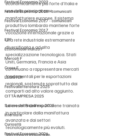
Festival Economia 2022
economicamente più forte d’Italia e 
una delle principali aree 
Festival Economia 2018 - comunicati
manifatturiere europee. Il sistema 
Festival Economia 2017 - comunicati
produttivo lombardo mantiene forte 
Festival Economia 2017
vocazione internazionale grazie a 
ETF
una rete industriale estremamente 
diversificata e ad alta 
Economia&Finanza F
specializzazione tecnologica. Stati 
Mercati F
Uniti, Germania, Francia e Asia 
Cross F
continuano a rappresentare mercati 
fondamentali per le esportazioni 
LEGISTER
regionali, sostenute soprattutto dai 
Festivalletteratura 2025
comparti ad alto valore aggiunto.
CITTÀ IMPRESA 2025
La crescita dell’export viene trainata 
Salone del Risparmio 2025
in particolare dalla manifattura 
Interviste
avanzata e dai settori 
Curiosità
tecnologicamente più evoluti. 
Festival Economia 2026
Meccanica industriale, 