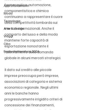
farmaceutica, automazione, 
Approfondimenti
componentistica e chimica 
Moda
continuano a rappresentare il cuore 
Tecnologia
della competitività lombarda sui 
mercati internazionali. Anche il 
Arte & design
comparto del lusso e della moda 
Viaggi
mantiene forte capacità di 
Cibo
esportazione nonostante il 
Festivaletteratura 2026
rallentamento della domanda 
globale in alcuni mercati strategici.
Il dato sul credito alle piccole 
imprese preoccupa però imprese, 
associazioni di categoria e sistema 
economico regionale. Negli ultimi 
anni le banche hanno 
progressivamente irrigidito criteri di 
concessione dei finanziamenti, 