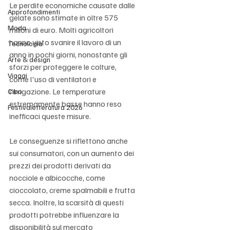
Le perdite economiche causate dalle 
Approfondimenti
gelate sono stimate in oltre 575 
Moda
milioni di euro. Molti agricoltori 
hanno visto svanire il lavoro di un 
Tecnologia
anno in pochi giorni, nonostante gli 
Arte & design
sforzi per proteggere le colture, 
Viaggi
come l'uso di ventilatori e 
l'irrigazione. Le temperature 
Cibo
estremamente basse hanno reso 
Festivaletteratura 2026
inefficaci queste misure.
Le conseguenze si riflettono anche 
sui consumatori, con un aumento dei 
prezzi dei prodotti derivati da 
nocciole e albicocche, come 
cioccolato, creme spalmabili e frutta 
secca. Inoltre, la scarsità di questi 
prodotti potrebbe influenzare la 
disponibilità sul mercato 