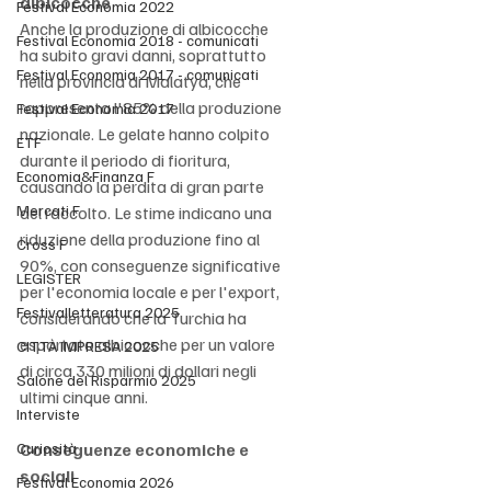
albicocche
Festival Economia 2022
Anche la produzione di albicocche 
Festival Economia 2018 - comunicati
ha subito gravi danni, soprattutto 
Festival Economia 2017 - comunicati
nella provincia di Malatya, che 
rappresenta l'85% della produzione 
Festival Economia 2017
nazionale. Le gelate hanno colpito 
ETF
durante il periodo di fioritura, 
Economia&Finanza F
causando la perdita di gran parte 
Mercati F
del raccolto. Le stime indicano una 
riduzione della produzione fino al 
Cross F
90%, con conseguenze significative 
LEGISTER
per l'economia locale e per l'export, 
Festivalletteratura 2025
considerando che la Turchia ha 
esportato albicocche per un valore 
CITTÀ IMPRESA 2025
di circa 330 milioni di dollari negli 
Salone del Risparmio 2025
ultimi cinque anni.
Interviste
Curiosità
Conseguenze economiche e 
sociali
Festival Economia 2026