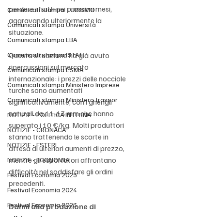
perdere i frutti nei prossimi mesi, 
Comunicati stampa TURISMO
aggravando ulteriormente la 
Comunicati stampa Università
situazione.
Comunicati stampa EBA
Comunicati stampa ISTAT
Questa situazione ha già avuto 
ripercussioni sul mercato 
Comunicati stampa ESMA
internazionale: i prezzi delle nocciole 
Comunicati stampa Ministero Imprese
turche sono aumentati 
Comunicati stampa Ministero traspor
significativamente, con i gherigli 
naturali da 11-13 mm che hanno 
NOTIZIE - POLITICA INTERNA
superato i 10 €/kg. Molti produttori 
NOTIZIE - CRONACA
stanno trattenendo le scorte in 
NOTIZIE - ESTERI
attesa di ulteriori aumenti di prezzo, 
mentre gli esportatori affrontano 
NOTIZIE - ECONOMIA
difficoltà nel soddisfare gli ordini 
Festival Economia 2025
precedenti.
Festival Economia 2024
Festival Economia 2023
Danni alla produzione di 