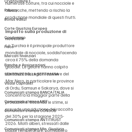
Cryptovalute F
numerose colture, tra cui nocciole e 
albicocche, mettendo a rischio la 
Privacy
produzione mondiale di questi frutti.
Bonus edilizi
Corte Giustizia Europea
Impatto sulla produzione di 
Condominio
nocciole
La Turchia è il principale produttore 
Fisco
mondiale di nocciole, soddisfacendo 
Mercati finanziari
circa il 75% della domanda 
Banche e Assicurazioni
globale. Le gelate hanno colpito 
duramente le regioni costiere del 
SENTENZE DELLA SETTIMANA
Mar Nero, in particolare le province 
Visual Capitalist
di Ordu, Samsun e Sakarya, dove si 
Comunicati stampa BANCA ITALIA
concentra la maggior parte della 
Comunicati stampa MEF
produzione. Secondo le stime, si 
prevede una riduzione del raccolto 
Comunicati stampa CONSOB
del 30% per la stagione 2025-
Comunicati stampa ANTITRUST
2026. Molti alberi, stressati dalle 
Comunicati stampa Min. Giustizia
basse temperature, potrebbero 