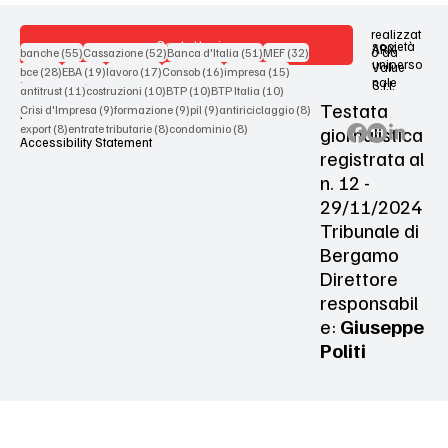
realizzat
Contattaci
società
ARX
55 post
52 post
51 post
32 post
o da
banche
(55)
Cassazione
(52)
Banca d'Italia
(51)
MEF
(32)
uniperso
Value
28 post
19 post
17 post
16 post
15 post
bce
(28)
EBA
(19)
lavoro
(17)
Consob
(16)
impresa
(15)
nale
S.r.l.
Terms & Conditions
11 post
10 post
10 post
10 post
antitrust
(11)
costruzioni
(10)
BTP
(10)
BTP Italia
(10)
Testata
9 post
9 post
9 post
8 post
Crisi d'Impresa
(9)
formazione
(9)
pil
(9)
antiriciclaggio
(8)
Privacy Policy
8 post
8 post
8 post
giornalistica
export
(8)
entrate tributarie
(8)
condominio
(8)
Accessibility Statement
registrata al
n. 12 -
29/11/2024
Tribunale di
Bergamo
Direttore
responsabil
e:
Giuseppe
Politi