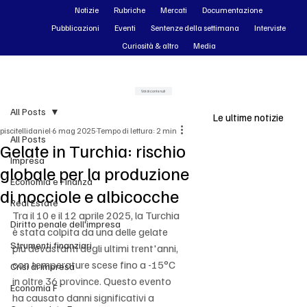
Notizie
Rubriche
Mercati
Documentazione
Pubblicazioni
Eventi
Sentenze della settimana
Interviste
Curiosità & altro
Media
Vai ai contenuti
All Posts
Le ultime notizie
piscitellidaniel
6 mag 2025
Tempo di lettura: 2 min
All Posts
Gelate in Turchia: rischio
Impresa
globale per la produzione
Economia e Finanza
di nocciole e albicocche
Real Estate
Tra il 10 e il 12 aprile 2025, la Turchia 
Diritto penale dell'impresa
è stata colpita da una delle gelate 
Strumenti finanziari
più devastanti degli ultimi trent'anni, 
con temperature scese fino a -15°C 
Crisi di impresa
in oltre 36 province. Questo evento 
Economia F
ha causato danni significativi a 