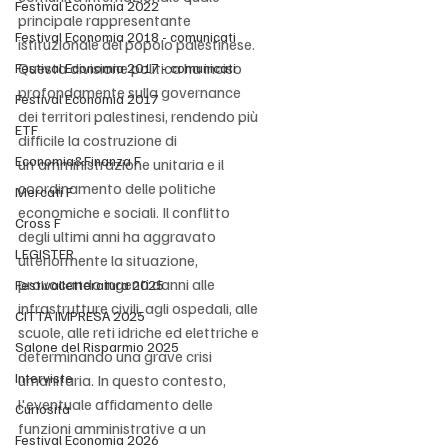
Festival Economia 2022
principale rappresentante 
Festival Economia 2018 - comunicati
istituzionale del popolo palestinese. 
Questa divisione politica ha inciso 
Festival Economia 2017 - comunicati
profondamente sulla governance 
Festival Economia 2017
dei territori palestinesi, rendendo più 
ETF
difficile la costruzione di 
Economia&Finanza F
un'amministrazione unitaria e il 
coordinamento delle politiche 
Mercati F
economiche e sociali. Il conflitto 
Cross F
degli ultimi anni ha aggravato 
LEGISTER
ulteriormente la situazione, 
provocando ingenti danni alle 
Festivalletteratura 2025
infrastrutture civili, agli ospedali, alle 
CITTÀ IMPRESA 2025
scuole, alle reti idriche ed elettriche e 
Salone del Risparmio 2025
determinando una grave crisi 
Interviste
umanitaria. In questo contesto, 
l'eventuale affidamento delle 
Curiosità
funzioni amministrative a un 
Festival Economia 2026