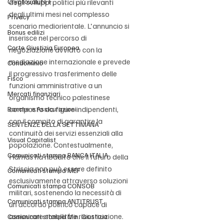
Cryptovalute F
degli sviluppi politici più rilevanti 
degli ultimi mesi nel complesso 
Privacy
scenario mediorientale. L'annuncio si 
Bonus edilizi
inserisce nel percorso di 
Corte Giustizia Europea
negoziazione avviato con la 
mediazione internazionale e prevede 
Condominio
il progressivo trasferimento delle 
Fisco
funzioni amministrative a un 
Mercati finanziari
organismo tecnico palestinese 
composto da figure indipendenti, 
Banche e Assicurazioni
con il compito di garantire la 
SENTENZE DELLA SETTIMANA
continuità dei servizi essenziali alla 
Visual Capitalist
popolazione. Contestualmente, 
Comunicati stampa BANCA ITALIA
Hamas ha ribadito che il futuro della 
Striscia non può essere definito 
Comunicati stampa MEF
esclusivamente attraverso soluzioni 
Comunicati stampa CONSOB
militari, sostenendo la necessità di 
Comunicati stampa ANTITRUST
un accordo politico capace di 
assicurare stabilità e ricostruzione. 
Comunicati stampa Min. Giustizia