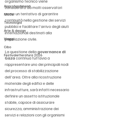
organismo tecnico viene 
Approfondimenti
considerato da molti osservatori 
come un tentativo di garantire 
Moda
continuità nella gestione dei servizi 
Tecnologia
pubblici e facilitare l'arrivo degli aiuti 
Arte & design
internazionali destinati alla 
Viaggi
popolazione civile.
Cibo
La questione della 
governance di 
Festivaletteratura 2026
Gaza
 continua tuttavia a 
rappresentare uno dei principali nodi 
del processo di stabilizzazione 
dell'area. Oltre alla ricostruzione 
materiale degli edifici e delle 
infrastrutture, sarà infatti necessario 
definire un assetto istituzionale 
stabile, capace di assicurare 
sicurezza, amministrazione dei 
servizi e relazioni con gli organismi 