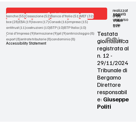
realizzat
Contattaci
società
ARX
55 post
52 post
51 post
32 post
o da
banche
(55)
Cassazione
(52)
Banca d'Italia
(51)
MEF
(32)
uniperso
Value
28 post
19 post
17 post
16 post
15 post
bce
(28)
EBA
(19)
lavoro
(17)
Consob
(16)
impresa
(15)
nale
S.r.l.
Terms & Conditions
11 post
10 post
10 post
10 post
antitrust
(11)
costruzioni
(10)
BTP
(10)
BTP Italia
(10)
Testata
9 post
9 post
9 post
8 post
Crisi d'Impresa
(9)
formazione
(9)
pil
(9)
antiriciclaggio
(8)
Privacy Policy
8 post
8 post
8 post
giornalistica
export
(8)
entrate tributarie
(8)
condominio
(8)
Accessibility Statement
registrata al
n. 12 -
29/11/2024
Tribunale di
Bergamo
Direttore
responsabil
e:
Giuseppe
Politi