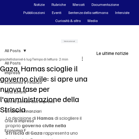
Notizie
Rubriche
Mercati
Documentazione
Pubblicazioni
Eventi
Sentenze della settimana
Interviste
Curiosità & altro
Media
Vai ai contenuti
All Posts
Le ultime notizie
piscitellidaniel
6 lug
Tempo di lettura: 2 min
All Posts
Gaza, Hamas scioglie il
Impresa
governo civile: si apre una
Economia e Finanza
nuova fase per
Real Estate
l'amministrazione della
Diritto penale dell'impresa
Striscia
Strumenti finanziari
La decisione di 
Hamas
 di sciogliere il 
Crisi di impresa
proprio 
governo civile nella 
Economia F
Striscia di Gaza
 rappresenta uno 