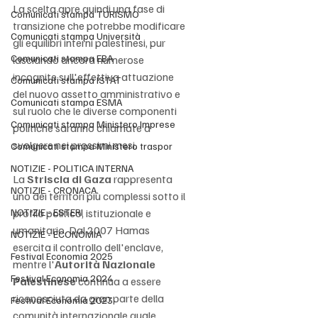
La scelta apre quindi una fase di 
Comunicati stampa TURISMO
transizione che potrebbe modificare 
Comunicati stampa Università
gli equilibri interni palestinesi, pur 
Comunicati stampa EBA
lasciando ancora numerose 
incognite sull'effettiva attuazione 
Comunicati stampa ISTAT
del nuovo assetto amministrativo e 
Comunicati stampa ESMA
sul ruolo che le diverse componenti 
Comunicati stampa Ministero Imprese
politiche saranno chiamate a 
svolgere nei prossimi mesi.
Comunicati stampa Ministero traspor
NOTIZIE - POLITICA INTERNA
La 
Striscia di Gaza
 rappresenta 
NOTIZIE - CRONACA
uno dei territori più complessi sotto il 
NOTIZIE - ESTERI
profilo politico, istituzionale e 
umanitario. Dal 2007 Hamas 
NOTIZIE - ECONOMIA
esercita il controllo dell'enclave, 
Festival Economia 2025
mentre l'
Autorità Nazionale 
Festival Economia 2024
Palestinese
 continua a essere 
riconosciuta da gran parte della 
Festival Economia 2023
comunità internazionale quale 