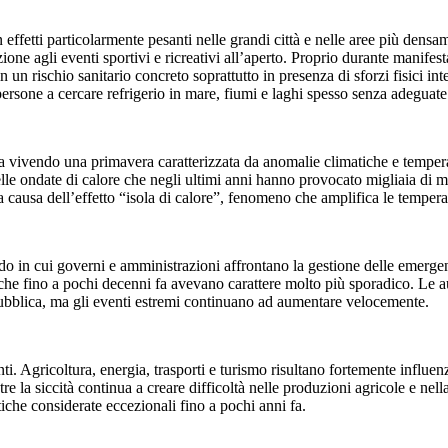
fetti particolarmente pesanti nelle grandi città e nelle aree più densam
nzione agli eventi sportivi e ricreativi all’aperto. Proprio durante manifes
un rischio sanitario concreto soprattutto in presenza di sforzi fisici in
ersone a cercare refrigerio in mare, fiumi e laghi spesso senza adeguate
a vivendo una primavera caratterizzata da anomalie climatiche e temperatu
ondate di calore che negli ultimi anni hanno provocato migliaia di morti
li a causa dell’effetto “isola di calore”, fenomeno che amplifica le tempe
n cui governi e amministrazioni affrontano la gestione delle emergenze e
he fino a pochi decenni fa avevano carattere molto più sporadico. Le a
 pubblica, ma gli eventi estremi continuano ad aumentare velocemente.
ti. Agricoltura, energia, trasporti e turismo risultano fortemente influe
e la siccità continua a creare difficoltà nelle produzioni agricole e nella
iche considerate eccezionali fino a pochi anni fa.