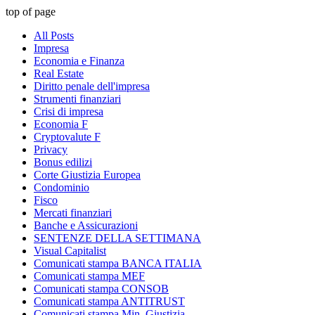
top of page
All Posts
Impresa
Economia e Finanza
Real Estate
Diritto penale dell'impresa
Strumenti finanziari
Crisi di impresa
Economia F
Cryptovalute F
Privacy
Bonus edilizi
Corte Giustizia Europea
Condominio
Fisco
Mercati finanziari
Banche e Assicurazioni
SENTENZE DELLA SETTIMANA
Visual Capitalist
Comunicati stampa BANCA ITALIA
Comunicati stampa MEF
Comunicati stampa CONSOB
Comunicati stampa ANTITRUST
Comunicati stampa Min. Giustizia