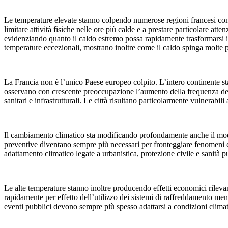
Le temperature elevate stanno colpendo numerose regioni francesi con ef
limitare attività fisiche nelle ore più calde e a prestare particolare atte
evidenziando quanto il caldo estremo possa rapidamente trasformarsi in 
temperature eccezionali, mostrano inoltre come il caldo spinga molte p
La Francia non è l’unico Paese europeo colpito. L’intero continente st
osservano con crescente preoccupazione l’aumento della frequenza delle 
sanitari e infrastrutturali. Le città risultano particolarmente vulnerabi
Il cambiamento climatico sta modificando profondamente anche il modo i
preventive diventano sempre più necessari per fronteggiare fenomeni c
adattamento climatico legate a urbanistica, protezione civile e sanità
Le alte temperature stanno inoltre producendo effetti economici rilevan
rapidamente per effetto dell’utilizzo dei sistemi di raffreddamento mentr
eventi pubblici devono sempre più spesso adattarsi a condizioni climat