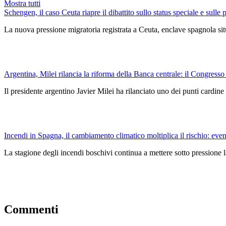
Mostra tutti
Schengen, il caso Ceuta riapre il dibattito sullo status speciale e sulle 
La nuova pressione migratoria registrata a Ceuta, enclave spagnola situ
Argentina, Milei rilancia la riforma della Banca centrale: il Congresso
Il presidente argentino Javier Milei ha rilanciato uno dei punti car
Incendi in Spagna, il cambiamento climatico moltiplica il rischio: event
La stagione degli incendi boschivi continua a mettere sotto pressione l
Commenti