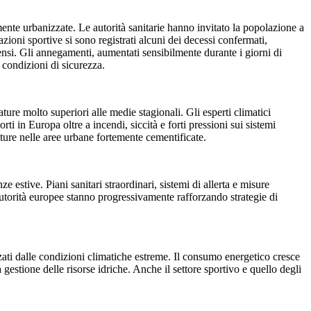
ente urbanizzate. Le autorità sanitarie hanno invitato la popolazione a
tazioni sportive si sono registrati alcuni dei decessi confermati,
tensi. Gli annegamenti, aumentati sensibilmente durante i giorni di
 condizioni di sicurezza.
re molto superiori alle medie stagionali. Gli esperti climatici
 in Europa oltre a incendi, siccità e forti pressioni sui sistemi
rature nelle aree urbane fortemente cementificate.
stive. Piani sanitari straordinari, sistemi di allerta e misure
utorità europee stanno progressivamente rafforzando strategie di
nzati dalle condizioni climatiche estreme. Il consumo energetico cresce
 gestione delle risorse idriche. Anche il settore sportivo e quello degli