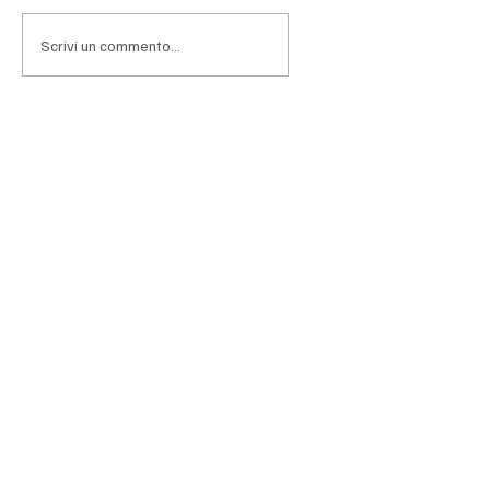
Scrivi un commento...
Orsini: "L'energia è una priorità, serve un
mercato unico a livello europeo"