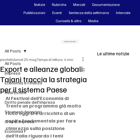
Notizie
Rubriche
Mercati
Documentazione
Pubblicazioni
Eventi
Sentenze della settimana
Interviste
Curiosità & altro
Media
Vai ai contenuti
All Posts
Le ultime notizie
piscitellidaniel
25 mag
Tempo di lettura: 4 min
All Posts
Export e alleanze globali:
Impresa
Tajani traccia la strategia
Economia e Finanza
per il sistema Paese
Real Estate
Al Festival dell'Economia di 
Diritto penale dell'impresa
Trento un programma già molto 
Strumenti finanziari
ricco oggi si è arricchito di un 
ospite fondamentale per fare 
Crisi di impresa
chiarezza sulla posizione 
Economia F
dell’Italia riguardo i temi 