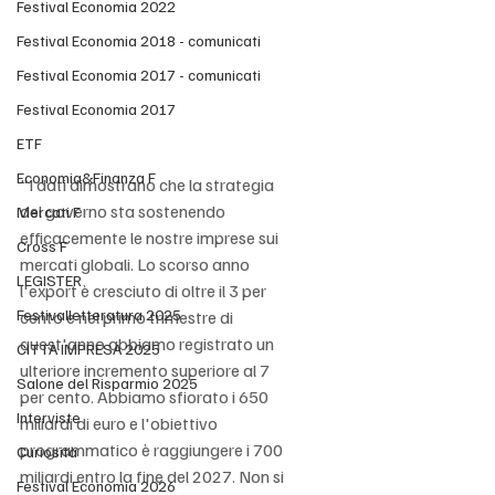
Festival Economia 2022
Festival Economia 2018 - comunicati
Festival Economia 2017 - comunicati
Festival Economia 2017
ETF
Economia&Finanza F
"I dati dimostrano che la strategia 
del governo sta sostenendo 
Mercati F
efficacemente le nostre imprese sui 
Cross F
mercati globali. Lo scorso anno 
LEGISTER
l'export è cresciuto di oltre il 3 per 
Festivalletteratura 2025
cento e nel primo trimestre di 
quest'anno abbiamo registrato un 
CITTÀ IMPRESA 2025
ulteriore incremento superiore al 7 
Salone del Risparmio 2025
per cento. Abbiamo sfiorato i 650 
Interviste
miliardi di euro e l'obiettivo 
programmatico è raggiungere i 700 
Curiosità
miliardi entro la fine del 2027. Non si 
Festival Economia 2026