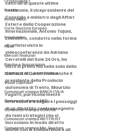
Cryptovalute F
centrali di queste ultime 
settimane, il vicepresidente del 
Privacy
Consiglio e ministro degli Affari 
Bonus edilizi
Esteri e della Cooperazione 
Corte Giustizia Europea
Internazionale, Antonio Tajani, 
Condominio
L'incontro, condotto nella forma 
di un'intervista in 
Fisco
videoconferenza da Adriana 
Mercati finanziari
Cerretelli del Sole 24 Ore, ha 
Banche e Assicurazioni
visto in prima fila nella sala della 
Camera di Commercio anche il 
SENTENZE DELLA SETTIMANA
presidente della Provincia 
Visual Capitalist
autonoma di Trento, Maurizio 
Comunicati stampa BANCA ITALIA
Fugatti, particolarmente 
Comunicati stampa MEF
interessato a seguire i passaggi 
di un dibattito contrassegnato 
Comunicati stampa CONSOB
da temi strategici che si 
Comunicati stampa ANTITRUST
incrociano in modo diretto 
Comunicati stampa Min. Giustizia
anche con le competenze e gli 