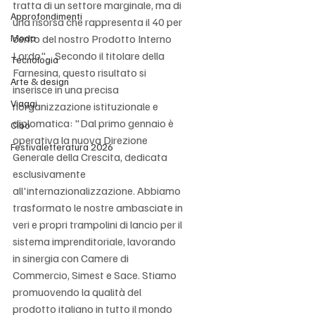
tratta di un settore marginale, ma di 
Approfondimenti
una risorsa che rappresenta il 40 per 
Moda
cento del nostro Prodotto Interno 
Lordo".   Secondo il titolare della 
Tecnologia
Farnesina, questo risultato si 
Arte & design
inserisce in una precisa 
Viaggi
riorganizzazione istituzionale e 
diplomatica: "Dal primo gennaio è 
Cibo
operativa la nuova Direzione 
Festivaletteratura 2026
Generale della Crescita, dedicata 
esclusivamente 
all'internazionalizzazione. Abbiamo 
trasformato le nostre ambasciate in 
veri e propri trampolini di lancio per il 
sistema imprenditoriale, lavorando 
in sinergia con Camere di 
Commercio, Simest e Sace. Stiamo 
promuovendo la qualità del 
prodotto italiano in tutto il mondo 