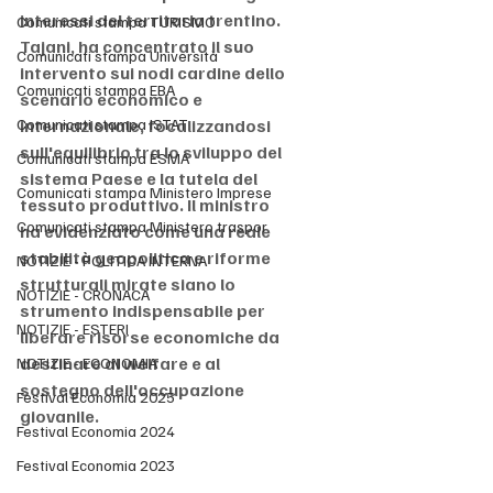
interessi del territorio trentino.
Comunicati stampa TURISMO
Tajani, ha concentrato il suo 
Comunicati stampa Università
intervento sui nodi cardine dello 
Comunicati stampa EBA
scenario economico e 
Comunicati stampa ISTAT
internazionale, focalizzandosi 
sull'equilibrio tra lo sviluppo del 
Comunicati stampa ESMA
sistema Paese e la tutela del 
Comunicati stampa Ministero Imprese
tessuto produttivo. Il ministro 
Comunicati stampa Ministero traspor
ha evidenziato come una reale 
stabilità geopolitica e riforme 
NOTIZIE - POLITICA INTERNA
strutturali mirate siano lo 
NOTIZIE - CRONACA
strumento indispensabile per 
NOTIZIE - ESTERI
liberare risorse economiche da 
destinare al welfare e al 
NOTIZIE - ECONOMIA
sostegno dell'occupazione 
Festival Economia 2025
giovanile.
Festival Economia 2024
Festival Economia 2023