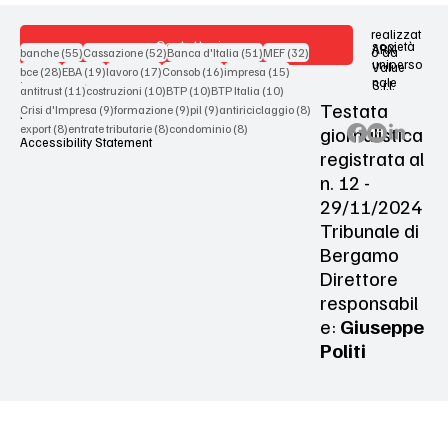
realizzat
Contattaci
società
ARX
55 post
52 post
51 post
32 post
o da
banche
(55)
Cassazione
(52)
Banca d'Italia
(51)
MEF
(32)
uniperso
Value
28 post
19 post
17 post
16 post
15 post
bce
(28)
EBA
(19)
lavoro
(17)
Consob
(16)
impresa
(15)
nale
S.r.l.
Terms & Conditions
11 post
10 post
10 post
10 post
antitrust
(11)
costruzioni
(10)
BTP
(10)
BTP Italia
(10)
Testata
9 post
9 post
9 post
8 post
Crisi d'Impresa
(9)
formazione
(9)
pil
(9)
antiriciclaggio
(8)
Privacy Policy
8 post
8 post
8 post
giornalistica
export
(8)
entrate tributarie
(8)
condominio
(8)
Accessibility Statement
registrata al
n. 12 -
29/11/2024
Tribunale di
Bergamo
Direttore
responsabil
e:
Giuseppe
Politi