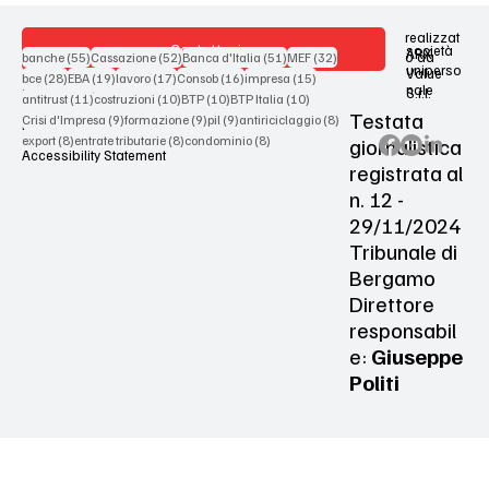
realizzat
Contattaci
società
ARX
55 post
52 post
51 post
32 post
o da
banche
(55)
Cassazione
(52)
Banca d'Italia
(51)
MEF
(32)
uniperso
Value
28 post
19 post
17 post
16 post
15 post
bce
(28)
EBA
(19)
lavoro
(17)
Consob
(16)
impresa
(15)
nale
S.r.l.
Terms & Conditions
11 post
10 post
10 post
10 post
antitrust
(11)
costruzioni
(10)
BTP
(10)
BTP Italia
(10)
Testata
9 post
9 post
9 post
8 post
Crisi d'Impresa
(9)
formazione
(9)
pil
(9)
antiriciclaggio
(8)
Privacy Policy
8 post
8 post
8 post
giornalistica
export
(8)
entrate tributarie
(8)
condominio
(8)
Accessibility Statement
registrata al
n. 12 -
29/11/2024
Tribunale di
Bergamo
Direttore
responsabil
e:
Giuseppe
Politi