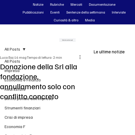
Notizie
Rubriche
Mercati
Documentazione
Pubblicazioni
Eventi
Sentenze della settimana
Interviste
Curiosità & altro
Media
Vai ai contenuti
All Posts
Le ultime notizie
Luca Baj
16 mag
Tempo di lettura: 2 min
All Posts
Donazione della Srl alla
Impresa
fondazione,
Economia e Finanza
annullamento solo con
Real Estate
conflitto concreto
Diritto penale dell'impresa
Strumenti finanziari
Crisi di impresa
Economia F