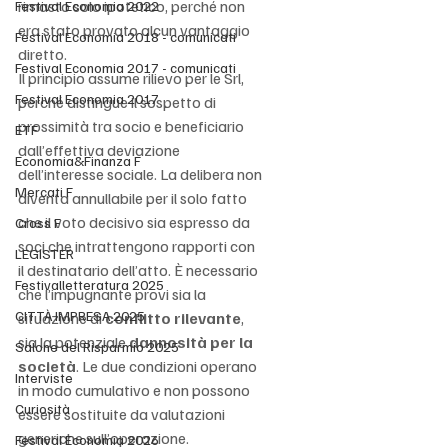
rimasto solo ipotetico, perché non 
Festival Economia 2022
era stato provato alcun vantaggio 
Festival Economia 2018 - comunicati
diretto.
Festival Economia 2017 - comunicati
Il principio assume rilievo per le Srl, 
Festival Economia 2017
perché distingue il sospetto di 
prossimità tra socio e beneficiario 
ETF
dall’effettiva deviazione 
Economia&Finanza F
dell’interesse sociale. La delibera non 
Mercati F
diventa annullabile per il solo fatto 
che il voto decisivo sia espresso da 
Cross F
soci che intrattengono rapporti con 
LEGISTER
il destinatario dell’atto. È necessario 
Festivalletteratura 2025
che l’impugnante provi sia la 
CITTÀ IMPRESA 2025
situazione di 
conflitto rilevante
, 
sia la potenziale 
dannosità per la 
Salone del Risparmio 2025
società
. Le due condizioni operano 
Interviste
in modo cumulativo e non possono 
Curiosità
essere sostituite da valutazioni 
generiche sull’operazione.
Festival Economia 2026