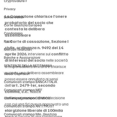
Cryptovalute F
Privacy
La Cassazione chiarisce l’onere 
Bonus edilizi
probatorio del socio che 
Corte Giustizia Europea
contesta la delibera 
Condominio
assembleare
La 
Corte di cassazione, Sezione I 
Fisco
civile, ordinanza n. 9492 del 14 
Mercati finanziari
aprile 2026
, interviene sul 
conflitto 
Banche e Assicurazioni
di interessi del socio
 nelle società 
SENTENZE DELLA SETTIMANA
a responsabilità limitata e chiarisce 
quando una delibera assembleare 
Visual Capitalist
possa essere annullata ai sensi 
Comunicati stampa BANCA ITALIA
dell’
art. 2479-ter, secondo 
Comunicati stampa MEF
comma, c.c.
. Nasce 
dall’impugnazione di una decisione 
Comunicati stampa CONSOB
con cui una Srl aveva approvato una 
Comunicati stampa ANTITRUST
elargizione liberale di 100mila 
Comunicati stampa Min. Giustizia
euro
 in favore di una fondazione. 