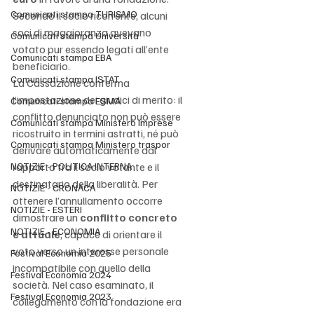
Comunicati stampa TURISMO
Secondo il socio ricorrente, alcuni 
soci di maggioranza avevano 
Comunicati stampa Università
votato pur essendo legati all’ente 
Comunicati stampa EBA
beneficiario.
Comunicati stampa ISTAT
La Cassazione conferma 
l’impostazione dei giudici di merito: il 
Comunicati stampa ESMA
conflitto denunciato non può essere 
Comunicati stampa Ministero Imprese
ricostruito in termini astratti, né può 
Comunicati stampa Ministero traspor
derivare automaticamente dal 
NOTIZIE - POLITICA INTERNA
rapporto tra il socio votante e il 
destinatario della liberalità. Per 
NOTIZIE - CRONACA
ottenere l’annullamento occorre 
NOTIZIE - ESTERI
dimostrare un 
conflitto concreto 
NOTIZIE - ECONOMIA
e attuale
, capace di orientare il 
voto verso un interesse personale 
Festival Economia 2025
incompatibile con quello della 
Festival Economia 2024
società. Nel caso esaminato, il 
Festival Economia 2023
collegamento con la fondazione era 