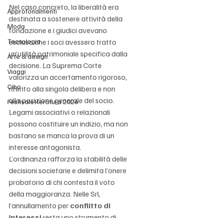
Nel caso concreto, la liberalità era 
Approfondimenti
destinata a sostenere attività della 
Moda
fondazione e i giudici avevano 
Tecnologia
escluso che i soci avessero tratto 
un’utilità patrimoniale specifica dalla 
Arte & design
decisione. La Suprema Corte 
Viaggi
valorizza un accertamento rigoroso, 
Cibo
riferito alla singola delibera e non 
alla posizione generale del socio. 
Festivaletteratura 2026
Legami associativi o relazionali 
possono costituire un indizio, ma non 
bastano se manca la prova di un 
interesse antagonista.
L’ordinanza rafforza la stabilità delle 
decisioni societarie e delimita l’onere 
probatorio di chi contesta il voto 
della maggioranza. Nelle Srl, 
l’annullamento per 
conflitto di 
interessi
 resta uno strumento di 