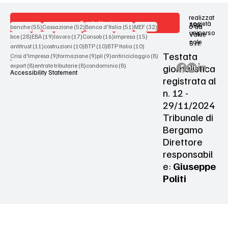
realizzat
Contattaci
società
ARX
55 post
52 post
51 post
32 post
o da
banche
(55)
Cassazione
(52)
Banca d'Italia
(51)
MEF
(32)
uniperso
Value
28 post
19 post
17 post
16 post
15 post
bce
(28)
EBA
(19)
lavoro
(17)
Consob
(16)
impresa
(15)
nale
S.r.l.
Terms & Conditions
11 post
10 post
10 post
10 post
antitrust
(11)
costruzioni
(10)
BTP
(10)
BTP Italia
(10)
Testata
9 post
9 post
9 post
8 post
Crisi d'Impresa
(9)
formazione
(9)
pil
(9)
antiriciclaggio
(8)
Privacy Policy
8 post
8 post
8 post
giornalistica
export
(8)
entrate tributarie
(8)
condominio
(8)
Accessibility Statement
registrata al
n. 12 -
29/11/2024
Tribunale di
Bergamo
Direttore
responsabil
e:
Giuseppe
Politi