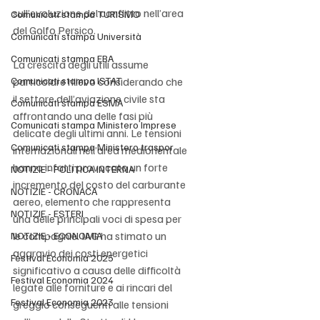
sull’evoluzione del conflitto nell’area 
Comunicati stampa TURISMO
del Golfo Persico.
Comunicati stampa Università
Comunicati stampa EBA
La crescita degli utili assume 
Comunicati stampa ISTAT
particolare rilievo considerando che 
il settore dell’aviazione civile sta 
Comunicati stampa ESMA
affrontando una delle fasi più 
Comunicati stampa Ministero Imprese
delicate degli ultimi anni. Le tensioni 
Comunicati stampa Ministero traspor
internazionali nell’area mediorientale 
hanno infatti provocato un forte 
NOTIZIE - POLITICA INTERNA
incremento del costo del carburante 
NOTIZIE - CRONACA
aereo, elemento che rappresenta 
NOTIZIE - ESTERI
una delle principali voci di spesa per 
le compagnie. IAG ha stimato un 
NOTIZIE - ECONOMIA
aggravio dei costi energetici 
Festival Economia 2025
significativo a causa delle difficoltà 
Festival Economia 2024
legate alle forniture e ai rincari del 
Festival Economia 2023
greggio conseguenti alle tensioni 