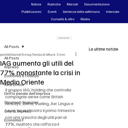
Notizie
Rubriche
Mercati
Documentazione
Pubblicazioni
Eventi
Sentenze della settimana
Interviste
Curiosità & altro
Media
Vai ai contenuti
All Posts
Le ultime notizie
piscitellidaniel
8 mag
Tempo di lettura: 3 min
All Posts
IAG aumenta gli utili del
Impresa
77% nonostante la crisi in
Economia e Finanza
Medio Oriente
Real Estate
Il gruppo IAG, holding che controlla 
Diritto penale dell'impresa
compagnie aeree come British 
Strumenti finanziari
Airways, Iberia, Vueling, Aer Lingus e 
Level, ha archiviato il primo trimestre 
Crisi di impresa
con una crescita degli utili pari al 
Economia F
77%
, risultato che rafforza il 