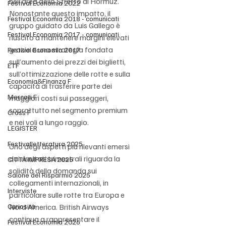
nell’area dello Stretto di Hormuz. 
Festival Economia 2022
Nonostante questo impatto, il 
Festival Economia 2018 - comunicati
gruppo guidato da Luis Gallego è 
Festival Economia 2017 - comunicati
riuscito a mantenere margini elevati 
grazie a una strategia fondata 
Festival Economia 2017
sull’aumento dei prezzi dei biglietti, 
ETF
sull’ottimizzazione delle rotte e sulla 
Economia&Finanza F
capacità di trasferire parte dei 
Mercati F
maggiori costi sui passeggeri, 
soprattutto nel segmento premium 
Cross F
e nei voli a lungo raggio.
LEGISTER
Festivalletteratura 2025
Uno degli aspetti più rilevanti emersi 
dai risultati trimestrali riguarda la 
CITTÀ IMPRESA 2025
solidità della domanda sui 
Salone del Risparmio 2025
collegamenti internazionali, in 
Interviste
particolare sulle rotte tra Europa e 
Curiosità
Nord America. British Airways 
continua a rappresentare il 
Festival Economia 2026