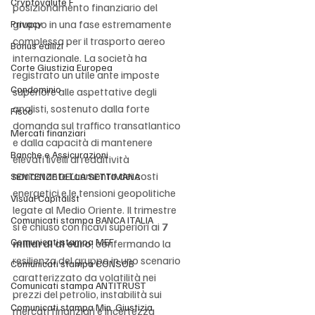
Cryptovalute F
posizionamento finanziario del 
gruppo in una fase estremamente 
Privacy
complessa per il trasporto aereo 
Bonus edilizi
internazionale. La società ha 
Corte Giustizia Europea
registrato un utile ante imposte 
Condominio
superiore alle aspettative degli 
analisti, sostenuto dalla forte 
Fisco
domanda sul traffico transatlantico 
Mercati finanziari
e dalla capacità di mantenere 
Banche e Assicurazioni
elevati livelli di redditività 
nonostante l’aumento dei costi 
SENTENZE DELLA SETTIMANA
energetici e le tensioni geopolitiche 
Visual Capitalist
legate al Medio Oriente. Il trimestre 
Comunicati stampa BANCA ITALIA
si è chiuso con ricavi superiori ai 
7 
Comunicati stampa MEF
miliardi di euro
, confermando la 
resilienza del gruppo in uno scenario 
Comunicati stampa CONSOB
caratterizzato da volatilità nei 
Comunicati stampa ANTITRUST
prezzi del petrolio, instabilità sui 
Comunicati stampa Min. Giustizia
mercati finanziari e incertezza 