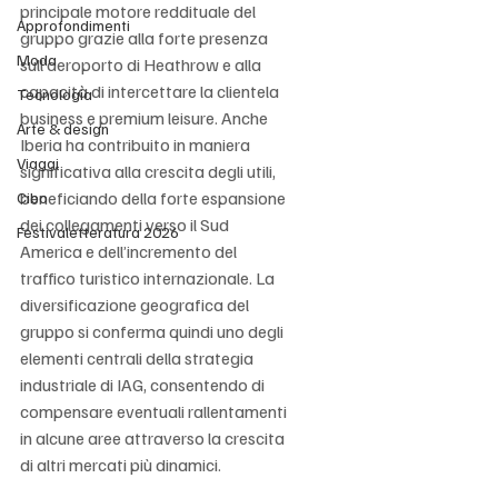
principale motore reddituale del 
Approfondimenti
gruppo grazie alla forte presenza 
Moda
sull’aeroporto di Heathrow e alla 
capacità di intercettare la clientela 
Tecnologia
business e premium leisure. Anche 
Arte & design
Iberia ha contribuito in maniera 
Viaggi
significativa alla crescita degli utili, 
beneficiando della forte espansione 
Cibo
dei collegamenti verso il Sud 
Festivaletteratura 2026
America e dell’incremento del 
traffico turistico internazionale. La 
diversificazione geografica del 
gruppo si conferma quindi uno degli 
elementi centrali della strategia 
industriale di IAG, consentendo di 
compensare eventuali rallentamenti 
in alcune aree attraverso la crescita 
di altri mercati più dinamici.