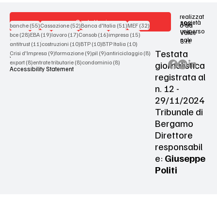
realizzat
Contattaci
società
ARX
55 post
52 post
51 post
32 post
o da
banche
(55)
Cassazione
(52)
Banca d'Italia
(51)
MEF
(32)
uniperso
Value
28 post
19 post
17 post
16 post
15 post
bce
(28)
EBA
(19)
lavoro
(17)
Consob
(16)
impresa
(15)
nale
S.r.l.
Terms & Conditions
11 post
10 post
10 post
10 post
antitrust
(11)
costruzioni
(10)
BTP
(10)
BTP Italia
(10)
Testata
9 post
9 post
9 post
8 post
Crisi d'Impresa
(9)
formazione
(9)
pil
(9)
antiriciclaggio
(8)
Privacy Policy
8 post
8 post
8 post
giornalistica
export
(8)
entrate tributarie
(8)
condominio
(8)
Accessibility Statement
registrata al
n. 12 -
29/11/2024
Tribunale di
Bergamo
Direttore
responsabil
e:
Giuseppe
Politi