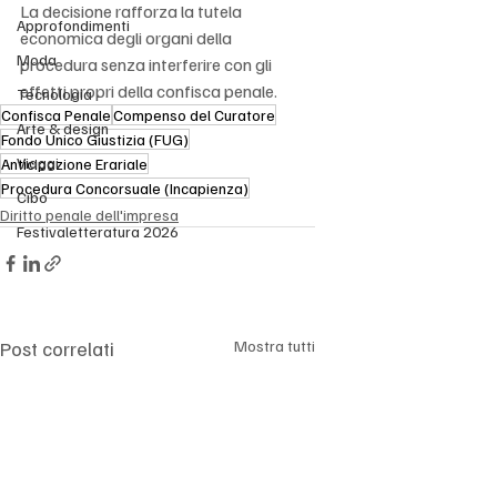
La decisione rafforza la tutela 
Approfondimenti
economica degli organi della 
Moda
procedura senza interferire con gli 
effetti propri della confisca penale.
Tecnologia
Confisca Penale
Compenso del Curatore
Arte & design
Fondo Unico Giustizia (FUG)
Viaggi
Anticipazione Erariale
Procedura Concorsuale (Incapienza)
Cibo
Diritto penale dell'impresa
Festivaletteratura 2026
Post correlati
Mostra tutti