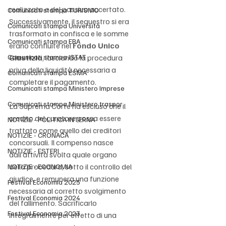
realizzato e del passivo accertato. 
Comunicati stampa TURISMO
Successivamente, il sequestro si era 
Comunicati stampa Università
trasformato in confisca e le somme 
Comunicati stampa EBA
erano confluite nel 
Fondo Unico 
Comunicati stampa ISTAT
Giustizia
, lasciando la procedura 
priva della liquidità necessaria a 
Comunicati stampa ESMA
completare il pagamento.
Comunicati stampa Ministero Imprese
Comunicati stampa Ministero traspor
La Suprema Corte ha escluso che il 
credito del curatore possa essere 
NOTIZIE - POLITICA INTERNA
trattato come quello dei creditori 
NOTIZIE - CRONACA
concorsuali. Il compenso nasce 
NOTIZIE - ESTERI
dall’attività svolta quale organo 
della procedura, sotto il controllo del 
NOTIZIE - ECONOMIA
giudice, e remunera una funzione 
Festival Economia 2025
necessaria al corretto svolgimento 
Festival Economia 2024
del fallimento. Sacrificarlo 
Festival Economia 2023
integralmente per effetto di una 