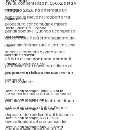
Cryptovalute F
civile
, con sentenza 
n. 15052 del 19 
maggio 2026
, ha affermato un 
Privacy
principio di rilievo nel rapporto tra 
Bonus edilizi
procedura concorsuale e misure 
Corte Giustizia Europea
penali ablative. Quando il compenso 
Condominio
del curatore è già stato liquidato dal 
tribunale fallimentare e l’attivo viene 
Fisco
successivamente azzerato per 
Mercati finanziari
effetto di una 
confisca penale
, il 
Banche e Assicurazioni
professionista conserva il diritto al 
pagamento della parte non ancora 
SENTENZE DELLA SETTIMANA
percepita.
Visual Capitalist
Comunicati stampa BANCA ITALIA
La vicenda nasce da un sequestro 
Comunicati stampa MEF
penale disposto nei confronti di una 
s.r.l. poi dichiarata fallita. Dopo il 
Comunicati stampa CONSOB
deposito del rendiconto, il tribunale 
Comunicati stampa ANTITRUST
aveva liquidato il compenso del 
Comunicati stampa Min. Giustizia
curatore sulla base dell’attivo 