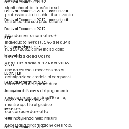
misura sopravvenuta 
Festival Economia 2022
significherebbe trasferire sul 
Festival Economia 2018 - comunicati
professionista il rischio di un evento 
Festival Economia 2017 - comunicati
estraneo alla sua prestazione.
Festival Economia 2017
Il fondamento normativo è 
ETF
individuato nell’
art. 146 del d.P.R. 
Economia&Finanza F
n. 115/2002
, come inciso dalla 
Mercati F
sentenza della Corte 
costituzionale n. 174 del 2006
, 
Cross F
che ha esteso il meccanismo di 
LEGISTER
anticipazione erariale ai compensi 
Festivalletteratura 2025
dei curatori nelle procedure 
incapienti. L’onere del pagamento 
CITTÀ IMPRESA 2025
residuo grava quindi sull’
Erario
, 
Salone del Risparmio 2025
mentre spetta al giudice 
Interviste
concorsuale dare atto 
Curiosità
dell’incapienza nella misura 
necessaria all’attuazione del titolo. 
Festival Economia 2026