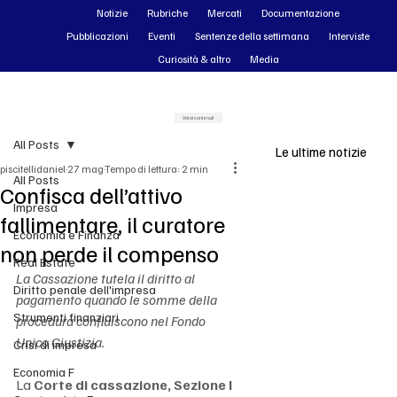
Notizie
Rubriche
Mercati
Documentazione
Pubblicazioni
Eventi
Sentenze della settimana
Interviste
Curiosità & altro
Media
Vai ai contenuti
All Posts
Le ultime notizie
piscitellidaniel
27 mag
Tempo di lettura: 2 min
All Posts
Confisca dell’attivo
Impresa
fallimentare, il curatore
Economia e Finanza
non perde il compenso
Real Estate
La Cassazione tutela il diritto al 
Diritto penale dell'impresa
pagamento quando le somme della 
Strumenti finanziari
procedura confluiscono nel Fondo 
Unico Giustizia.
Crisi di impresa
Economia F
La 
Corte di cassazione, Sezione I 