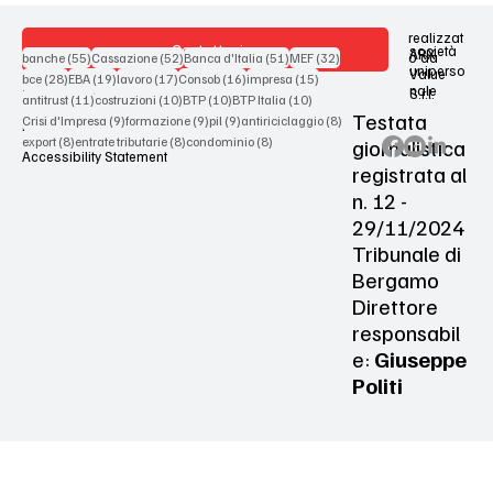
realizzat
Contattaci
società
ARX
55 post
52 post
51 post
32 post
o da
banche
(55)
Cassazione
(52)
Banca d'Italia
(51)
MEF
(32)
uniperso
Value
28 post
19 post
17 post
16 post
15 post
bce
(28)
EBA
(19)
lavoro
(17)
Consob
(16)
impresa
(15)
nale
S.r.l.
Terms & Conditions
11 post
10 post
10 post
10 post
antitrust
(11)
costruzioni
(10)
BTP
(10)
BTP Italia
(10)
Testata
9 post
9 post
9 post
8 post
Crisi d'Impresa
(9)
formazione
(9)
pil
(9)
antiriciclaggio
(8)
Privacy Policy
8 post
8 post
8 post
giornalistica
export
(8)
entrate tributarie
(8)
condominio
(8)
Accessibility Statement
registrata al
n. 12 -
29/11/2024
Tribunale di
Bergamo
Direttore
responsabil
e:
Giuseppe
Politi