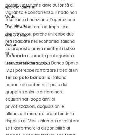
possibili interventi delle autorità di 
Approfondimenti
vigilanza e concorrenza. Il nodo non 
Moda
è soltanto finanziario: l’operazione 
Tecnologia
toccherebbe territori, imprese e 
risparmiatori, perché unirebbe due 
Arte & design
reti radicate nell’economia italiana.
Viaggi
La proposta arriva mentre il 
risiko 
Cibo
bancario
 è tornato protagonista. 
Una combinazione tra Banco Bpm e 
Festivaletteratura 2026
Mps potrebbe rafforzare l’idea di un 
terzo polo bancario
 italiano, 
capace di contenere il peso dei 
gruppi stranieri e di riordinare 
equilibri nati dopo anni di 
privatizzazioni, acquisizioni e 
alleanze. Il mercato ora attende la 
risposta di Mps, chiamata a valutare 
se trasformare la disponibilità al 