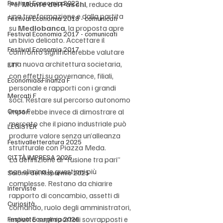
Festival Economia 2022
Per 
Monte dei Paschi
, reduce da 
una trasformazione e dalla partita 
Festival Economia 2018 - comunicati
su 
Mediobanca
, la proposta apre 
Festival Economia 2017 - comunicati
un bivio delicato. Accettare il 
Festival Economia 2017
confronto significherebbe valutare 
una nuova architettura societaria, 
ETF
con effetti su governance, filiali, 
Economia&Finanza F
personale e rapporti con i grandi 
Mercati F
soci. Restare sul percorso autonomo 
Cross F
imporrebbe invece di dimostrare al 
mercato che il piano industriale può 
LEGISTER
produrre valore senza un’alleanza 
Festivalletteratura 2025
strutturale con Piazza Meda.
CITTÀ IMPRESA 2025
La definizione di “fusione tra pari” 
non elimina le questioni più 
Salone del Risparmio 2025
complesse. Restano da chiarire 
Interviste
rapporto di concambio, assetti di 
Curiosità
comando, ruolo degli amministratori, 
impatto sugli sportelli sovrapposti e 
Festival Economia 2026