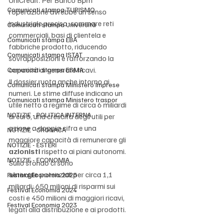
UniCredit. Per Banco Bpm 
Comunicati stampa TURISMO
l’operazione avrebbe un senso 
industriale preciso: sommare reti 
Comunicati stampa Università
commerciali, basi di clientela e 
Comunicati stampa EBA
fabbriche prodotto, riducendo 
Comunicati stampa ISTAT
sovrapposizioni e rafforzando la 
capacità di generare ricavi.
Comunicati stampa ESMA
Il dossier ruota anche intorno ai 
Comunicati stampa Ministero Imprese
numeri. Le stime diffuse indicano un 
Comunicati stampa Ministero traspor
utile netto a regime di circa 6 miliardi 
NOTIZIE - POLITICA INTERNA
di euro, una crescita degli utili per 
azione a doppia cifra e una 
NOTIZIE - CRONACA
maggiore capacità di remunerare gli 
NOTIZIE - ESTERI
azionisti
 rispetto ai piani autonomi. 
NOTIZIE - ECONOMIA
Sullo sfondo ci sono 
sinergie
 potenziali per circa 1,1 
Festival Economia 2025
miliardi: 650 milioni di risparmi sui 
Festival Economia 2024
costi e 450 milioni di maggiori ricavi, 
Festival Economia 2023
legati alla distribuzione e ai prodotti.