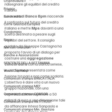
Cryptovalute F
ridisegnare gli equilibri del credito 
Privacy
italiano
La mossa di 
Banco Bpm
 riaccende 
Bonus edilizi
il confronto sul futuro del credito 
Corte Giustizia Europea
italiano e mette 
Mps
 davanti a una 
Condominio
scelta destinata a pesare sugli 
Fisco
equilibri del settore. Il consiglio 
guidato da Giuseppe Castagna ha 
Mercati finanziari
proposto l’avvio di un dialogo per 
Banche e Assicurazioni
costruire una 
aggregazione 
SENTENZE DELLA SETTIMANA
concordata
 con la banca senese, 
in una forma presentata come 
Visual Capitalist
fusione tra pari e non come scalata.
Comunicati stampa BANCA ITALIA
L’obiettivo è dare vita a un nuovo 
Comunicati stampa MEF
gruppo nazionale, con una 
Comunicati stampa CONSOB
capitalizzazione superiore a 50 
miliardi di euro e una dimensione tale 
Comunicati stampa ANTITRUST
da affiancare Intesa Sanpaolo e 
Comunicati stampa Min. Giustizia