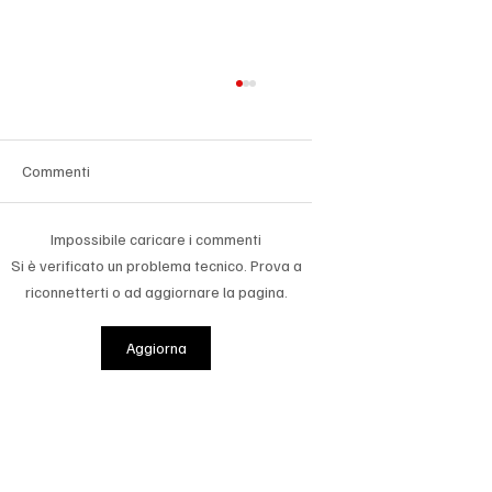
Commenti
Impossibile caricare i commenti
Si è verificato un problema tecnico. Prova a
riconnetterti o ad aggiornare la pagina.
Lombardia, la sfida hi-tech corre su grafene
Aggiorna
e data center