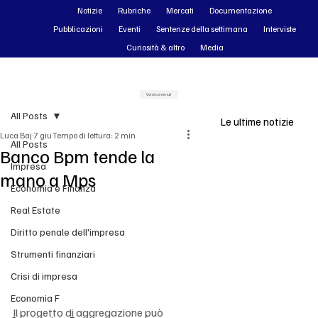
Notizie
Rubriche
Mercati
Documentazione
Pubblicazioni
Eventi
Sentenze della settimana
Interviste
Curiosità & altro
Media
Vai ai contenuti
All Posts
Le ultime notizie
Luca Baj
7 giu
Tempo di lettura: 2 min
All Posts
Banco Bpm tende la
Impresa
mano a Mps
Economia e Finanza
Real Estate
Diritto penale dell'impresa
Strumenti finanziari
Crisi di impresa
Economia F
Il progetto di aggregazione può 