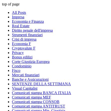
top of page
All Posts
Impresa
Economia e Finanza
Real Estate
Diritto penale dell'impresa
Strumenti finanziari
Crisi di impresa
Economia F
Cryptovalute F
Privacy
Bonus edilizi
Corte Giustizia Europea
Condominio
Fisco
Mercati finanziari
Banche e Assicurazioni
SENTENZE DELLA SETTIMANA
Visual Capitalist
Comunicati stampa BANCA ITALIA
Comunicati stampa MEF
Comunicati stampa CONSOB
Comunicati stampa ANTITRUST
Comunicati stampa Min. Giustizia