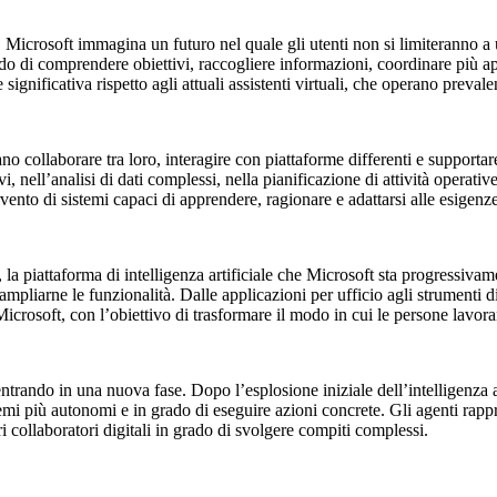
. Microsoft immagina un futuro nel quale gli utenti non si limiteranno a 
rado di comprendere obiettivi, raccogliere informazioni, coordinare più
 significativa rispetto agli attuali assistenti virtuali, che operano preva
no collaborare tra loro, interagire con piattaforme differenti e supportare
, nell’analisi di dati complessi, nella pianificazione di attività operativ
vento di sistemi capaci di apprendere, ragionare e adattarsi alle esigenz
, la piattaforma di intelligenza artificiale che Microsoft sta progressiva
liarne le funzionalità. Dalle applicazioni per ufficio agli strumenti di s
icrosoft, con l’obiettivo di trasformare il modo in cui le persone lav
ntrando in una nuova fase. Dopo l’esplosione iniziale dell’intelligenza art
istemi più autonomi e in grado di eseguire azioni concrete. Gli agenti ra
 collaboratori digitali in grado di svolgere compiti complessi.