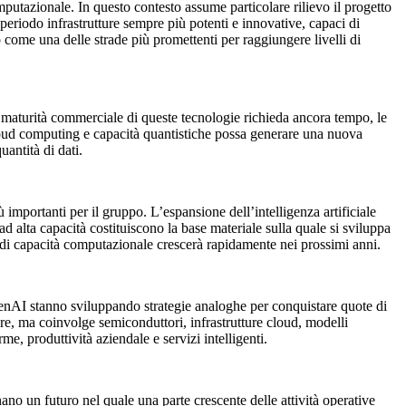
putazionale. In questo contesto assume particolare rilievo il progetto
o periodo infrastrutture sempre più potenti e innovative, capaci di
to come una delle strade più promettenti per raggiungere livelli di
na maturità commerciale di queste tecnologie richieda ancora tempo, le
 cloud computing e capacità quantistiche possa generare una nuova
uantità di dati.
ù importanti per il gruppo. L’espansione dell’intelligenza artificiale
 ad alta capacità costituiscono la base materiale sulla quale si sviluppa
da di capacità computazionale crescerà rapidamente nei prossimi anni.
penAI stanno sviluppando strategie analoghe per conquistare quote di
ware, ma coinvolge semiconduttori, infrastrutture cloud, modelli
me, produttività aziendale e servizi intelligenti.
no un futuro nel quale una parte crescente delle attività operative