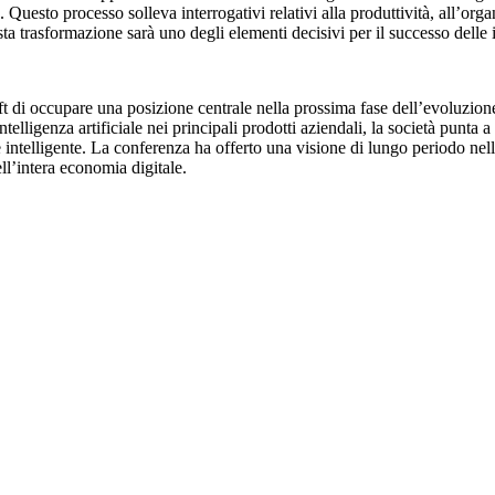
e. Questo processo solleva interrogativi relativi alla produttività, all’or
ta trasformazione sarà uno degli elementi decisivi per il successo delle i
i occupare una posizione centrale nella prossima fase dell’evoluzione d
lligenza artificiale nei principali prodotti aziendali, la società punta a
lligente. La conferenza ha offerto una visione di lungo periodo nella q
ll’intera economia digitale.