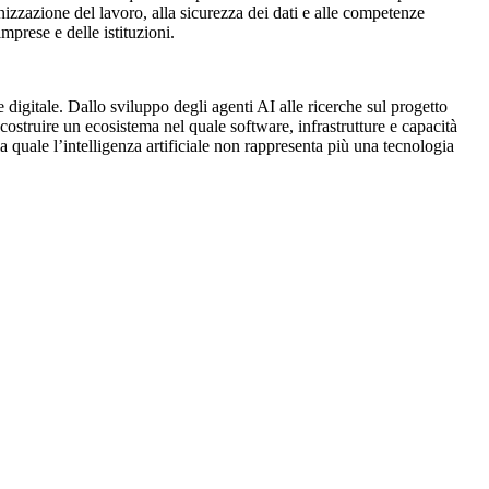
Γ
Γ
ganizzazione del lavoro, alla sicurezza dei dati e alle competenze
mprese e delle istituzioni.
igitale. Dallo sviluppo degli agenti AI alle ricerche sul progetto
 costruire un ecosistema nel quale software, infrastrutture e capacità
uale l’intelligenza artificiale non rappresenta più una tecnologia