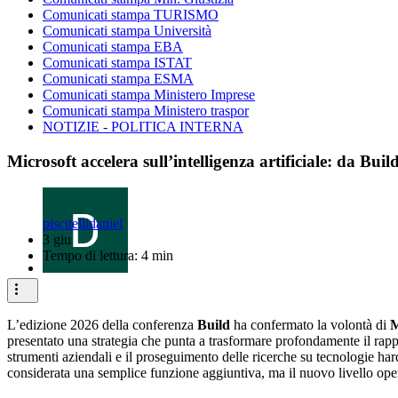
Comunicati stampa TURISMO
Comunicati stampa Università
Comunicati stampa EBA
Comunicati stampa ISTAT
Comunicati stampa ESMA
Comunicati stampa Ministero Imprese
Comunicati stampa Ministero traspor
NOTIZIE - POLITICA INTERNA
Microsoft accelera sull’intelligenza artificiale: da B
piscitellidaniel
3 giu
Tempo di lettura: 4 min
L’edizione 2026 della conferenza
Build
ha confermato la volontà di
M
presentato una strategia che punta a trasformare profondamente il rappor
strumenti aziendali e il proseguimento delle ricerche su tecnologie h
considerata una semplice funzione aggiuntiva, ma il nuovo livello oper