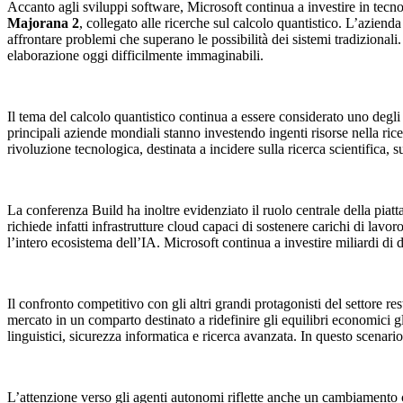
Accanto agli sviluppi software, Microsoft continua a investire in tecno
Majorana 2
, collegato alle ricerche sul calcolo quantistico. L’azienda
affrontare problemi che superano le possibilità dei sistemi tradizionali.
elaborazione oggi difficilmente immaginabili.
Il tema del calcolo quantistico continua a essere considerato uno degli
principali aziende mondiali stanno investendo ingenti risorse nella ric
rivoluzione tecnologica, destinata a incidere sulla ricerca scientifica, s
La conferenza Build ha inoltre evidenziato il ruolo centrale della piat
richiede infatti infrastrutture cloud capaci di sostenere carichi di lavo
l’intero ecosistema dell’IA. Microsoft continua a investire miliardi di
Il confronto competitivo con gli altri grandi protagonisti del settor
mercato in un comparto destinato a ridefinire gli equilibri economici gl
linguistici, sicurezza informatica e ricerca avanzata. In questo scenario
L’attenzione verso gli agenti autonomi riflette anche un cambiamento c