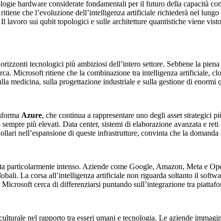
logie hardware considerate fondamentali per il futuro della capacità com
 ritiene che l’evoluzione dell’intelligenza artificiale richiederà nel lung
 Il lavoro sui qubit topologici e sulle architetture quantistiche viene vis
 orizzonti tecnologici più ambiziosi dell’intero settore. Sebbene la pie
erca. Microsoft ritiene che la combinazione tra intelligenza artificiale,
ulla medicina, sulla progettazione industriale e sulla gestione di enormi q
taforma
Azure
, che continua a rappresentare uno degli asset strategici pi
ro sempre più elevati. Data center, sistemi di elaborazione avanzata e reti
 dollari nell’espansione di queste infrastrutture, convinta che la doman
e resta particolarmente intenso. Aziende come Google, Amazon, Meta e O
obali. La corsa all’intelligenza artificiale non riguarda soltanto il soft
 Microsoft cerca di differenziarsi puntando sull’integrazione tra piattafor
ulturale nel rapporto tra esseri umani e tecnologia. Le aziende immagina