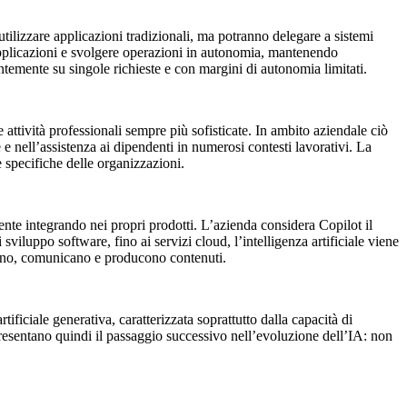
utilizzare applicazioni tradizionali, ma potranno delegare a sistemi
 applicazioni e svolgere operazioni in autonomia, mantenendo
lentemente su singole richieste e con margini di autonomia limitati.
 attività professionali sempre più sofisticate. In ambito aziendale ciò
e e nell’assistenza ai dipendenti in numerosi contesti lavorativi. La
e specifiche delle organizzazioni.
mente integrando nei propri prodotti. L’azienda considera Copilot il
viluppo software, fino ai servizi cloud, l’intelligenza artificiale viene
orano, comunicano e producono contenuti.
ificiale generativa, caratterizzata soprattutto dalla capacità di
ppresentano quindi il passaggio successivo nell’evoluzione dell’IA: non