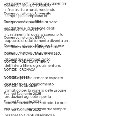
pressione coltivazioni, allevamenti e 
Comunicati stampa TURISMO
infrastrutture rurali, rendendo 
Comunicati stampa Università
sempre più complessa la 
Comunicati stampa EBA
programmazione delle attività 
produttive e la gestione degli 
Comunicati stampa ISTAT
investimenti. In questo scenario, la 
Comunicati stampa ESMA
capacità di adattamento diventa un 
Comunicati stampa Ministero Imprese
elemento decisivo per garantire 
continuità produttiva, sicurezza 
Comunicati stampa Ministero traspor
alimentare e competitività 
NOTIZIE - POLITICA INTERNA
dell'intera filiera agroalimentare.
NOTIZIE - CRONACA
NOTIZIE - ESTERI
L'Italia è particolarmente esposta 
agli effetti del cambiamento 
NOTIZIE - ECONOMIA
climatico per la varietà delle proprie 
Festival Economia 2025
produzioni agricole e per la 
Festival Economia 2024
conformazione del territorio. Le aree 
del Nord devono affrontare sempre 
Festival Economia 2023
più spesso eventi alluvionali e 