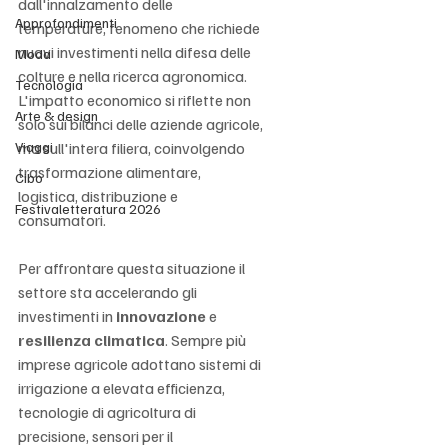
dall'innalzamento delle 
Approfondimenti
temperature, fenomeno che richiede 
nuovi investimenti nella difesa delle 
Moda
colture e nella ricerca agronomica. 
Tecnologia
L'impatto economico si riflette non 
Arte & design
solo sui bilanci delle aziende agricole, 
Viaggi
ma sull'intera filiera, coinvolgendo 
trasformazione alimentare, 
Cibo
logistica, distribuzione e 
Festivaletteratura 2026
consumatori.
Per affrontare questa situazione il 
settore sta accelerando gli 
investimenti in 
innovazione
 e 
resilienza climatica
. Sempre più 
imprese agricole adottano sistemi di 
irrigazione a elevata efficienza, 
tecnologie di agricoltura di 
precisione, sensori per il 