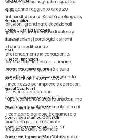
Cryptovalute F
economici che negli ultimi quattro 
anni hanno raggiunto circa 
20 
Privacy
miliardi di euro
. Siccità prolungate, 
Bonus edilizi
alluvioni, grandinate eccezionali, 
Corte Giustizia Europea
gelate tardive, ondate di calore e 
fenomeni meteorologici estremi 
Condominio
stanno modificando 
Fisco
profondamente le condizioni di 
Mercati finanziari
produzione del settore primario, 
incidendo sulla quantità e sulla 
Banche e Assicurazioni
qualità dei raccolti e aumentando 
SENTENZE DELLA SETTIMANA
l'incertezza per imprese e operatori. 
Visual Capitalist
Gli eventi climatici non 
Comunicati stampa BANCA ITALIA
rappresentano più episodi isolati, ma 
una componente strutturale con cui 
Comunicati stampa MEF
il comparto agricolo è chiamato a 
Comunicati stampa CONSOB
confrontarsi. La crescente 
Comunicati stampa ANTITRUST
frequenza delle anomalie 
meteorologiche mette infatti sotto 
Comunicati stampa Min. Giustizia