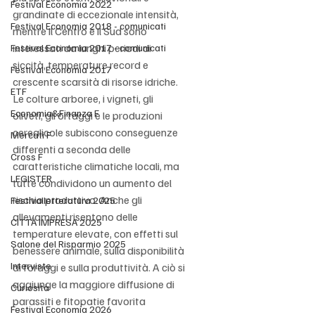
Festival Economia 2022
grandinate di eccezionale intensità, 
Festival Economia 2018 - comunicati
mentre il Centro e il Sud sono 
interessati da lunghi periodi di 
Festival Economia 2017 - comunicati
siccità, temperature record e 
Festival Economia 2017
crescente scarsità di risorse idriche. 
ETF
Le colture arboree, i vigneti, gli 
Economia&Finanza F
oliveti, gli ortaggi e le produzioni 
cerealicole subiscono conseguenze 
Mercati F
differenti a seconda delle 
Cross F
caratteristiche climatiche locali, ma 
LEGISTER
tutte condividono un aumento del 
rischio produttivo. Anche gli 
Festivalletteratura 2025
allevamenti risentono delle 
CITTÀ IMPRESA 2025
temperature elevate, con effetti sul 
Salone del Risparmio 2025
benessere animale, sulla disponibilità 
Interviste
di foraggi e sulla produttività. A ciò si 
aggiunge la maggiore diffusione di 
Curiosità
parassiti e fitopatie favorita 
Festival Economia 2026