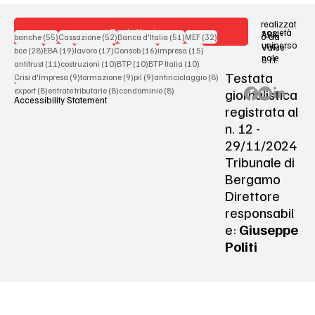
realizzat
Contattaci
società
ARX
55 post
52 post
51 post
32 post
o da
banche
(55)
Cassazione
(52)
Banca d'Italia
(51)
MEF
(32)
uniperso
Value
28 post
19 post
17 post
16 post
15 post
bce
(28)
EBA
(19)
lavoro
(17)
Consob
(16)
impresa
(15)
nale
S.r.l.
Terms & Conditions
11 post
10 post
10 post
10 post
antitrust
(11)
costruzioni
(10)
BTP
(10)
BTP Italia
(10)
Testata
9 post
9 post
9 post
8 post
Crisi d'Impresa
(9)
formazione
(9)
pil
(9)
antiriciclaggio
(8)
Privacy Policy
8 post
8 post
8 post
giornalistica
export
(8)
entrate tributarie
(8)
condominio
(8)
Accessibility Statement
registrata al
n. 12 -
29/11/2024
Tribunale di
Bergamo
Direttore
responsabil
e:
Giuseppe
Politi