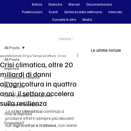
Notizie
Rubriche
Mercati
Documentazione
Pubblicazioni
Eventi
Sentenze della settimana
Interviste
Curiosità & altro
Media
Vai ai contenuti
All Posts
Le ultime notizie
piscitellidaniel
30 giu
Tempo di lettura: 3 min
All Posts
Crisi climatica, oltre 20
Impresa
miliardi di danni
Economia e Finanza
all’agricoltura in quattro
Real Estate
anni: il settore accelera
Diritto penale dell'impresa
sulla resilienza
Strumenti finanziari
La 
crisi climatica
 continua a 
Crisi di impresa
produrre effetti sempre più rilevanti 
Economia F
sull'
agricoltura italiana
, con danni 