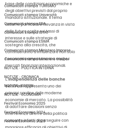
base delle condizioni economiche e 
Comunicati stampa TURISMO
degli obiettivi previsti dal proprio 
Comunicati stampa Università
mandato istituzionale. Il tema 
Comunicati stampa EBA
assume particolare rilevanza in vista 
delle future scelte sui tassi di 
Comunicati stampa ISTAT
interesse e sulle strategie di 
Comunicati stampa ESMA
sostegno alla crescita, che 
Comunicati stampa Ministero Imprese
continueranno a influenzare non solo 
l'economia americana ma anche i 
Comunicati stampa Ministero traspor
mercati finanziari internazionali.
NOTIZIE - POLITICA INTERNA
NOTIZIE - CRONACA
L'
indipendenza delle banche 
NOTIZIE - ESTERI
centrali
 rappresenta uno dei 
principi cardine delle moderne 
NOTIZIE - ECONOMIA
economie di mercato. La possibilità 
Festival Economia 2025
di adottare decisioni senza 
Festival Economia 2024
interferenze dirette della politica 
consente infatti di perseguire con 
Festival Economia 2023
maggiore efficacia gli obiettivi di 