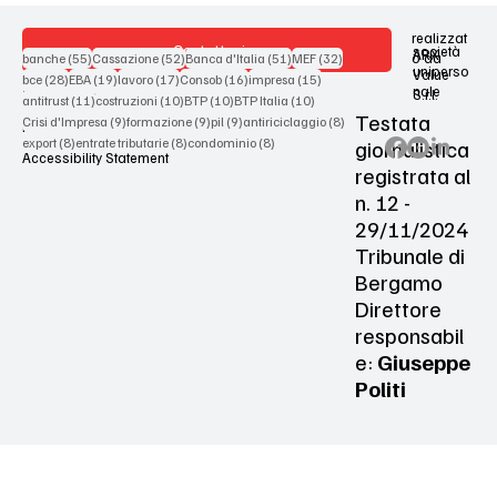
realizzat
Contattaci
società
ARX
55 post
52 post
51 post
32 post
o da
banche
(55)
Cassazione
(52)
Banca d'Italia
(51)
MEF
(32)
uniperso
Value
28 post
19 post
17 post
16 post
15 post
bce
(28)
EBA
(19)
lavoro
(17)
Consob
(16)
impresa
(15)
nale
S.r.l.
Terms & Conditions
11 post
10 post
10 post
10 post
antitrust
(11)
costruzioni
(10)
BTP
(10)
BTP Italia
(10)
Testata
9 post
9 post
9 post
8 post
Crisi d'Impresa
(9)
formazione
(9)
pil
(9)
antiriciclaggio
(8)
Privacy Policy
8 post
8 post
8 post
giornalistica
export
(8)
entrate tributarie
(8)
condominio
(8)
Accessibility Statement
registrata al
n. 12 -
29/11/2024
Tribunale di
Bergamo
Direttore
responsabil
e:
Giuseppe
Politi