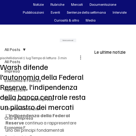
Notizie
Rubriche
Mercati
Documentazione
Pubblicazioni
Eventi
Sentenze della settimana
Interviste
Curiosità & altro
Media
Vai ai contenuti
All Posts
Le ultime notizie
piscitellidaniel
1 lug
Tempo di lettura: 3 min
All Posts
Warsh difende
Impresa
l’autonomia della Federal
Economia e Finanza
Reserve, l’indipendenza
Real Estate
della banca centrale resta
Diritto penale dell'impresa
un pilastro dei mercati
Strumenti finanziari
L'
indipendenza della Federal 
Crisi di impresa
Reserve
 continua a rappresentare 
Economia F
uno dei principi fondamentali 