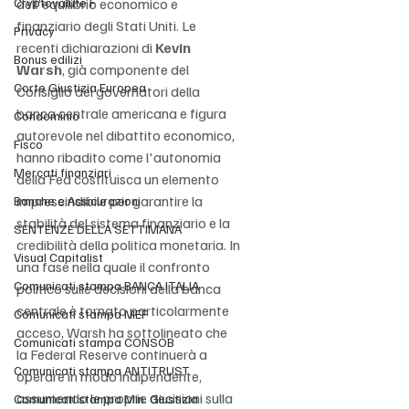
Cryptovalute F
dell'equilibrio economico e 
finanziario degli Stati Uniti. Le 
Privacy
recenti dichiarazioni di 
Kevin 
Bonus edilizi
Warsh
, già componente del 
Corte Giustizia Europea
Consiglio dei governatori della 
banca centrale americana e figura 
Condominio
autorevole nel dibattito economico, 
Fisco
hanno ribadito come l'autonomia 
Mercati finanziari
della Fed costituisca un elemento 
imprescindibile per garantire la 
Banche e Assicurazioni
stabilità del sistema finanziario e la 
SENTENZE DELLA SETTIMANA
credibilità della politica monetaria. In 
Visual Capitalist
una fase nella quale il confronto 
Comunicati stampa BANCA ITALIA
politico sulle decisioni della banca 
centrale è tornato particolarmente 
Comunicati stampa MEF
acceso, Warsh ha sottolineato che 
Comunicati stampa CONSOB
la Federal Reserve continuerà a 
Comunicati stampa ANTITRUST
operare in modo indipendente, 
assumendo le proprie decisioni sulla 
Comunicati stampa Min. Giustizia