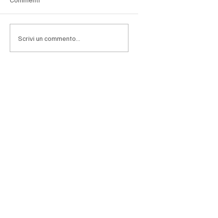
massimi storici, le principali Big Tech si trovano ad
affrontare una fase nella quale l'entusiasmo per
l'intelligenza artificiale lascia progressivamen
Scrivi un commento...