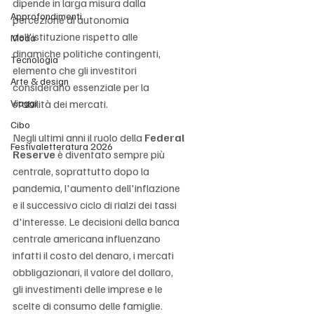
dipende in larga misura dalla 
Approfondimenti
percezione di autonomia 
dell'istituzione rispetto alle 
Moda
dinamiche politiche contingenti, 
Tecnologia
elemento che gli investitori 
Arte & design
considerano essenziale per la 
Viaggi
stabilità dei mercati.
Cibo
Negli ultimi anni il ruolo della 
Federal 
Festivaletteratura 2026
Reserve
 è diventato sempre più 
centrale, soprattutto dopo la 
pandemia, l'aumento dell'inflazione 
e il successivo ciclo di rialzi dei tassi 
d'interesse. Le decisioni della banca 
centrale americana influenzano 
infatti il costo del denaro, i mercati 
obbligazionari, il valore del dollaro, 
gli investimenti delle imprese e le 
scelte di consumo delle famiglie. 