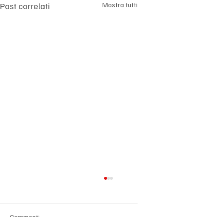
Γ
Post correlati
Mostra tutti
Big Tech sotto pressione: l’intelligenza
artificiale cambia le regole e i mercati
diventano più selettivi
Dopo anni di crescita sostenuta e valutazioni ai
Commenti