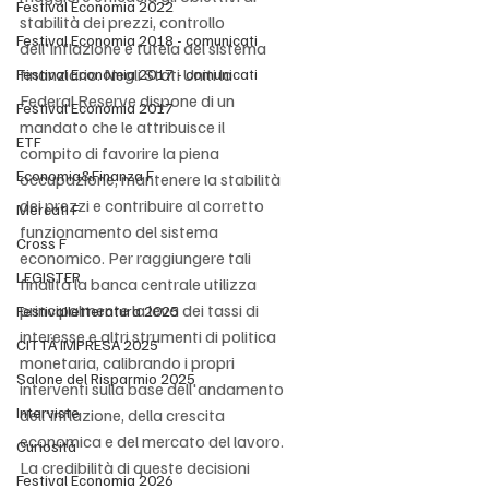
Festival Economia 2022
stabilità dei prezzi, controllo 
Festival Economia 2018 - comunicati
dell'inflazione e tutela del sistema 
finanziario. Negli Stati Uniti la 
Festival Economia 2017 - comunicati
Federal Reserve dispone di un 
Festival Economia 2017
mandato che le attribuisce il 
ETF
compito di favorire la piena 
Economia&Finanza F
occupazione, mantenere la stabilità 
dei prezzi e contribuire al corretto 
Mercati F
funzionamento del sistema 
Cross F
economico. Per raggiungere tali 
LEGISTER
finalità la banca centrale utilizza 
principalmente la leva dei tassi di 
Festivalletteratura 2025
interesse e altri strumenti di politica 
CITTÀ IMPRESA 2025
monetaria, calibrando i propri 
Salone del Risparmio 2025
interventi sulla base dell'andamento 
Interviste
dell'inflazione, della crescita 
economica e del mercato del lavoro. 
Curiosità
La credibilità di queste decisioni 
Festival Economia 2026