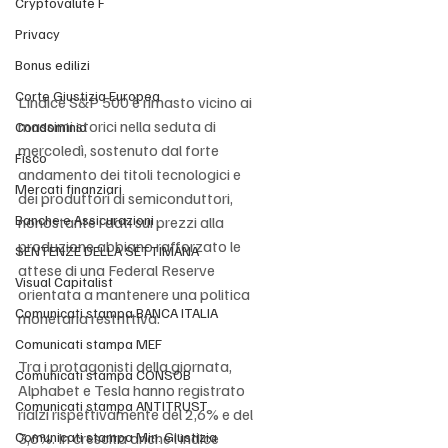
Cryptovalute F
Privacy
Bonus edilizi
Corte Giustizia Europea
L’indice S&P 500 è rimasto vicino ai 
massimi storici nella seduta di 
Condominio
mercoledì, sostenuto dal forte 
Fisco
andamento dei titoli tecnologici e 
Mercati finanziari
dei produttori di semiconduttori, 
Banche e Assicurazioni
nonostante i dati sui prezzi alla 
produzione abbiano rafforzato le 
SENTENZE DELLA SETTIMANA
attese di una Federal Reserve 
Visual Capitalist
orientata a mantenere una politica 
Comunicati stampa BANCA ITALIA
monetaria restrittiva.
Comunicati stampa MEF
Tra i protagonisti della giornata, 
Comunicati stampa CONSOB
Alphabet e Tesla hanno registrato 
Comunicati stampa ANTITRUST
rialzi rispettivamente del 2,6% e del 
Comunicati stampa Min. Giustizia
3,6%. In crescita anche l’indice 