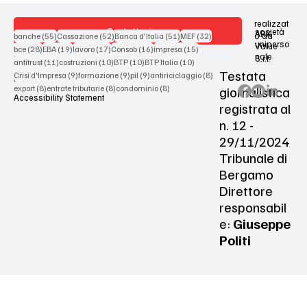
realizzat
Contattaci
società
ARX
55 post
52 post
51 post
32 post
o da
banche
(55)
Cassazione
(52)
Banca d'Italia
(51)
MEF
(32)
uniperso
Value
28 post
19 post
17 post
16 post
15 post
bce
(28)
EBA
(19)
lavoro
(17)
Consob
(16)
impresa
(15)
nale
S.r.l.
Terms & Conditions
11 post
10 post
10 post
10 post
antitrust
(11)
costruzioni
(10)
BTP
(10)
BTP Italia
(10)
Testata
9 post
9 post
9 post
8 post
Crisi d'Impresa
(9)
formazione
(9)
pil
(9)
antiriciclaggio
(8)
Privacy Policy
8 post
8 post
8 post
giornalistica
export
(8)
entrate tributarie
(8)
condominio
(8)
Accessibility Statement
registrata al
n. 12 -
29/11/2024
Tribunale di
Bergamo
Direttore
responsabil
e:
Giuseppe
Politi