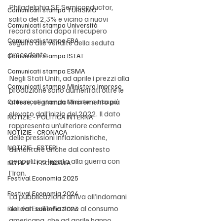
Philadelphia SE Semiconductor, 
Comunicati stampa TURISMO
salito del 2,3% e vicino a nuovi 
Comunicati stampa Università
record storici dopo il recupero 
Comunicati stampa EBA
seguito alle vendite della seduta 
precedente.
Comunicati stampa ISTAT
Comunicati stampa ESMA
Negli Stati Uniti, ad aprile i prezzi alla 
Comunicati stampa Ministero Imprese
produzione sono aumentati oltre le 
attese, segnando l’incremento più 
Comunicati stampa Ministero traspor
elevato dall’inizio del 2022. Il dato 
NOTIZIE - POLITICA INTERNA
rappresenta un’ulteriore conferma 
NOTIZIE - CRONACA
delle pressioni inflazionistiche, 
NOTIZIE - ESTERI
alimentate anche dal contesto 
geopolitico legato alla guerra con 
NOTIZIE - ECONOMIA
l’Iran.
Festival Economia 2025
Festival Economia 2024
La pubblicazione arriva all’indomani 
dei dati sull’inflazione al consumo 
Festival Economia 2023
americana, che ad aprile hanno 