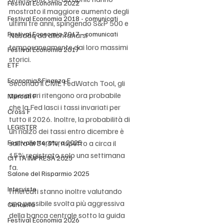
Festival Economia 2022
mostrato il maggiore aumento degli 
Festival Economia 2018 - comunicati
ultimi tre anni, spingendo S&P 500 e 
Festival Economia 2017 - comunicati
Nasdaq ad allontanarsi 
temporaneamente dai loro massimi 
Festival Economia 2017
storici.
ETF
Economia&Finanza F
Secondo il CME FedWatch Tool, gli 
operatori ritengono ora probabile 
Mercati F
che la Fed lasci i tassi invariati per 
Cross F
tutto il 2026. Inoltre, la probabilità di 
LEGISTER
un rialzo dei tassi entro dicembre è 
Festivalletteratura 2025
salita al 34,3%, rispetto a circa il 
15% registrato solo una settimana 
CITTÀ IMPRESA 2025
fa.
Salone del Risparmio 2025
Interviste
I mercati stanno inoltre valutando 
una possibile svolta più aggressiva 
Curiosità
della banca centrale sotto la guida 
Festival Economia 2026