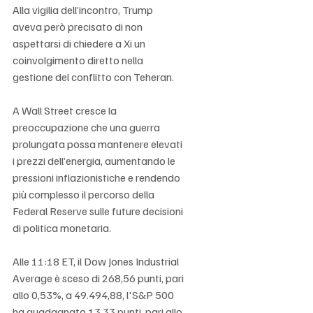
Alla vigilia dell’incontro, Trump 
aveva però precisato di non 
aspettarsi di chiedere a Xi un 
coinvolgimento diretto nella 
gestione del conflitto con Teheran.
A Wall Street cresce la 
preoccupazione che una guerra 
prolungata possa mantenere elevati 
i prezzi dell’energia, aumentando le 
pressioni inflazionistiche e rendendo 
più complesso il percorso della 
Federal Reserve sulle future decisioni 
di politica monetaria.
Alle 11:18 ET, il Dow Jones Industrial 
Average è sceso di 268,56 punti, pari 
allo 0,53%, a 49.494,88, l'S&P 500 
ha guadagnato 13,33 punti, pari allo 