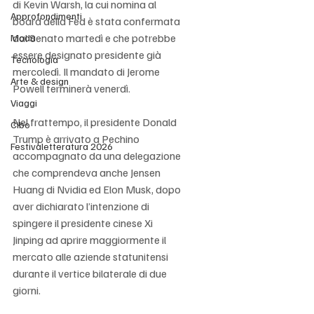
di Kevin Warsh, la cui nomina al 
Approfondimenti
board della Fed è stata confermata 
dal Senato martedì e che potrebbe 
Moda
essere designato presidente già 
Tecnologia
mercoledì. Il mandato di Jerome 
Arte & design
Powell terminerà venerdì.
Viaggi
Nel frattempo, il presidente Donald 
Cibo
Trump è arrivato a Pechino 
Festivaletteratura 2026
accompagnato da una delegazione 
che comprendeva anche Jensen 
Huang di Nvidia ed Elon Musk, dopo 
aver dichiarato l’intenzione di 
spingere il presidente cinese Xi 
Jinping ad aprire maggiormente il 
mercato alle aziende statunitensi 
durante il vertice bilaterale di due 
giorni.