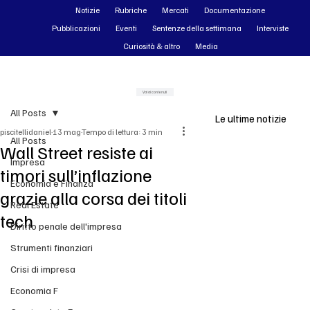
Notizie
Rubriche
Mercati
Documentazione
Pubblicazioni
Eventi
Sentenze della settimana
Interviste
Curiosità & altro
Media
Vai ai contenuti
All Posts
Le ultime notizie
piscitellidaniel
13 mag
Tempo di lettura: 3 min
All Posts
Wall Street resiste ai
Impresa
timori sull’inflazione
Economia e Finanza
grazie alla corsa dei titoli
Real Estate
tech
Diritto penale dell'impresa
Strumenti finanziari
Crisi di impresa
Economia F