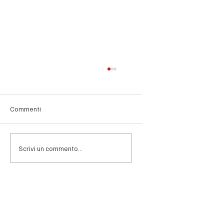
Commenti
Scrivi un commento...
Wall Street chiude in calo dopo la Fed,
pesano i semiconduttori e i dubbi
sull'intelligenza artificiale