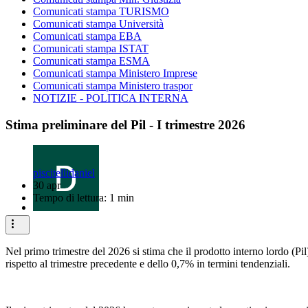
Comunicati stampa TURISMO
Comunicati stampa Università
Comunicati stampa EBA
Comunicati stampa ISTAT
Comunicati stampa ESMA
Comunicati stampa Ministero Imprese
Comunicati stampa Ministero traspor
NOTIZIE - POLITICA INTERNA
Stima preliminare del Pil - I trimestre 2026
piscitellidaniel
30 apr
Tempo di lettura: 1 min
Nel primo trimestre del 2026 si stima che il prodotto interno lordo (Pil
rispetto al trimestre precedente e dello 0,7% in termini tendenziali.