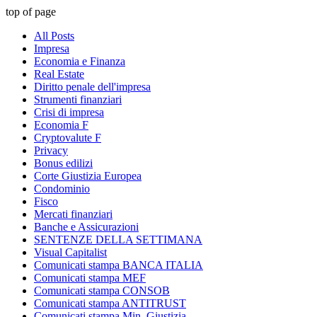
top of page
All Posts
Impresa
Economia e Finanza
Real Estate
Diritto penale dell'impresa
Strumenti finanziari
Crisi di impresa
Economia F
Cryptovalute F
Privacy
Bonus edilizi
Corte Giustizia Europea
Condominio
Fisco
Mercati finanziari
Banche e Assicurazioni
SENTENZE DELLA SETTIMANA
Visual Capitalist
Comunicati stampa BANCA ITALIA
Comunicati stampa MEF
Comunicati stampa CONSOB
Comunicati stampa ANTITRUST
Comunicati stampa Min. Giustizia