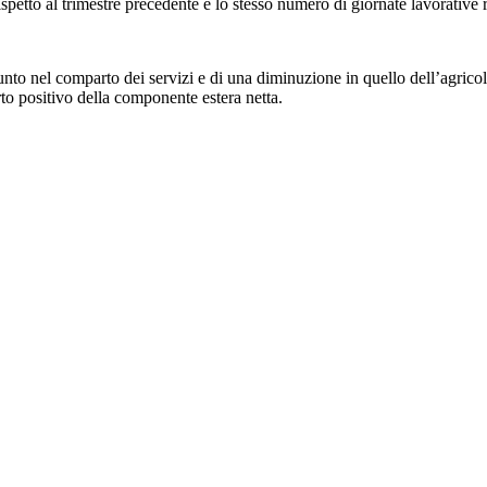
spetto al trimestre precedente e lo stesso numero di giornate lavorative r
nto nel comparto dei servizi e di una diminuzione in quello dell’agricolt
to positivo della componente estera netta.