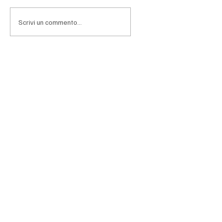
Scrivi un commento...
Fiducia dei consumatori e delle imprese -
Luglio 2026