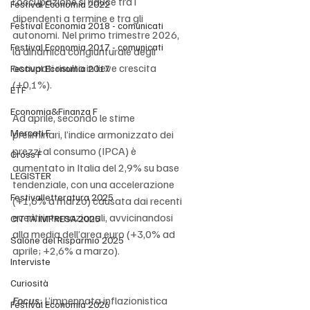
l’occupazione si riduce tra i 
Festival Economia 2022
dipendenti a termine e tra gli 
Festival Economia 2018 - comunicati
autonomi. Nel primo trimestre 2026, 
Festival Economia 2017 - comunicati
la dinamica congiunturale degli 
occupati risulta in lieve crescita 
Festival Economia 2017
(+0,1%).
ETF
Economia&Finanza F
Ad aprile, secondo le stime 
Mercati F
preliminari, l’indice armonizzato dei 
prezzi al consumo (IPCA) è 
Cross F
aumentato in Italia del 2,9% su base 
LEGISTER
tendenziale, con una accelerazione 
Festivalletteratura 2025
(+1,6% a marzo) causata dai recenti 
eventi internazionali, avvicinandosi 
CITTÀ IMPRESA 2025
alla media dell’area euro (+3,0% ad 
Salone del Risparmio 2025
aprile; +2,6% a marzo).
Interviste
Curiosità
Focus
: L’impennata inflazionistica 
Festival Economia 2026