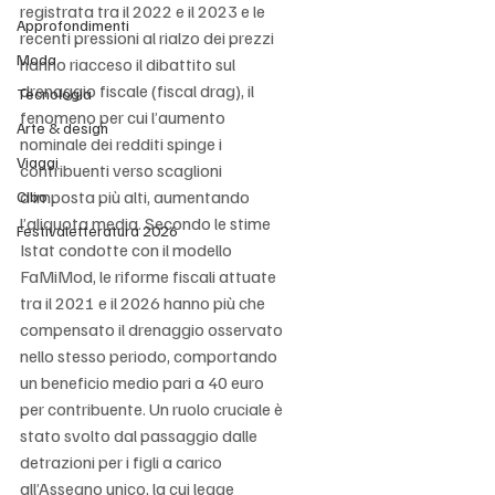
registrata tra il 2022 e il 2023 e le 
Approfondimenti
recenti pressioni al rialzo dei prezzi 
Moda
hanno riacceso il dibattito sul 
drenaggio fiscale (fiscal drag), il 
Tecnologia
fenomeno per cui l’aumento 
Arte & design
nominale dei redditi spinge i 
Viaggi
contribuenti verso scaglioni 
d’imposta più alti, aumentando 
Cibo
l’aliquota media. Secondo le stime 
Festivaletteratura 2026
Istat condotte con il modello 
FaMiMod, le riforme fiscali attuate 
tra il 2021 e il 2026 hanno più che 
compensato il drenaggio osservato 
nello stesso periodo, comportando 
un beneficio medio pari a 40 euro 
per contribuente. Un ruolo cruciale è 
stato svolto dal passaggio dalle 
detrazioni per i figli a carico 
all’Assegno unico, la cui legge 