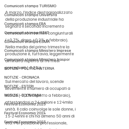
Comunicati stampa TURISMO
A marzo, l’indice destagionalizzato 
Comunicati stampa Università
della produzione industriale ha 
Comunicati stampa EBA
segnato il secondo incremento 
Comunicati stampa ISTAT
consecutivo in termini congiunturali 
(+0,7%, dopo +0,2% a febbraio). 
Comunicati stampa ESMA
Nella media del primo trimestre la 
Comunicati stampa Ministero Imprese
produzione è, tuttavia, leggermente 
Comunicati stampa Ministero traspor
diminuita rispetto ai tre mesi 
precedenti (-0,2%).
NOTIZIE - POLITICA INTERNA
NOTIZIE - CRONACA
Sul mercato del lavoro, scende 
NOTIZIE - ESTERI
lievemente il numero di occupati a 
marzo (-0,1% rispetto a febbraio), 
NOTIZIE - ECONOMIA
attestandosi a 24 milioni e 124mila 
Festival Economia 2025
unità. Il calo coinvolge le sole donne, i 
Festival Economia 2024
15-24enni e chi ha almeno 50 anni di 
Festival Economia 2023
età. Per posizione professionale, 