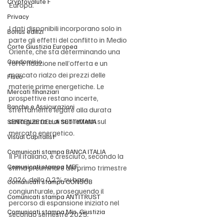
Cryptovalute F
Europa.
Privacy
I dati disponibili incorporano solo in 
Bonus edilizi
parte gli effetti del conflitto in Medio 
Corte Giustizia Europea
Oriente, che sta determinando una 
Condominio
forte riduzione nell’offerta e un 
marcato rialzo dei prezzi delle 
Fisco
materie prime energetiche. Le 
Mercati finanziari
prospettive restano incerte, 
Banche e Assicurazioni
strettamente legate alla durata 
della guerra e ai suoi effetti sul 
SENTENZE DELLA SETTIMANA
mercato energetico.
Visual Capitalist
Comunicati stampa BANCA ITALIA
Il Pil italiano, è cresciuto, secondo la 
Comunicati stampa MEF
stima preliminare del primo trimestre 
2026, dello 0,2% su base 
Comunicati stampa CONSOB
congiunturale, proseguendo il 
Comunicati stampa ANTITRUST
percorso di espansione iniziato nel 
Comunicati stampa Min. Giustizia
secondo semestre 2025.