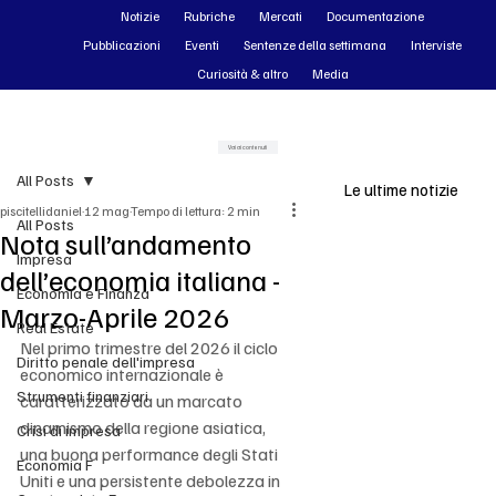
Notizie
Rubriche
Mercati
Documentazione
Pubblicazioni
Eventi
Sentenze della settimana
Interviste
Curiosità & altro
Media
Vai ai contenuti
All Posts
Le ultime notizie
piscitellidaniel
12 mag
Tempo di lettura: 2 min
All Posts
Nota sull’andamento
Impresa
dell’economia italiana -
Economia e Finanza
Marzo-Aprile 2026
Real Estate
Nel primo trimestre del 2026 il ciclo 
Diritto penale dell'impresa
economico internazionale è 
Strumenti finanziari
caratterizzato da un marcato 
dinamismo della regione asiatica, 
Crisi di impresa
una buona performance degli Stati 
Economia F
Uniti e una persistente debolezza in 