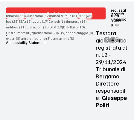
realizzat
Contattaci
società
ARX
55 post
52 post
51 post
32 post
o da
banche
(55)
Cassazione
(52)
Banca d'Italia
(51)
MEF
(32)
uniperso
Value
28 post
19 post
17 post
16 post
15 post
bce
(28)
EBA
(19)
lavoro
(17)
Consob
(16)
impresa
(15)
nale
S.r.l.
Terms & Conditions
11 post
10 post
10 post
10 post
antitrust
(11)
costruzioni
(10)
BTP
(10)
BTP Italia
(10)
Testata
9 post
9 post
9 post
8 post
Crisi d'Impresa
(9)
formazione
(9)
pil
(9)
antiriciclaggio
(8)
Privacy Policy
8 post
8 post
8 post
giornalistica
export
(8)
entrate tributarie
(8)
condominio
(8)
Accessibility Statement
registrata al
n. 12 -
29/11/2024
Tribunale di
Bergamo
Direttore
responsabil
e:
Giuseppe
Politi