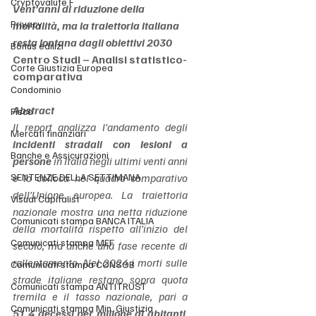
Cryptovalute F
Vent’anni di riduzione della 
Privacy
mortalità, ma la traiettoria italiana 
resta lontana dagli obiettivi 2030
Bonus edilizi
Centro Studi – Analisi statistico-
Corte Giustizia Europea
comparativa
Condominio
Abstract
Fisco
Il report analizza l’andamento degli 
Mercati finanziari
incidenti stradali con lesioni a 
Banche e Assicurazioni
persone
 in Italia negli ultimi venti anni 
SENTENZE DELLA SETTIMANA
e lo colloca nel quadro comparativo 
dell’Unione europea. La traiettoria 
Visual Capitalist
nazionale mostra una netta riduzione 
Comunicati stampa BANCA ITALIA
della mortalità rispetto all’inizio del 
Comunicati stampa MEF
secolo, ma anche una fase recente di 
rallentamento. Nel 2024 i morti sulle 
Comunicati stampa CONSOB
strade italiane restano sopra quota 
Comunicati stampa ANTITRUST
tremila e il tasso nazionale, pari a 
Comunicati stampa Min. Giustizia
51,4 decessi per milione di abitanti
, 