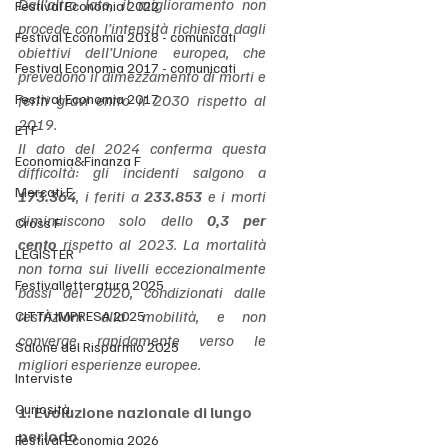
Dall’altro lato, il miglioramento non 
Festival Economia 2022
procede con l’intensità richiesta dagli 
Festival Economia 2018 - comunicati
obiettivi dell’Unione europea, che 
Festival Economia 2017 - comunicati
prevedono il dimezzamento di morti e 
Festival Economia 2017
feriti gravi entro il 2030 rispetto al 
2019.
ETF
Il dato del 2024 conferma questa 
Economia&Finanza F
difficoltà: gli incidenti salgono a 
Mercati F
173.364
, i feriti a 
233.853
 e i morti 
diminuiscono solo dello 
0,3 per 
Cross F
cento
 rispetto al 2023. La mortalità 
LEGISTER
non torna sui livelli eccezionalmente 
Festivalletteratura 2025
bassi del 2020, condizionati dalle 
restrizioni alla mobilità, e non 
CITTÀ IMPRESA 2025
converge rapidamente verso le 
Salone del Risparmio 2025
migliori esperienze europee.
Interviste
Curiosità
1. Evoluzione nazionale di lungo 
periodo
Festival Economia 2026