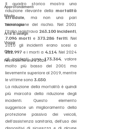
Il quadro storico mostra una 
Approfondimenti
riduzione rilevante della 
mortalità 
Moda
stradale
, ma non una pari 
eliminazione del rischio. Nel 2001 
Tecnologia
l’Italia registrava 
263.100 incidenti
, 
Arte & design
7.096 morti
 e 
373.286 feriti
. Nel 
Viaggi
2010 gli incidenti erano scesi a 
Cibo
212.997
 e i morti a 
4.114
. Nel 2024 
gli incidenti sono 
173.364
, valore 
Festivaletteratura 2026
molto più basso del 2001 ma 
lievemente superiore al 2019, mentre 
le vittime sono 
3.030
.
La riduzione della mortalità è quindi 
più marcata della riduzione degli 
incidenti. Questo elemento 
suggerisce un miglioramento della 
protezione passiva dei veicoli, 
dell’assistenza sanitaria, dell’uso dei 
dispositivi di sicurezza e di alcune 