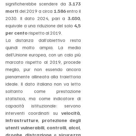
Γ
significherebbe scendere da 
3.173 
morti
 del 2019 a circa 
1.586
 entro il 
2030. Il dato 2024, pari a 
3.030
, 
equivale a una riduzione del solo 
4,5 
per cento
 rispetto al 2019.
La distanza dall’obiettivo resta 
quindi molto ampia. La media 
dell’Unione europea, con un calo più 
marcato rispetto al 2019, procede 
meglio, pur non essendo ancora 
pienamente allineata alla traiettoria 
ideale. Il dato italiano non va letto 
soltanto come prestazione 
statistica, ma come indicatore di 
capacità istituzionale: servono 
interventi coordinati su 
velocità
, 
infrastrutture
, 
protezione degli 
utenti vulnerabili
, 
controlli
, 
alcol
, 
droghe
, 
distrazione
 e 
sicurezza 