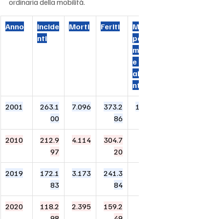
ordinaria della mobilità.
Anno
Incide
Morti
Feriti
Morti 
nti
per 
milion
e di 
abita
nti
2001
263.1
7.096
373.2
124,5
00
86
2010
212.9
4.114
304.7
68,8
97
20
2019
172.1
3.173
241.3
53,1
83
84
2020
118.2
2.395
159.2
40,3
98
49