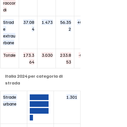
raccor
di
Strad
37.08
1.473
56.35
+0,1%
e 
4
2
extrau
rbane
Totale
173.3
3.030
233.8
-0,3%
64
53
Italia 2024 per categoria di 
strada
Strade 
██████
1.301
urbane
██████
██████
█