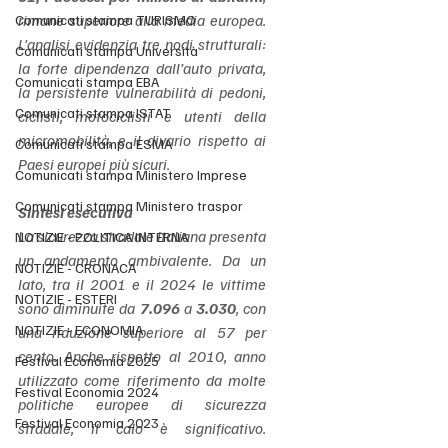
rimane superiore alla media europea. 
Comunicati stampa TURISMO
L’analisi evidenzia tre nodi strutturali: 
Comunicati stampa Università
la forte dipendenza dall’auto privata, 
Comunicati stampa EBA
la persistente vulnerabilità di pedoni, 
Comunicati stampa ISTAT
ciclisti, motociclisti e utenti della 
micromobilità, e il divario rispetto ai 
Comunicati stampa ESMA
Paesi europei più sicuri.
Comunicati stampa Ministero Imprese
Comunicati stampa Ministero traspor
Sintesi esecutiva
La sicurezza stradale italiana presenta 
NOTIZIE - POLITICA INTERNA
un andamento ambivalente. Da un 
NOTIZIE - CRONACA
lato, tra il 2001 e il 2024 le vittime 
NOTIZIE - ESTERI
sono diminuite da 
7.096
 a 
3.030
, con 
NOTIZIE - ECONOMIA
una riduzione superiore al 57 per 
cento. Anche rispetto al 2010, anno 
Festival Economia 2025
utilizzato come riferimento da molte 
Festival Economia 2024
politiche europee di sicurezza 
Festival Economia 2023
stradale, il calo è significativo. 