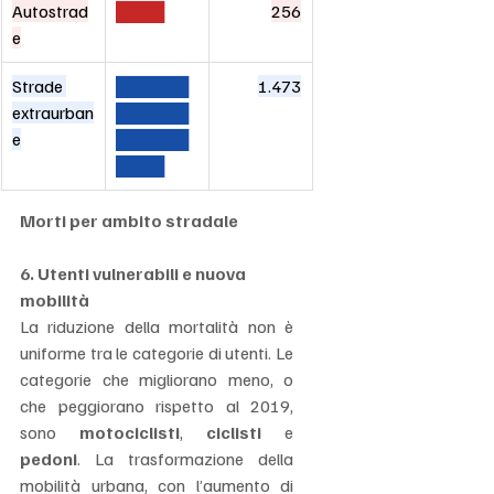
Autostrad
████
256
e
Strade 
██████
1.473
extraurban
██████
e
██████
████
Morti per ambito stradale
6. Utenti vulnerabili e nuova 
mobilità
La riduzione della mortalità non è 
uniforme tra le categorie di utenti. Le 
categorie che migliorano meno, o 
che peggiorano rispetto al 2019, 
sono 
motociclisti
, 
ciclisti
 e 
pedoni
. La trasformazione della 
mobilità urbana, con l’aumento di 