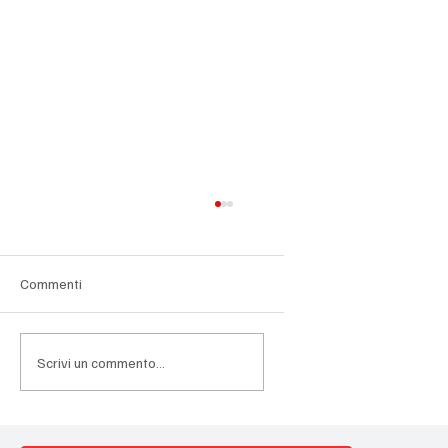
Commenti
Scrivi un commento...
Mps-Banco Bpm, la fusione che può