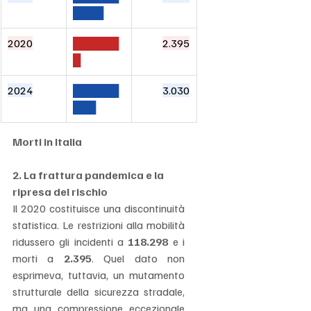
████
2020
██████
2.395
█
2024
██████
3.030
███
Morti in Italia
2. La frattura pandemica e la 
ripresa del rischio
Il 2020 costituisce una discontinuità 
statistica. Le restrizioni alla mobilità 
ridussero gli incidenti a 
118.298
 e i 
morti a 
2.395
. Quel dato non 
esprimeva, tuttavia, un mutamento 
strutturale della sicurezza stradale, 
ma una compressione eccezionale 