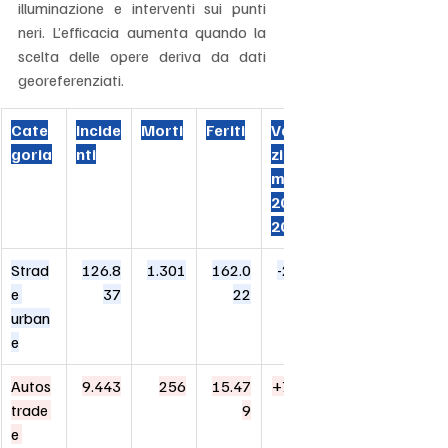
illuminazione e interventi sui punti 
neri. L’efficacia aumenta quando la 
scelta delle opere deriva da dati 
georeferenziati.
Cate
Incide
Morti
Feriti
Varia
goria
nti
zione 
morti 
2024/
2023
Strad
126.8
1.301
162.0
-2,1%
e 
37
22
urban
e
Autos
9.443
256
15.47
+7,1%
trade 
9
e 