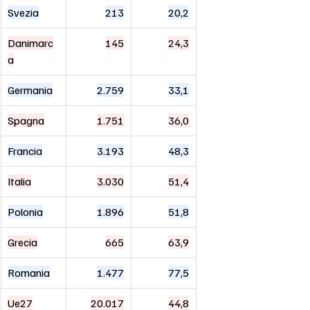
Svezia
213
20,2
Danimarc
145
24,3
a
Germania
2.759
33,1
Spagna
1.751
36,0
Francia
3.193
48,3
Italia
3.030
51,4
Polonia
1.896
51,8
Grecia
665
63,9
Romania
1.477
77,5
Ue27
20.017
44,8