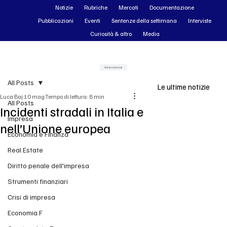
Notizie
Rubriche
Mercati
Documentazione
Pubblicazioni
Eventi
Sentenze della settimana
Interviste
Curiosità & altro
Media
Vai ai contenuti
All Posts
Le ultime notizie
Luca Baj
10 mag
Tempo di lettura: 8 min
All Posts
Incidenti stradali in Italia e
Impresa
nell’Unione europea
Economia e Finanza
Real Estate
Diritto penale dell'impresa
Strumenti finanziari
Crisi di impresa
Economia F