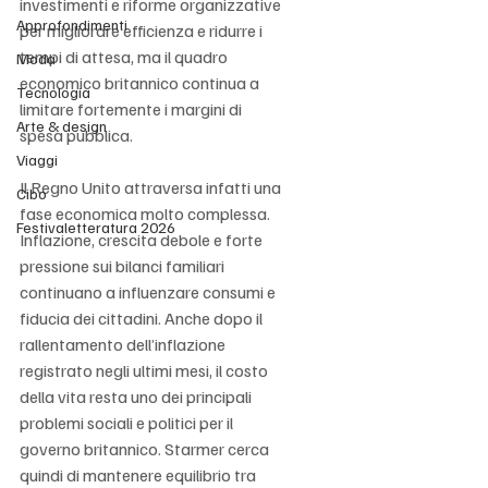
investimenti e riforme organizzative 
Approfondimenti
per migliorare efficienza e ridurre i 
tempi di attesa, ma il quadro 
Moda
economico britannico continua a 
Tecnologia
limitare fortemente i margini di 
Arte & design
spesa pubblica.
Viaggi
Il Regno Unito attraversa infatti una 
Cibo
fase economica molto complessa. 
Festivaletteratura 2026
Inflazione, crescita debole e forte 
pressione sui bilanci familiari 
continuano a influenzare consumi e 
fiducia dei cittadini. Anche dopo il 
rallentamento dell’inflazione 
registrato negli ultimi mesi, il costo 
della vita resta uno dei principali 
problemi sociali e politici per il 
governo britannico. Starmer cerca 
quindi di mantenere equilibrio tra 