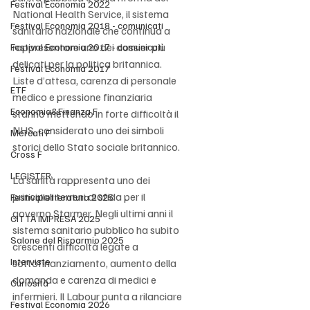
Festival Economia 2022
National Health Service, il sistema 
Festival Economia 2018 - comunicati
sanitario nazionale che continua a 
rappresentare uno dei dossier più 
Festival Economia 2017 - comunicati
delicati per la politica britannica. 
Festival Economia 2017
Liste d’attesa, carenza di personale 
ETF
medico e pressione finanziaria 
Economia&Finanza F
stanno mettendo in forte difficoltà il 
NHS, considerato uno dei simboli 
Mercati F
storici dello Stato sociale britannico.
Cross F
LEGISTER
La sanità rappresenta uno dei 
principali terreni di sfida per il 
Festivalletteratura 2025
governo Starmer. Negli ultimi anni il 
CITTÀ IMPRESA 2025
sistema sanitario pubblico ha subito 
Salone del Risparmio 2025
crescenti difficoltà legate a 
Interviste
sottofinanziamento, aumento della 
domanda e carenza di medici e 
Curiosità
infermieri. Il Labour punta a rilanciare 
Festival Economia 2026