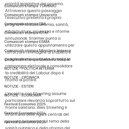
priorità legislative del governo. 
Comunicati stampa TURISMO
Attraverso questo passaggio 
Comunicati stampa Università
l’esecutivo presenta il proprio 
Comunicati stampa EBA
programma su economia, sanità, 
infrastrutture, sicurezza e riforme 
Comunicati stampa ISTAT
istituzionali. Starmer punta a 
Comunicati stampa ESMA
utilizzare questo appuntamento per 
Comunicati stampa Ministero Imprese
rafforzare l’immagine di stabilità e 
pragmatismo costruita durante la 
Comunicati stampa Ministero traspor
campagna elettorale e consolidare 
NOTIZIE - POLITICA INTERNA
la credibilità del Labour dopo il 
NOTIZIE - CRONACA
ritorno al potere.
NOTIZIE - ESTERI
L’incontro con Streeting assume 
NOTIZIE - ECONOMIA
particolare rilevanza soprattutto sul 
Festival Economia 2025
fronte sanitario. Wes Streeting è 
Festival Economia 2024
infatti una delle figure centrali del 
governo britannico sul tema della 
Festival Economia 2023
sanità pubblica e della riforma del 