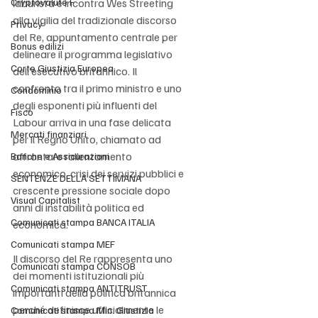
Cryptovalute F
laburista e incontra Wes Streeting 
alla vigilia del tradizionale discorso 
Privacy
del Re, appuntamento centrale per 
Bonus edilizi
delineare il programma legislativo 
Corte Giustizia Europea
dell’esecutivo britannico. Il 
confronto tra il primo ministro e uno 
Condominio
degli esponenti più influenti del 
Fisco
Labour arriva in una fase delicata 
Mercati finanziari
per il Regno Unito, chiamato ad 
affrontare rallentamento 
Banche e Assicurazioni
economico, crisi dei servizi pubblici e 
SENTENZE DELLA SETTIMANA
crescente pressione sociale dopo 
Visual Capitalist
anni di instabilità politica ed 
Comunicati stampa BANCA ITALIA
economica.
Comunicati stampa MEF
Il discorso del Re rappresenta uno 
Comunicati stampa CONSOB
dei momenti istituzionali più 
Comunicati stampa ANTITRUST
importanti della politica britannica 
perché definisce ufficialmente le 
Comunicati stampa Min. Giustizia