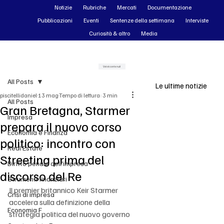
Notizie
Rubriche
Mercati
Documentazione
Pubblicazioni
Eventi
Sentenze della settimana
Interviste
Curiosità & altro
Media
Vai ai contenuti
All Posts
Le ultime notizie
piscitellidaniel
13 mag
Tempo di lettura: 3 min
All Posts
Gran Bretagna, Starmer
Impresa
prepara il nuovo corso
Economia e Finanza
politico: incontro con
Real Estate
Streeting prima del
Diritto penale dell'impresa
discorso del Re
Strumenti finanziari
Il premier britannico Keir Starmer 
Crisi di impresa
accelera sulla definizione della 
Economia F
strategia politica del nuovo governo 