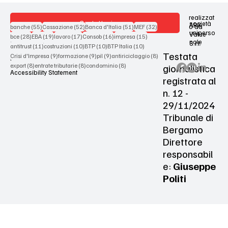
realizzat
Contattaci
società
ARX
55 post
52 post
51 post
32 post
o da
banche
(55)
Cassazione
(52)
Banca d'Italia
(51)
MEF
(32)
uniperso
Value
28 post
19 post
17 post
16 post
15 post
bce
(28)
EBA
(19)
lavoro
(17)
Consob
(16)
impresa
(15)
nale
S.r.l.
Terms & Conditions
11 post
10 post
10 post
10 post
antitrust
(11)
costruzioni
(10)
BTP
(10)
BTP Italia
(10)
Testata
9 post
9 post
9 post
8 post
Crisi d'Impresa
(9)
formazione
(9)
pil
(9)
antiriciclaggio
(8)
Privacy Policy
8 post
8 post
8 post
giornalistica
export
(8)
entrate tributarie
(8)
condominio
(8)
Accessibility Statement
registrata al
n. 12 -
29/11/2024
Tribunale di
Bergamo
Direttore
responsabil
e:
Giuseppe
Politi