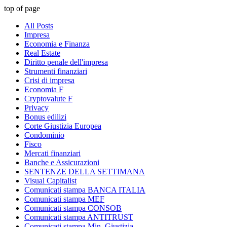
top of page
All Posts
Impresa
Economia e Finanza
Real Estate
Diritto penale dell'impresa
Strumenti finanziari
Crisi di impresa
Economia F
Cryptovalute F
Privacy
Bonus edilizi
Corte Giustizia Europea
Condominio
Fisco
Mercati finanziari
Banche e Assicurazioni
SENTENZE DELLA SETTIMANA
Visual Capitalist
Comunicati stampa BANCA ITALIA
Comunicati stampa MEF
Comunicati stampa CONSOB
Comunicati stampa ANTITRUST
Comunicati stampa Min. Giustizia