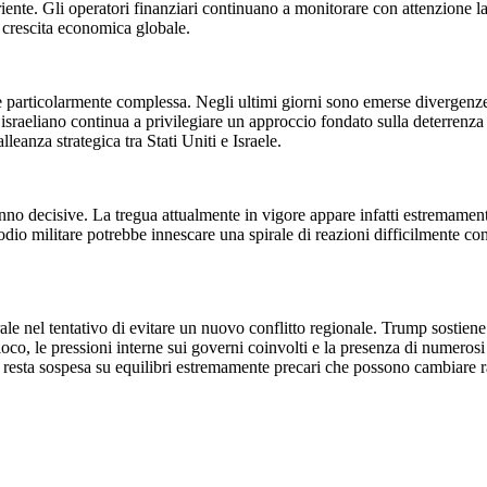
Oriente. Gli operatori finanziari continuano a monitorare con attenzione
la crescita economica globale.
particolarmente complessa. Negli ultimi giorni sono emerse divergenze s
rno israeliano continua a privilegiare un approccio fondato sulla deterren
lleanza strategica tra Stati Uniti e Israele.
nno decisive. La tregua attualmente in vigore appare infatti estremamente
dio militare potrebbe innescare una spirale di reazioni difficilmente co
rale nel tentativo di evitare un nuovo conflitto regionale. Trump sostie
ioco, le pressioni interne sui governi coinvolti e la presenza di numeros
ma resta sospesa su equilibri estremamente precari che possono cambiare 