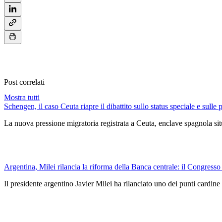
Post correlati
Mostra tutti
Schengen, il caso Ceuta riapre il dibattito sullo status speciale e sulle 
La nuova pressione migratoria registrata a Ceuta, enclave spagnola situ
Argentina, Milei rilancia la riforma della Banca centrale: il Congresso
Il presidente argentino Javier Milei ha rilanciato uno dei punti car