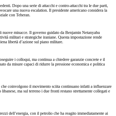
edenti. Dopo una serie di attacchi e contro-attacchi tra le due parti,
rovocare una nuova escalation. Il presidente americano considera la
oziale con Teheran.
aso di nuove minacce. Il governo guidato da Benjamin Netanyahu
tività militari e strategiche iraniane. Questa impostazione rende
ena libertà d’azione sul piano militare.
roseguire i colloqui, ma continua a chiedere garanzie concrete e il
nato da misure capaci di ridurre la pressione economica e politica
ari che coinvolgono il movimento sciita continuano infatti a influenzare
 libanese, ma sul terreno i due fronti restano strettamente collegati e
rezzi dell’energia, con il petrolio che ha reagito immediatamente ai