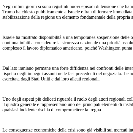
Negli ultimi giorni si sono registrati nuovi episodi di tensione che han
Trump ha chiesto pubblicamente a Israele e Iran di fermare immediatame
stabilizzazione della regione un elemento fondamentale della propria s
Israele ha mostrato disponibilità a una temporanea sospensione delle o
continua infatti a considerare la sicurezza nazionale una priorità assol
complesso il lavoro diplomatico americano, poiché Washington punta a u
Dal lato iraniano permane una forte diffidenza nei confronti delle inten
rispetto degli impegni assunti nelle fasi precedenti del negoziato. Le
esercitata dagli Stati Uniti e dai loro alleati regionali.
Uno degli aspetti più delicati riguarda il ruolo degli attori regionali c
il quadro generale e rappresentano uno dei principali elementi di instabi
qualsiasi incidente rischia di compromettere la tregua.
Le conseguenze economiche della crisi sono già visibili sui mercati int