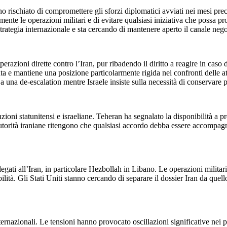
no rischiato di compromettere gli sforzi diplomatici avviati nei mesi prec
nte le operazioni militari e di evitare qualsiasi iniziativa che possa p
trategia internazionale e sta cercando di mantenere aperto il canale neg
perazioni dirette contro l’Iran, pur ribadendo il diritto a reagire in c
uta e mantiene una posizione particolarmente rigida nei confronti delle at
na de-escalation mentre Israele insiste sulla necessità di conservare pi
zioni statunitensi e israeliane. Teheran ha segnalato la disponibilità a p
 autorità iraniane ritengono che qualsiasi accordo debba essere accompag
ollegati all’Iran, in particolare Hezbollah in Libano. Le operazioni milit
lità. Gli Stati Uniti stanno cercando di separare il dossier Iran da quello
ernazionali. Le tensioni hanno provocato oscillazioni significative nei p