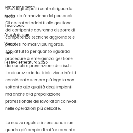
Approfondimenti
Uno degli aspetti centrali riguarda 
inoltre la formazione del personale. 
Moda
Gli operatori addetti alla gestione 
Tecnologia
dei carriponte dovranno disporre di 
Arte & design
competenze tecniche aggiornate e 
Viaggi
percorsi formativi più rigorosi, 
soprattutto per quanto riguarda 
Cibo
procedure di emergenza, gestione 
Festivaletteratura 2026
dei carichi e prevenzione dei rischi. 
La sicurezza industriale viene infatti 
considerata sempre più legata non 
soltanto alla qualità degli impianti, 
ma anche alla preparazione 
professionale dei lavoratori coinvolti 
nelle operazioni più delicate.
Le nuove regole si inseriscono in un 
quadro più ampio di rafforzamento 