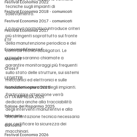
Festival Economia 2022
tecniche sugli impianti di 
Festival Economia 2018 - comunicati
sollevamento.
Festival Economia 2017 - comunicati
La nuova normativa introduce criteri 
Festival Economia 2017
più stringenti soprattutto sul fronte 
ETF
della manutenzione periodica e dei 
Economia&Finanza F
controlli tecnici obbligatori. Le 
aziende saranno chiamate a 
Mercati F
garantire monitoraggi più frequenti 
Cross F
sullo stato delle strutture, sui sistemi 
LEGISTER
meccanici ed elettronici e sulle 
condizioni operative degli impianti. 
Festivalletteratura 2025
Particolare attenzione verrà 
CITTÀ IMPRESA 2025
dedicata anche alla tracciabilità 
Salone del Risparmio 2025
degli interventi manutentivi e alla 
Interviste
documentazione tecnica necessaria 
per certificare la sicurezza dei 
Curiosità
macchinari.
Festival Economia 2026