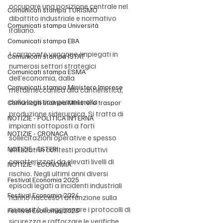
occupare una posizione centrale nel 
Comunicati stampa TURISMO
dibattito industriale e normativo 
Comunicati stampa Università
italiano.
Comunicati stampa EBA
I carriponte vengono impiegati in 
Comunicati stampa ISTAT
numerosi settori strategici 
Comunicati stampa ESMA
dell’economia, dalla 
Comunicati stampa Ministero Imprese
metalmeccanica alla cantieristica, 
dalla logistica pesante alla 
Comunicati stampa Ministero traspor
produzione siderurgica. Si tratta di 
NOTIZIE - POLITICA INTERNA
impianti sottoposti a forti 
NOTIZIE - CRONACA
sollecitazioni operative e spesso 
NOTIZIE - ESTERI
utilizzati in contesti produttivi 
caratterizzati da elevati livelli di 
NOTIZIE - ECONOMIA
rischio. Negli ultimi anni diversi 
Festival Economia 2025
episodi legati a incidenti industriali 
Festival Economia 2024
hanno riacceso l’attenzione sulla 
necessità di aggiornare i protocolli di 
Festival Economia 2023
sicurezza e rafforzare le verifiche 