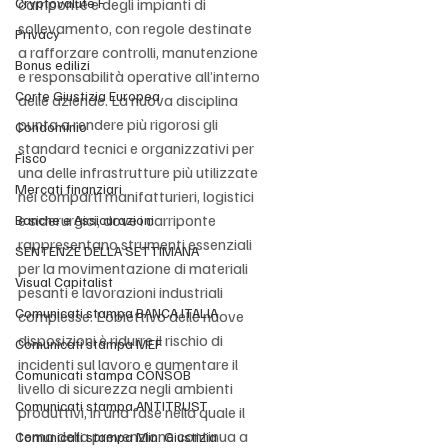
Cryptovalute F
carriponte e degli impianti di 
sollevamento, con regole destinate 
Privacy
a rafforzare controlli, manutenzione 
Bonus edilizi
e responsabilità operative all’interno 
Corte Giustizia Europea
delle aziende. La nuova disciplina 
punta a rendere più rigorosi gli 
Condominio
standard tecnici e organizzativi per 
Fisco
una delle infrastrutture più utilizzate 
Mercati finanziari
nei comparti manifatturieri, logistici 
e siderurgici, dove i carriponte 
Banche e Assicurazioni
rappresentano strumenti essenziali 
SENTENZE DELLA SETTIMANA
per la movimentazione di materiali 
Visual Capitalist
pesanti e lavorazioni industriali 
Comunicati stampa BANCA ITALIA
complesse. L’obiettivo delle nuove 
disposizioni è ridurre il rischio di 
Comunicati stampa MEF
incidenti sul lavoro e aumentare il 
Comunicati stampa CONSOB
livello di sicurezza negli ambienti 
Comunicati stampa ANTITRUST
produttivi, in una fase nella quale il 
tema della prevenzione continua a 
Comunicati stampa Min. Giustizia