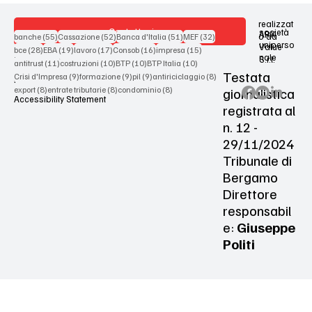
realizzat
Contattaci
società
ARX
55 post
52 post
51 post
32 post
o da
banche
(55)
Cassazione
(52)
Banca d'Italia
(51)
MEF
(32)
uniperso
Value
28 post
19 post
17 post
16 post
15 post
bce
(28)
EBA
(19)
lavoro
(17)
Consob
(16)
impresa
(15)
nale
S.r.l.
Terms & Conditions
11 post
10 post
10 post
10 post
antitrust
(11)
costruzioni
(10)
BTP
(10)
BTP Italia
(10)
Testata
9 post
9 post
9 post
8 post
Crisi d'Impresa
(9)
formazione
(9)
pil
(9)
antiriciclaggio
(8)
Privacy Policy
8 post
8 post
8 post
giornalistica
export
(8)
entrate tributarie
(8)
condominio
(8)
Accessibility Statement
registrata al
n. 12 -
29/11/2024
Tribunale di
Bergamo
Direttore
responsabil
e:
Giuseppe
Politi