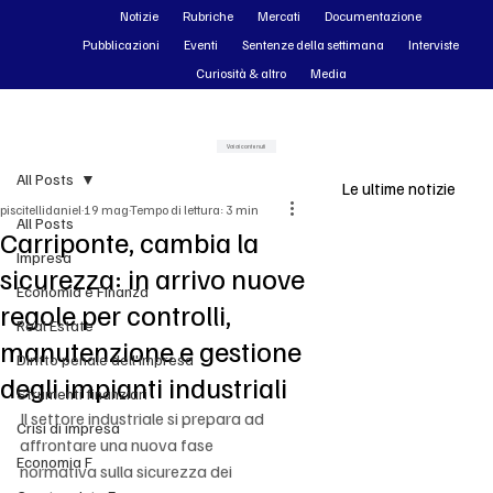
Notizie
Rubriche
Mercati
Documentazione
Pubblicazioni
Eventi
Sentenze della settimana
Interviste
Curiosità & altro
Media
Vai ai contenuti
All Posts
Le ultime notizie
piscitellidaniel
19 mag
Tempo di lettura: 3 min
All Posts
Carriponte, cambia la
Impresa
sicurezza: in arrivo nuove
Economia e Finanza
regole per controlli,
Real Estate
manutenzione e gestione
Diritto penale dell'impresa
degli impianti industriali
Strumenti finanziari
Il settore industriale si prepara ad 
Crisi di impresa
affrontare una nuova fase 
Economia F
normativa sulla sicurezza dei 