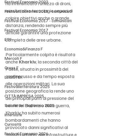
Festival Economia 2022
ha intensificato l’utilizzo di droni, 
missili e altre tecnologie capaci di 
Festival Economia 2018 - comunicati
colpire obiettivi anche a grande 
Festival Economia 2017 - comunicati
distanza, rendendo sempre più 
Festival Economia 2017
difficile garantire una protezione 
ETF
completa delle aree urbane.
Economia&Finanza F
Particolarmente colpita è risultata 
Mercati F
anche 
Kharkiv
, la seconda città del 
Cross F
Paese, situata in prossimità del 
confine russo e da tempo esposta 
LEGISTER
alle operazioni militari. La sua 
Festivalletteratura 2025
posizione geografica la rende uno 
CITTÀ IMPRESA 2025
dei principali punti di pressione del 
conflitto. Dall’inizio della guerra, 
Salone del Risparmio 2025
Kharkiv ha subito numerosi 
Interviste
bombardamenti che hanno 
Curiosità
provocato danni significativi al 
Festival Economia 2026
tessuto urbano, alle infrastrutture e 