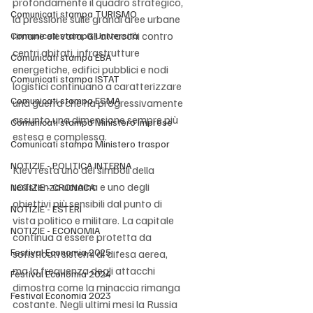
profondamente il quadro strategico, 
Comunicati stampa TURISMO
la pressione sulle grandi aree urbane 
rimane elevata. Gli attacchi contro 
Comunicati stampa Università
centri abitati, infrastrutture 
Comunicati stampa EBA
energetiche, edifici pubblici e nodi 
Comunicati stampa ISTAT
logistici continuano a caratterizzare 
Comunicati stampa ESMA
una guerra che ha progressivamente 
assunto una dimensione sempre più 
Comunicati stampa Ministero Imprese
estesa e complessa.
Comunicati stampa Ministero traspor
NOTIZIE - POLITICA INTERNA
Kiev resta uno dei simboli della 
resistenza ucraina e uno degli 
NOTIZIE - CRONACA
obiettivi più sensibili dal punto di 
NOTIZIE - ESTERI
vista politico e militare. La capitale 
NOTIZIE - ECONOMIA
continua a essere protetta da 
Festival Economia 2025
sofisticati sistemi di difesa aerea, 
ma la frequenza degli attacchi 
Festival Economia 2024
dimostra come la minaccia rimanga 
Festival Economia 2023
costante. Negli ultimi mesi la Russia 