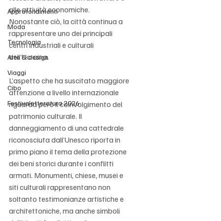
alle attività economiche. 
Approfondimenti
Nonostante ciò, la città continua a 
Moda
rappresentare uno dei principali 
Tecnologia
centri industriali e culturali 
dell’Ucraina.
Arte & design
Viaggi
L’aspetto che ha suscitato maggiore 
Cibo
attenzione a livello internazionale 
Festivaletteratura 2026
riguarda però il coinvolgimento del 
patrimonio culturale. Il 
danneggiamento di una cattedrale 
riconosciuta dall’Unesco riporta in 
primo piano il tema della protezione 
dei beni storici durante i conflitti 
armati. Monumenti, chiese, musei e 
siti culturali rappresentano non 
soltanto testimonianze artistiche e 
architettoniche, ma anche simboli 