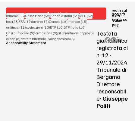
realizzat
Contattaci
società
ARX
55 post
52 post
51 post
32 post
o da
banche
(55)
Cassazione
(52)
Banca d'Italia
(51)
MEF
(32)
uniperso
Value
28 post
19 post
17 post
16 post
15 post
bce
(28)
EBA
(19)
lavoro
(17)
Consob
(16)
impresa
(15)
nale
S.r.l.
Terms & Conditions
11 post
10 post
10 post
10 post
antitrust
(11)
costruzioni
(10)
BTP
(10)
BTP Italia
(10)
Testata
9 post
9 post
9 post
8 post
Crisi d'Impresa
(9)
formazione
(9)
pil
(9)
antiriciclaggio
(8)
Privacy Policy
8 post
8 post
8 post
giornalistica
export
(8)
entrate tributarie
(8)
condominio
(8)
Accessibility Statement
registrata al
n. 12 -
29/11/2024
Tribunale di
Bergamo
Direttore
responsabil
e:
Giuseppe
Politi