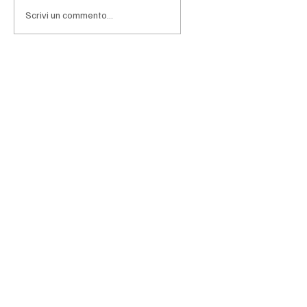
profonda riforma della Banca centrale della
Scrivi un commento...
Repubblica Argentina (