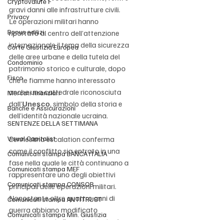
Cryptovalute F
gravi danni alle infrastrutture civili. 
Privacy
Le operazioni militari hanno 
Bonus edilizi
riportato al centro dell’attenzione 
internazionale il tema della sicurezza 
Corte Giustizia Europea
delle aree urbane e della tutela del 
Condominio
patrimonio storico e culturale, dopo 
Fisco
che le fiamme hanno interessato 
anche una cattedrale riconosciuta 
Mercati finanziari
dall’
Unesco
, simbolo della storia e 
Banche e Assicurazioni
dell’identità nazionale ucraina.
SENTENZE DELLA SETTIMANA
Visual Capitalist
L’ennesima escalation conferma 
come il conflitto sia entrato in una 
Comunicati stampa BANCA ITALIA
fase nella quale le città continuano a 
Comunicati stampa MEF
rappresentare uno degli obiettivi 
Comunicati stampa CONSOB
principali delle operazioni militari. 
Nonostante oltre quattro anni di 
Comunicati stampa ANTITRUST
guerra abbiano modificato 
Comunicati stampa Min. Giustizia