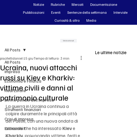
Notizie
Rubriche
Mercati
Documentazione
Pubblicazioni
Eventi
Sentenze della settimana
Interviste
Curiosità & altro
Media
Vai ai contenuti
All Posts
Le ultime notizie
piscitellidaniel
15 giu
Tempo di lettura: 3 min
All Posts
Ucraina, nuovi attacchi
Impresa
russi su Kiev e Kharkiv:
Economia e Finanza
vittime civili e danni al
Real Estate
patrimonio culturale
Diritto penale dell'impresa
La guerra in Ucraina continua a 
Strumenti finanziari
colpire duramente le principali città 
Crisi di impresa
del Paese, con una nuova ondata di 
attacchi che ha interessato 
Kiev
 e 
Economia F
Kharkiv
, provocando vittime, feriti e 