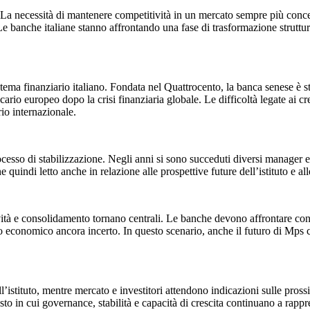
 La necessità di mantenere competitività in un mercato sempre più concen
 Le banche italiane stanno affrontando una fase di trasformazione struttur
ema finanziario italiano. Fondata nel Quattrocento, la banca senese è sto
ario europeo dopo la crisi finanziaria globale. Le difficoltà legate ai cr
rio internazionale.
cesso di stabilizzazione. Negli anni si sono succeduti diversi manager e s
indi letto anche in relazione alle prospettive future dell’istituto e alle
vità e consolidamento tornano centrali. Le banche devono affrontare con
o economico ancora incerto. In questo scenario, anche il futuro di Mps co
l’istituto, mentre mercato e investitori attendono indicazioni sulle pross
esto in cui governance, stabilità e capacità di crescita continuano a rapp