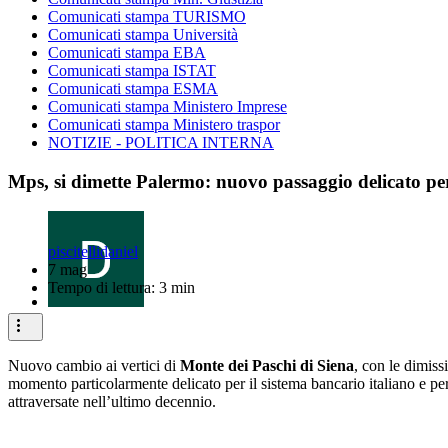
Comunicati stampa TURISMO
Comunicati stampa Università
Comunicati stampa EBA
Comunicati stampa ISTAT
Comunicati stampa ESMA
Comunicati stampa Ministero Imprese
Comunicati stampa Ministero traspor
NOTIZIE - POLITICA INTERNA
Mps, si dimette Palermo: nuovo passaggio delicato pe
piscitellidaniel
7 mag
Tempo di lettura: 3 min
Nuovo cambio ai vertici di
Monte dei Paschi di Siena
, con le dimiss
momento particolarmente delicato per il sistema bancario italiano e pe
attraversate nell’ultimo decennio.