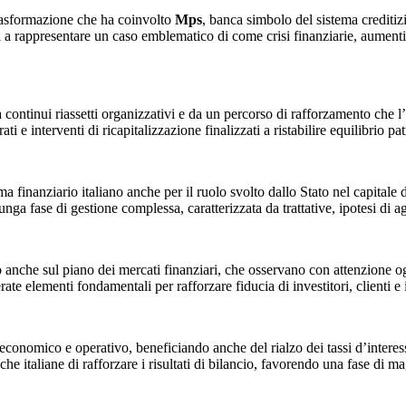
 trasformazione che ha coinvolto
Mps
, banca simbolo del sistema creditiz
ti a rappresentare un caso emblematico di come crisi finanziarie, aumenti
a continui riassetti organizzativi e da un percorso di rafforzamento che l
rati e interventi di ricapitalizzazione finalizzati a ristabilire equilibrio 
 finanziario italiano anche per il ruolo svolto dallo Stato nel capitale de
nga fase di gestione complessa, caratterizzata da trattative, ipotesi di ag
vo anche sul piano dei mercati finanziari, che osservano con attenzione
te elementi fondamentali per rafforzare fiducia di investitori, clienti e i
conomico e operativo, beneficiando anche del rialzo dei tassi d’interess
italiane di rafforzare i risultati di bilancio, favorendo una fase di mag