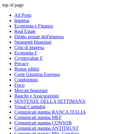
top of page
All Posts
Impresa
Economia e Finanza
Real Estate
Diritto penale dell'impresa
Strumenti finanziari
Crisi di impresa
Economia F
Cryptovalute F
Privacy
Bonus edilizi
Corte Giustizia Europea
Condominio
Fisco
Mercati finanziari
Banche e Assicurazioni
SENTENZE DELLA SETTIMANA
Visual Capitalist
Comunicati stampa BANCA ITALIA
Comunicati stampa MEF
Comunicati stampa CONSOB
Comunicati stampa ANTITRUST
Comunicati stampa Min. Giustizia