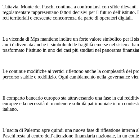
Tuttavia, Monte dei Paschi continua a confrontarsi con sfide rilevanti.
regolamentare rappresentano fattori decisivi per il futuro dell’istituto.
reti territoriali e crescente concorrenza da parte di operatori digitali.
La vicenda di Mps mantiene inoltre un forte valore simbolico per il sist
anni è diventata anche il simbolo delle fragilità emerse nel sistema banc
trasformato l’istituto in uno dei casi più studiati nel panorama finanzia
Le continue modifiche ai vertici riflettono anche la complessità del pro
percorso stabile e redditizio. Ogni cambiamento nella governance viene qu
Il comparto bancario europeo sta attraversando una fase in cui redditi
europee e la necessità di mantenere solidità patrimoniale in un contest
italiano.
L’uscita di Palermo apre quindi una nuova fase di riflessione interna al
Paschi resta al centro dell’attenzione finanziaria nazionale, in un cont