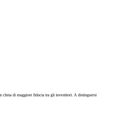
Γ
Γ
lima di maggiore fiducia tra gli investitori. A distinguersi