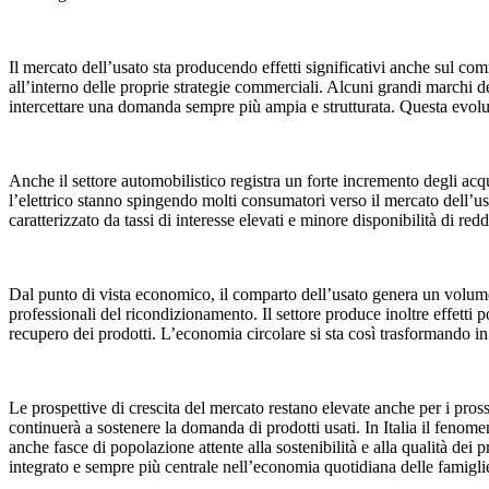
Il mercato dell’usato sta producendo effetti significativi anche sul co
all’interno delle proprie strategie commerciali. Alcuni grandi marchi d
intercettare una domanda sempre più ampia e strutturata. Questa evo
Anche il settore automobilistico registra un forte incremento degli acqu
l’elettrico stanno spingendo molti consumatori verso il mercato dell’
caratterizzato da tassi di interesse elevati e minore disponibilità di redd
Dal punto di vista economico, il comparto dell’usato genera un volume d
professionali del ricondizionamento. Il settore produce inoltre effetti po
recupero dei prodotti. L’economia circolare si sta così trasformando 
Le prospettive di crescita del mercato restano elevate anche per i pros
continuerà a sostenere la domanda di prodotti usati. In Italia il fenom
anche fasce di popolazione attente alla sostenibilità e alla qualità de
integrato e sempre più centrale nell’economia quotidiana delle famiglie