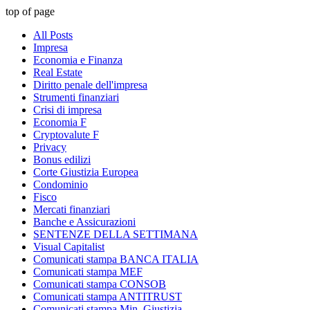
top of page
All Posts
Impresa
Economia e Finanza
Real Estate
Diritto penale dell'impresa
Strumenti finanziari
Crisi di impresa
Economia F
Cryptovalute F
Privacy
Bonus edilizi
Corte Giustizia Europea
Condominio
Fisco
Mercati finanziari
Banche e Assicurazioni
SENTENZE DELLA SETTIMANA
Visual Capitalist
Comunicati stampa BANCA ITALIA
Comunicati stampa MEF
Comunicati stampa CONSOB
Comunicati stampa ANTITRUST
Comunicati stampa Min. Giustizia