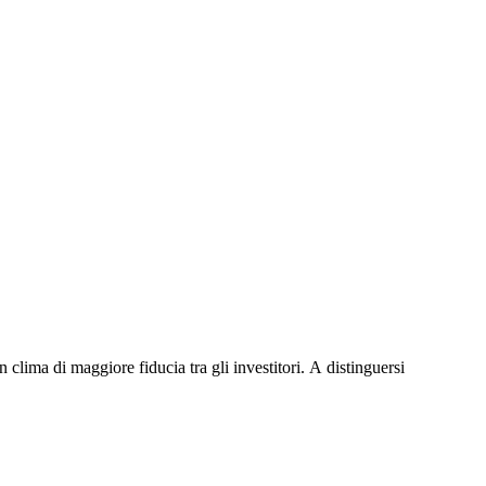
Γ
Γ
lima di maggiore fiducia tra gli investitori. A distinguersi