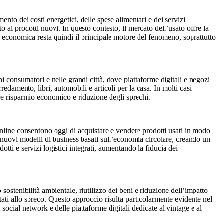
mento dei costi energetici, delle spese alimentari e dei servizi
o ai prodotti nuovi. In questo contesto, il mercato dell’usato offre la
a economica resta quindi il principale motore del fenomeno, soprattutto
 consumatori e nelle grandi città, dove piattaforme digitali e negozi
edamento, libri, automobili e articoli per la casa. In molti casi
re risparmio economico e riduzione degli sprechi.
 online consentono oggi di acquistare e vendere prodotti usati in modo
 nuovi modelli di business basati sull’economia circolare, creando un
tti e servizi logistici integrati, aumentando la fiducia dei
ostenibilità ambientale, riutilizzo dei beni e riduzione dell’impatto
ti allo spreco. Questo approccio risulta particolarmente evidente nel
ocial network e delle piattaforme digitali dedicate al vintage e al