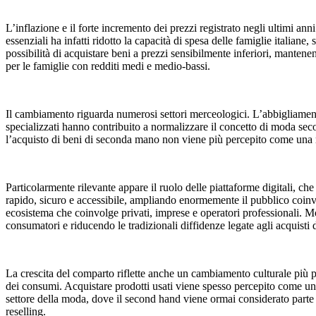
L’inflazione e il forte incremento dei prezzi registrato negli ultimi ann
essenziali ha infatti ridotto la capacità di spesa delle famiglie italian
possibilità di acquistare beni a prezzi sensibilmente inferiori, mante
per le famiglie con redditi medi e medio-bassi.
Il cambiamento riguarda numerosi settori merceologici. L’abbigliamento
specializzati hanno contribuito a normalizzare il concetto di moda secon
l’acquisto di beni di seconda mano non viene più percepito come una r
Particolarmente rilevante appare il ruolo delle piattaforme digitali, c
rapido, sicuro e accessibile, ampliando enormemente il pubblico coinvo
ecosistema che coinvolge privati, imprese e operatori professionali. Mol
consumatori e riducendo le tradizionali diffidenze legate agli acquisti
La crescita del comparto riflette anche un cambiamento culturale più p
dei consumi. Acquistare prodotti usati viene spesso percepito come una
settore della moda, dove il second hand viene ormai considerato parte i
reselling.