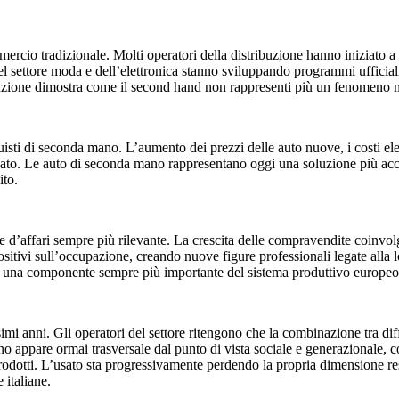
mmercio tradizionale. Molti operatori della distribuzione hanno iniziato 
el settore moda e dell’elettronica stanno sviluppando programmi ufficiali 
luzione dimostra come il second hand non rappresenti più un fenomeno
isti di seconda mano. L’aumento dei prezzi delle auto nuove, i costi elev
usato. Le auto di seconda mano rappresentano oggi una soluzione più acc
ito.
’affari sempre più rilevante. La crescita delle compravendite coinvolge 
sitivi sull’occupazione, creando nuove figure professionali legate alla log
in una componente sempre più importante del sistema produttivo europeo
simi anni. Gli operatori del settore ritengono che la combinazione tra di
eno appare ormai trasversale dal punto di vista sociale e generazionale,
i prodotti. L’usato sta progressivamente perdendo la propria dimensione 
 italiane.