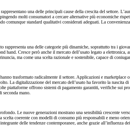
i rappresentano una delle principali cause della crescita del settore. L’au
e, spingendo molti consumatori a cercare alternative più economiche rispett
nendo comunque standard qualitativi considerati adeguati. La convenienz
 rappresenta una delle categorie più dinamiche, soprattutto tra i giovani
d hand. Cresce però anche il mercato dell’usato legato a elettronica, arr
inuncia, ma come una scelta razionale e sostenibile, capace di coniuga
he hanno trasformato radicalmente il settore. Applicazioni e marketplace
lto. La digitalizzazione del mercato dell’usato ha favorito la nascita di
te piattaforme offrono sistemi di pagamento garantiti, verifiche sui prodo
 di seconda mano.
rofondo. Le nuove generazioni mostrano una sensibilità crescente verso s
 scelta coerente con modelli di consumo più responsabili e meno orienta
ntegrante delle tendenze contemporanee, anche grazie all’influenza dei s