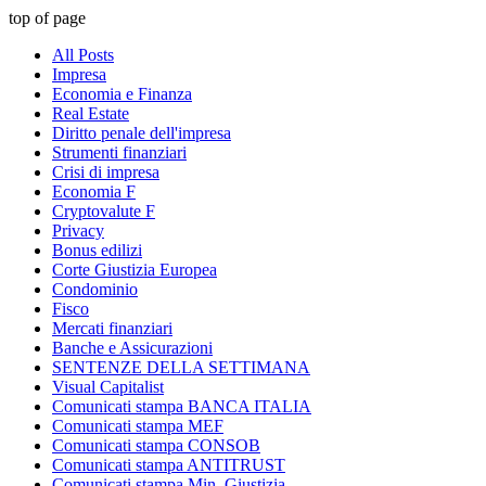
top of page
All Posts
Impresa
Economia e Finanza
Real Estate
Diritto penale dell'impresa
Strumenti finanziari
Crisi di impresa
Economia F
Cryptovalute F
Privacy
Bonus edilizi
Corte Giustizia Europea
Condominio
Fisco
Mercati finanziari
Banche e Assicurazioni
SENTENZE DELLA SETTIMANA
Visual Capitalist
Comunicati stampa BANCA ITALIA
Comunicati stampa MEF
Comunicati stampa CONSOB
Comunicati stampa ANTITRUST
Comunicati stampa Min. Giustizia