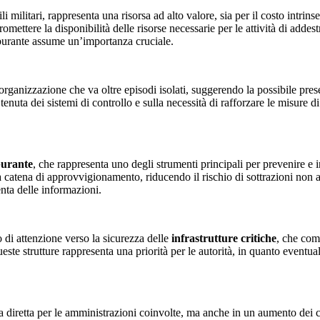
militari, rappresenta una risorsa ad alto valore, sia per il costo intrins
ettere la disponibilità delle risorse necessarie per le attività di addes
arburante assume un’importanza cruciale.
rganizzazione che va oltre episodi isolati, suggerendo la possibile presen
 tenuta dei sistemi di controllo e sulla necessità di rafforzare le misure 
burante
, che rappresenta uno degli strumenti principali per prevenire e 
 catena di approvvigionamento, riducendo il rischio di sottrazioni non aut
nta delle informazioni.
o di attenzione verso la sicurezza delle
infrastrutture critiche
, che com
este strutture rappresenta una priorità per le autorità, in quanto eventu
ta diretta per le amministrazioni coinvolte, ma anche in un aumento dei co