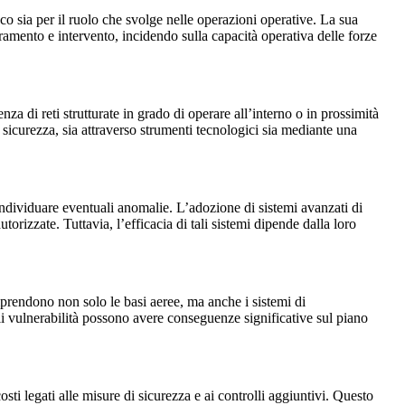
eco sia per il ruolo che svolge nelle operazioni operative. La sua
tramento e intervento, incidendo sulla capacità operativa delle forze
za di reti strutturate in grado di operare all’interno o in prossimità
di sicurezza, sia attraverso strumenti tecnologici sia mediante una
individuare eventuali anomalie. L’adozione di sistemi avanzati di
orizzate. Tuttavia, l’efficacia di tali sistemi dipende dalla loro
prendono non solo le basi aeree, ma anche i sistemi di
ali vulnerabilità possono avere conseguenze significative sul piano
sti legati alle misure di sicurezza e ai controlli aggiuntivi. Questo