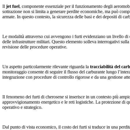
Il
jet fuel
, componente essenziale per il funzionamento degli aeromobili 
sottrazione non si limita a generare perdite economiche, ma può comprom
armate. In questo contesto, la sicurezza delle basi e dei depositi di c
Le modalità attraverso cui avvengono i furti evidenziano un livello di o
delle infrastrutture militari. Questo elemento solleva interrogativi sulla
revisione delle procedure operative.
Un aspetto particolarmente rilevante riguarda la
tracciabilità del car
monitoraggio consente di seguire il flusso del carburante lungo l’intera
integrazione con procedure di controllo rigorose e da una gestione atte
Il fenomeno dei furti di cherosene si inserisce in un contesto più ampi
approvvigionamento energetico e le reti logistiche. La protezione di qu
operativo e strategico.
Dal punto di vista economico, il costo dei furti si traduce in una perdi