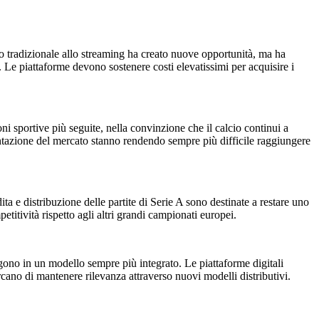
sivo tradizionale allo streaming ha creato nuove opportunità, ma ha
i. Le piattaforme devono sostenere costi elevatissimi per acquisire i
oni sportive più seguite, nella convinzione che il calcio continui a
mentazione del mercato stanno rendendo sempre più difficile raggiungere
ita e distribuzione delle partite di Serie A sono destinate a restare uno
titività rispetto agli altri grandi campionati europei.
rgono in un modello sempre più integrato. Le piattaforme digitali
rcano di mantenere rilevanza attraverso nuovi modelli distributivi.