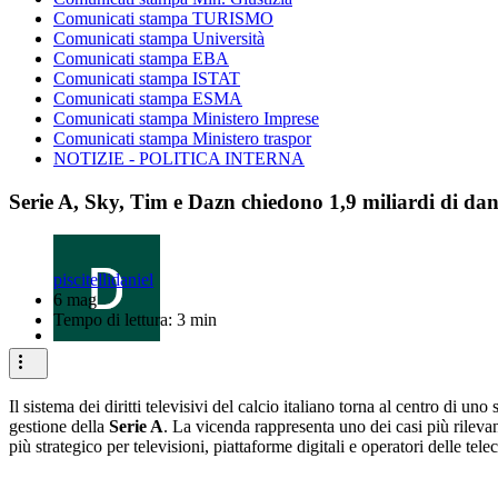
Comunicati stampa TURISMO
Comunicati stampa Università
Comunicati stampa EBA
Comunicati stampa ISTAT
Comunicati stampa ESMA
Comunicati stampa Ministero Imprese
Comunicati stampa Ministero traspor
NOTIZIE - POLITICA INTERNA
Serie A, Sky, Tim e Dazn chiedono 1,9 miliardi di danni
piscitellidaniel
6 mag
Tempo di lettura: 3 min
Il sistema dei diritti televisivi del calcio italiano torna al centro di 
gestione della
Serie A
. La vicenda rappresenta uno dei casi più rileva
più strategico per televisioni, piattaforme digitali e operatori delle tel