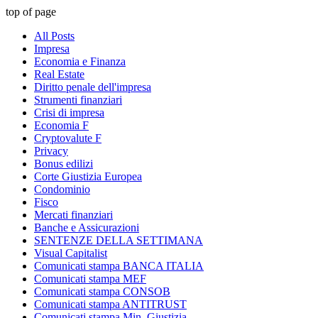
top of page
All Posts
Impresa
Economia e Finanza
Real Estate
Diritto penale dell'impresa
Strumenti finanziari
Crisi di impresa
Economia F
Cryptovalute F
Privacy
Bonus edilizi
Corte Giustizia Europea
Condominio
Fisco
Mercati finanziari
Banche e Assicurazioni
SENTENZE DELLA SETTIMANA
Visual Capitalist
Comunicati stampa BANCA ITALIA
Comunicati stampa MEF
Comunicati stampa CONSOB
Comunicati stampa ANTITRUST
Comunicati stampa Min. Giustizia