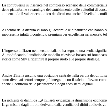
La controversia si inserisce nel complesso scenario della commercializz
delle piattaforme streaming e del cambiamento delle abitudini di consum
aumentando il valore economico dei diritti ma anche il livello di conflitt
Al centro della disputa vi sono gli accordi e le dinamiche che hanno cara
rappresenta infatti il contenuto premium per eccellenza nel mercato tel
L’ingresso di
Dazn
nel mercato italiano ha segnato una svolta signific
A, modificando il tradizionale modello televisivo basato sui broadcaster
storici come Sky a ridefinire il proprio ruolo e le proprie strategie.
Anche
Tim
ha assunto una posizione centrale nella partita dei diritti s
sono diventati settori sempre più integrati, con il calcio utilizzato come
anche il controllo delle piattaforme e degli ecosistemi digitali.
La richiesta di danni da 1,9 miliardi evidenzia la dimensione economica 
larga misura dagli introiti derivanti dalla vendita dei diritti audiovis