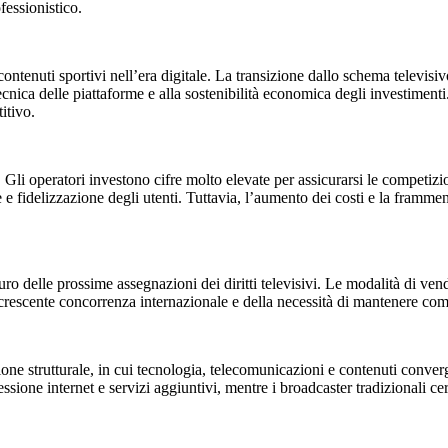
fessionistico.
i contenuti sportivi nell’era digitale. La transizione dallo schema televi
tecnica delle piattaforme e alla sostenibilità economica degli investiment
itivo.
o. Gli operatori investono cifre molto elevate per assicurarsi le competizi
e e fidelizzazione degli utenti. Tuttavia, l’aumento dei costi e la fram
uro delle prossime assegnazioni dei diritti televisivi. Le modalità di vend
a crescente concorrenza internazionale e della necessità di mantenere compe
zione strutturale, in cui tecnologia, telecomunicazioni e contenuti conve
ione internet e servizi aggiuntivi, mentre i broadcaster tradizionali ce