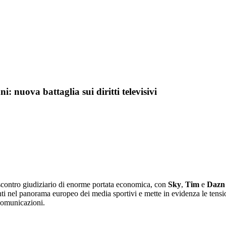
: nuova battaglia sui diritti televisivi
uno scontro giudiziario di enorme portata economica, con
Sky
,
Tim
e
Dazn
nti nel panorama europeo dei media sportivi e mette in evidenza le tensio
ecomunicazioni.