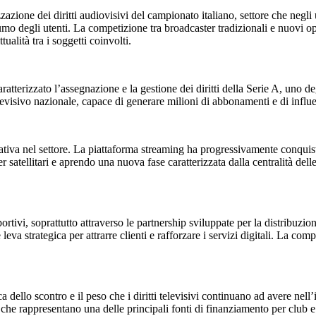
azione dei diritti audiovisivi del campionato italiano, settore che negli
o degli utenti. La competizione tra broadcaster tradizionali e nuovi ope
ualità tra i soggetti coinvolti.
tterizzato l’assegnazione e la gestione dei diritti della Serie A, uno degl
evisivo nazionale, capace di generare milioni di abbonamenti e di influe
ativa nel settore. La piattaforma streaming ha progressivamente conquist
 satellitari e aprendo una nuova fase caratterizzata dalla centralità delle
portivi, soprattutto attraverso le partnership sviluppate per la distribuzi
 leva strategica per attrarre clienti e rafforzare i servizi digitali. La co
dello scontro e il peso che i diritti televisivi continuano ad avere nell’
ivi, che rappresentano una delle principali fonti di finanziamento per clu