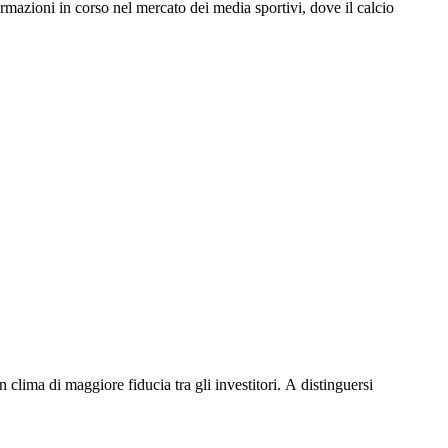
Γ
Γ
ormazioni in corso nel mercato dei media sportivi, dove il calcio
lima di maggiore fiducia tra gli investitori. A distinguersi