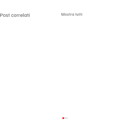
Γ
Post correlati
Mostra tutti
Big Tech sotto pressione: l’intelligenza
artificiale cambia le regole e i mercati