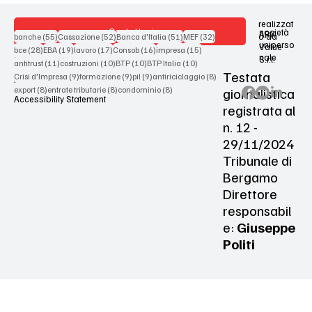
realizzat
Contattaci
società
ARX
55 post
52 post
51 post
32 post
o da
banche
(55)
Cassazione
(52)
Banca d'Italia
(51)
MEF
(32)
uniperso
Value
28 post
19 post
17 post
16 post
15 post
bce
(28)
EBA
(19)
lavoro
(17)
Consob
(16)
impresa
(15)
nale
S.r.l.
Terms & Conditions
11 post
10 post
10 post
10 post
antitrust
(11)
costruzioni
(10)
BTP
(10)
BTP Italia
(10)
Testata
9 post
9 post
9 post
8 post
Crisi d'Impresa
(9)
formazione
(9)
pil
(9)
antiriciclaggio
(8)
Privacy Policy
8 post
8 post
8 post
giornalistica
export
(8)
entrate tributarie
(8)
condominio
(8)
Accessibility Statement
registrata al
n. 12 -
29/11/2024
Tribunale di
Bergamo
Direttore
responsabil
e:
Giuseppe
Politi