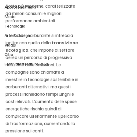
flotte più moderne, caratterizzate 
Approfondimenti
da minori consumi e migliori 
Moda
performance ambientali.
Tecnologia
Il tema del carburante si intreccia 
Arte & design
inoltre con quello della 
transizione 
Viaggi
ecologica
, che impone al settore 
Cibo
aereo un percorso di progressiva 
Festivaletteratura 2026
riduzione delle emissioni. Le 
compagnie sono chiamate a 
investire in tecnologie sostenibili e in 
carburanti alternativi, ma questi 
processi richiedono tempi lunghi e 
costi elevati. L’aumento delle spese 
energetiche rischia quindi di 
complicare ulteriormente il percorso 
di trasformazione, aumentando la 
pressione sui conti.