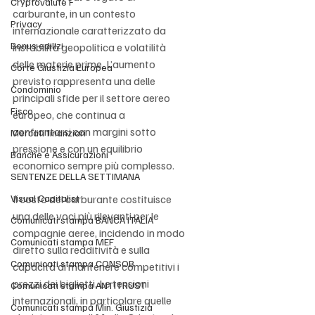
Cryptovalute F
carburante, in un contesto 
Privacy
internazionale caratterizzato da 
Bonus edilizi
instabilità geopolitica e volatilità 
delle materie prime. L’aumento 
Corte Giustizia Europea
previsto rappresenta una delle 
Condominio
principali sfide per il settore aereo 
Fisco
europeo, che continua a 
confrontarsi con margini sotto 
Mercati finanziari
pressione e con un equilibrio 
Banche e Assicurazioni
economico sempre più complesso.
SENTENZE DELLA SETTIMANA
Visual Capitalist
Il costo del carburante costituisce 
una delle voci più rilevanti per le 
Comunicati stampa BANCA ITALIA
compagnie aeree, incidendo in modo 
Comunicati stampa MEF
diretto sulla redditività e sulla 
Comunicati stampa CONSOB
capacità di mantenere competitivi i 
prezzi dei biglietti. Le tensioni 
Comunicati stampa ANTITRUST
internazionali, in particolare quelle 
Comunicati stampa Min. Giustizia