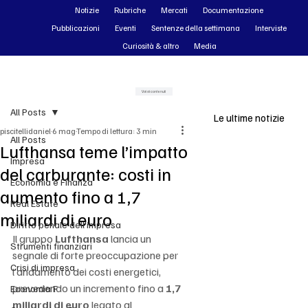
Notizie
Rubriche
Mercati
Documentazione
Pubblicazioni
Eventi
Sentenze della settimana
Interviste
Curiosità & altro
Media
Vai ai contenuti
All Posts
Le ultime notizie
piscitellidaniel
6 mag
Tempo di lettura: 3 min
All Posts
Lufthansa teme l’impatto
Impresa
del carburante: costi in
Economia e Finanza
aumento fino a 1,7
Real Estate
miliardi di euro
Diritto penale dell'impresa
Il gruppo 
Lufthansa
 lancia un 
Strumenti finanziari
segnale di forte preoccupazione per 
Crisi di impresa
l’andamento dei costi energetici, 
prevedendo un incremento fino a 
1,7 
Economia F
miliardi di euro
 legato al 