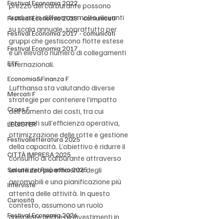
Festival Economia 2022
prezzo del carburante possono 
tradursi in differenze molto rilevanti 
Festival Economia 2018 - comunicati
su scala annuale, soprattutto per 
Festival Economia 2017 - comunicati
gruppi che gestiscono flotte estese 
Festival Economia 2017
e un elevato numero di collegamenti 
ETF
internazionali.
Economia&Finanza F
Lufthansa sta valutando diverse 
Mercati F
strategie per contenere l’impatto 
Cross F
dell’aumento dei costi, tra cui 
interventi sull’efficienza operativa, 
LEGISTER
ottimizzazione delle rotte e gestione 
Festivalletteratura 2025
della capacità. L’obiettivo è ridurre il 
CITTÀ IMPRESA 2025
consumo di carburante attraverso 
un utilizzo più efficiente degli 
Salone del Risparmio 2025
aeromobili e una pianificazione più 
Interviste
attenta delle attività. In questo 
Curiosità
contesto, assumono un ruolo 
Festival Economia 2026
crescente anche gli investimenti in 