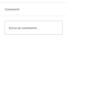
diventano più selettivi
Dopo anni di crescita sostenuta e valutazioni ai
Commenti
massimi storici, le principali Big Tech si trovano ad
affrontare una fase nella quale l'entusiasmo per
l'intelligenza artificiale lascia progressivamen
Scrivi un commento...