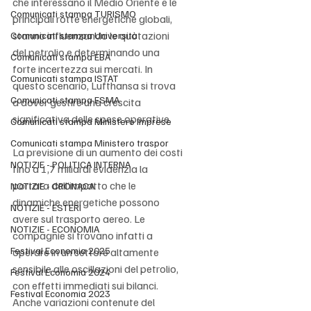
che interessano il Medio Oriente e le 
Comunicati stampa TURISMO
principali rotte energetiche globali, 
stanno influenzando le quotazioni 
Comunicati stampa Università
del petrolio e determinando una 
Comunicati stampa EBA
forte incertezza sui mercati. In 
Comunicati stampa ISTAT
questo scenario, Lufthansa si trova 
Comunicati stampa ESMA
a dover gestire una crescita 
significativa delle spese operative.
Comunicati stampa Ministero Imprese
Comunicati stampa Ministero traspor
La previsione di un aumento dei costi 
NOTIZIE - POLITICA INTERNA
fino a 1,7 miliardi evidenzia la 
portata dell’impatto che le 
NOTIZIE - CRONACA
dinamiche energetiche possono 
NOTIZIE - ESTERI
avere sul trasporto aereo. Le 
NOTIZIE - ECONOMIA
compagnie si trovano infatti a 
Festival Economia 2025
operare in un settore altamente 
sensibile alle oscillazioni del petrolio, 
Festival Economia 2024
con effetti immediati sui bilanci. 
Festival Economia 2023
Anche variazioni contenute del 