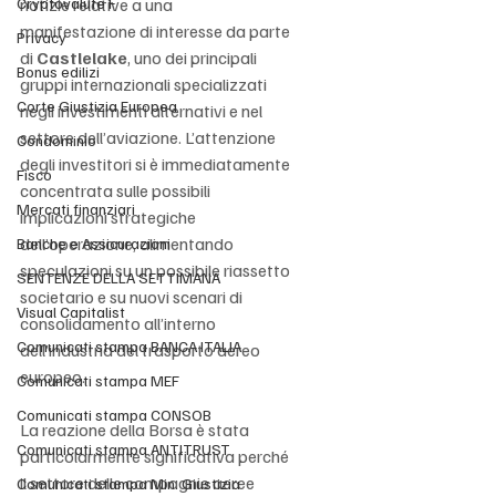
Cryptovalute F
notizie relative a una 
manifestazione di interesse da parte 
Privacy
di 
Castlelake
, uno dei principali 
Bonus edilizi
gruppi internazionali specializzati 
Corte Giustizia Europea
negli investimenti alternativi e nel 
settore dell’aviazione. L’attenzione 
Condominio
degli investitori si è immediatamente 
Fisco
concentrata sulle possibili 
Mercati finanziari
implicazioni strategiche 
dell’operazione, alimentando 
Banche e Assicurazioni
speculazioni su un possibile riassetto 
SENTENZE DELLA SETTIMANA
societario e su nuovi scenari di 
Visual Capitalist
consolidamento all’interno 
Comunicati stampa BANCA ITALIA
dell’industria del trasporto aereo 
europeo.
Comunicati stampa MEF
Comunicati stampa CONSOB
La reazione della Borsa è stata 
Comunicati stampa ANTITRUST
particolarmente significativa perché 
il settore delle compagnie aeree 
Comunicati stampa Min. Giustizia