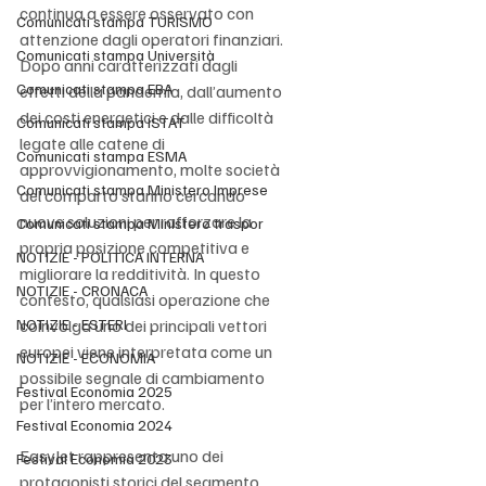
continua a essere osservato con 
Comunicati stampa TURISMO
attenzione dagli operatori finanziari. 
Comunicati stampa Università
Dopo anni caratterizzati dagli 
Comunicati stampa EBA
effetti della pandemia, dall’aumento 
dei costi energetici e dalle difficoltà 
Comunicati stampa ISTAT
legate alle catene di 
Comunicati stampa ESMA
approvvigionamento, molte società 
Comunicati stampa Ministero Imprese
del comparto stanno cercando 
nuove soluzioni per rafforzare la 
Comunicati stampa Ministero traspor
propria posizione competitiva e 
NOTIZIE - POLITICA INTERNA
migliorare la redditività. In questo 
NOTIZIE - CRONACA
contesto, qualsiasi operazione che 
NOTIZIE - ESTERI
coinvolga uno dei principali vettori 
europei viene interpretata come un 
NOTIZIE - ECONOMIA
possibile segnale di cambiamento 
Festival Economia 2025
per l’intero mercato.
Festival Economia 2024
EasyJet rappresenta uno dei 
Festival Economia 2023
protagonisti storici del segmento 