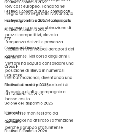
Festival Economia 2022
low cost europeo. Fondata nel 
Festival Economia 2018 - comunicati
Regno Unito negli anni Novanta, la 
compagnia ha costruito il proprio 
Festival Economia 2017 - comunicati
successo su una combinazione di 
Festival Economia 2017
prezzi competitivi, elevata 
ETF
frequenza dei voli e presenza 
Economia&Finanza F
capillare nei principali aeroporti del 
continente. Nel corso degli anni il 
Mercati F
vettore ha saputo consolidare una 
Cross F
posizione di rilievo in numerosi 
LEGISTER
mercati nazionali, diventando uno 
dei concorrenti più importanti di 
Festivalletteratura 2025
Ryanair e di altre compagnie a 
CITTÀ IMPRESA 2025
basso costo.
Salone del Risparmio 2025
Interviste
L’interesse manifestato da 
Castlelake ha attirato l’attenzione 
Curiosità
perché il gruppo statunitense 
Festival Economia 2026