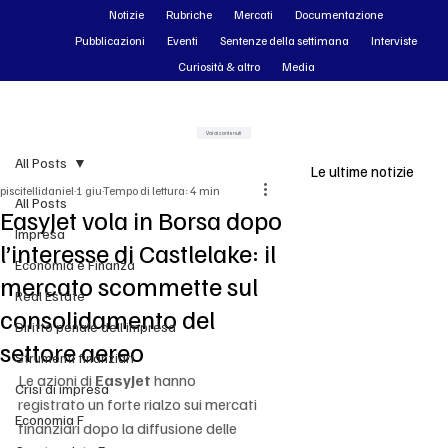
Notizie
Rubriche
Mercati
Documentazione
Pubblicazioni
Eventi
Sentenze della settimana
Interviste
Curiosità & altro
Media
Vai ai contenuti
All Posts
Le ultime notizie
piscitellidaniel
1 giu
Tempo di lettura: 4 min
All Posts
EasyJet vola in Borsa dopo
Impresa
l’interesse di Castlelake: il
Economia e Finanza
mercato scommette sul
Real Estate
consolidamento del
Diritto penale dell'impresa
settore aereo
Strumenti finanziari
Le azioni di 
EasyJet
 hanno 
Crisi di impresa
registrato un forte rialzo sui mercati 
Economia F
finanziari dopo la diffusione delle 