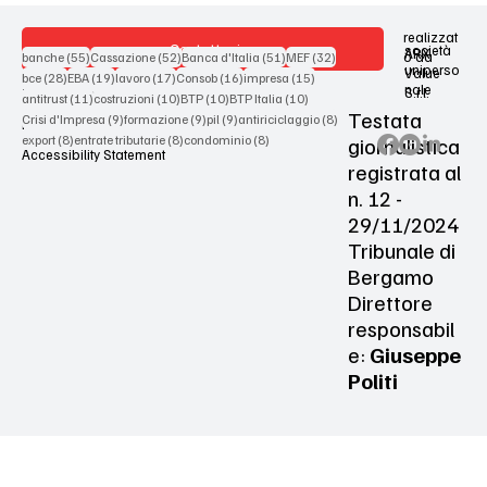
realizzat
Contattaci
società
ARX
55 post
52 post
51 post
32 post
o da
banche
(55)
Cassazione
(52)
Banca d'Italia
(51)
MEF
(32)
uniperso
Value
28 post
19 post
17 post
16 post
15 post
bce
(28)
EBA
(19)
lavoro
(17)
Consob
(16)
impresa
(15)
nale
S.r.l.
Terms & Conditions
11 post
10 post
10 post
10 post
antitrust
(11)
costruzioni
(10)
BTP
(10)
BTP Italia
(10)
Testata
9 post
9 post
9 post
8 post
Crisi d'Impresa
(9)
formazione
(9)
pil
(9)
antiriciclaggio
(8)
Privacy Policy
8 post
8 post
8 post
giornalistica
export
(8)
entrate tributarie
(8)
condominio
(8)
Accessibility Statement
registrata al
n. 12 -
29/11/2024
Tribunale di
Bergamo
Direttore
responsabil
e:
Giuseppe
Politi