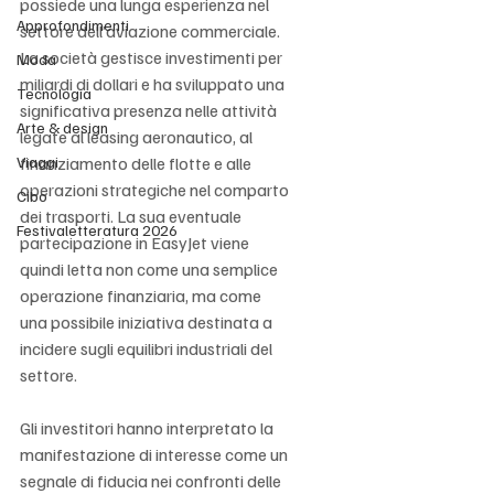
possiede una lunga esperienza nel 
Approfondimenti
settore dell’aviazione commerciale. 
La società gestisce investimenti per 
Moda
miliardi di dollari e ha sviluppato una 
Tecnologia
significativa presenza nelle attività 
Arte & design
legate al leasing aeronautico, al 
Viaggi
finanziamento delle flotte e alle 
operazioni strategiche nel comparto 
Cibo
dei trasporti. La sua eventuale 
Festivaletteratura 2026
partecipazione in EasyJet viene 
quindi letta non come una semplice 
operazione finanziaria, ma come 
una possibile iniziativa destinata a 
incidere sugli equilibri industriali del 
settore.
Gli investitori hanno interpretato la 
manifestazione di interesse come un 
segnale di fiducia nei confronti delle 