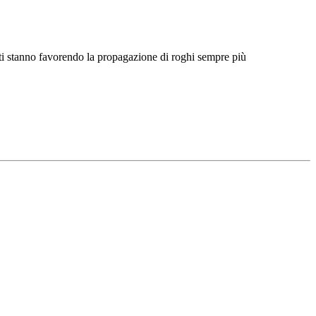
Γ
Γ
enti stanno favorendo la propagazione di roghi sempre più