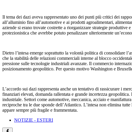
Il tema dei dazi aveva rappresentato uno dei punti più critici dei rappo
all’alluminio fino all’automotive e ai prodotti agroalimentari, aliment
aziende si erano trovate costrette a riorganizzare strategie produttive 
protezionistica che avrebbe potuto penalizzare ulteriormente un’economi
Dietro l’intesa emerge soprattutto la volontà politica di consolidare
che la stabilità delle relazioni commerciali interne al blocco occidenta
pressione sulle tecnologie industriali avanzate. Il commercio internaz
posizionamento geopolitico. Per questo motivo Washington e Bruxelle
L’accordo sui dazi rappresenta anche un tentativo di rassicurare i mer
finanziari elevati, domanda rallentata e grande incertezza geopolitica. 
industriale. Settori come automotive, meccanica, acciaio e manifattura 
reciproche tra le due sponde dell’Atlantico. L’intesa non elimina tutte
appare sempre più fragile e frammentata.
NOTIZIE - ESTERI