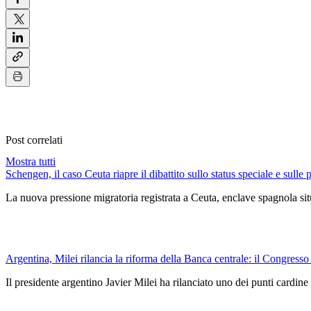
Post correlati
Mostra tutti
Schengen, il caso Ceuta riapre il dibattito sullo status speciale e sulle 
La nuova pressione migratoria registrata a Ceuta, enclave spagnola situ
Argentina, Milei rilancia la riforma della Banca centrale: il Congresso
Il presidente argentino Javier Milei ha rilanciato uno dei punti car