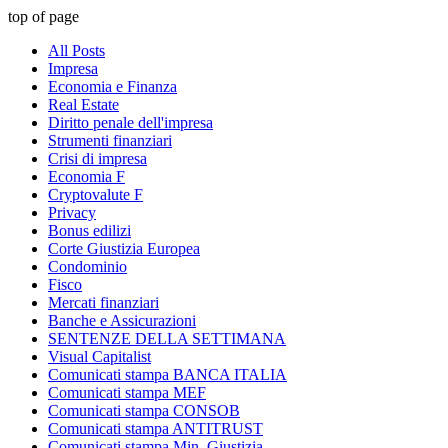
top of page
All Posts
Impresa
Economia e Finanza
Real Estate
Diritto penale dell'impresa
Strumenti finanziari
Crisi di impresa
Economia F
Cryptovalute F
Privacy
Bonus edilizi
Corte Giustizia Europea
Condominio
Fisco
Mercati finanziari
Banche e Assicurazioni
SENTENZE DELLA SETTIMANA
Visual Capitalist
Comunicati stampa BANCA ITALIA
Comunicati stampa MEF
Comunicati stampa CONSOB
Comunicati stampa ANTITRUST
Comunicati stampa Min. Giustizia