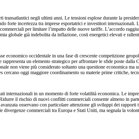
rti transatlantici negli ultimi anni. Le tensioni esplose durante la presi
ando forte incertezza tra imprese esportatrici e investitori internazion
e commerciali per limitare l’impatto delle nuove tariffe. L’accordo raggiu
a globale già indebolita da inflazione, costi energetici elevati e rallen
 l’asse economico occidentale in una fase di crescente competizione geo
le rappresenta un elemento strategico per affrontare le sfide poste dalla
ionale non viene più considerato soltanto una questione economica ma uno
s cercano oggi maggiore coordinamento su materie prime critiche, tecn
cati internazionali in un momento di forte volatilità economica. Le impr
Ridurre il rischio di nuovi conflitti commerciali consente almeno in part
avanzata osservano con particolare attenzione gli sviluppi dei rapporti t
 le divergenze commerciali tra Europa e Stati Uniti, ma segnala la volont