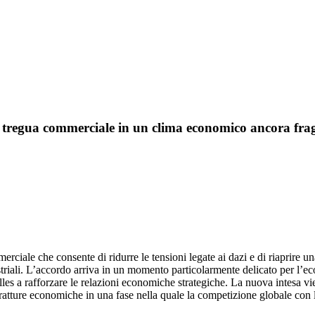
i: tregua commerciale in un clima economico ancora frag
rciale che consente di ridurre le tensioni legate ai dazi e di riaprire 
striali. L’accordo arriva in un momento particolarmente delicato per l’eco
es a rafforzare le relazioni economiche strategiche. La nuova intesa vie
 fratture economiche in una fase nella quale la competizione globale con 