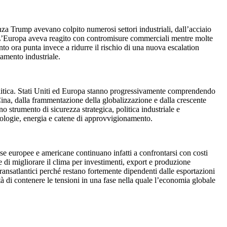
denza Trump avevano colpito numerosi settori industriali, dall’acciaio
ali. L’Europa aveva reagito con contromisure commerciali mentre molte
nto ora punta invece a ridurre il rischio di una nuova escalation
tamento industriale.
politica. Stati Uniti ed Europa stanno progressivamente comprendendo
 Cina, dalla frammentazione della globalizzazione e dalla crescente
 strumento di sicurezza strategica, politica industriale e
ologie, energia e catene di approvvigionamento.
ese europee e americane continuano infatti a confrontarsi con costi
e di migliorare il clima per investimenti, export e produzione
ransatlantici perché restano fortemente dipendenti dalle esportazioni
à di contenere le tensioni in una fase nella quale l’economia globale