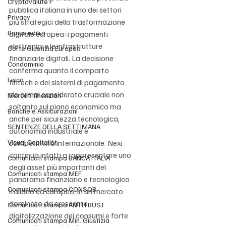
Cryptovalute F
pubblica italiana in uno dei settori 
Privacy
più strategici della trasformazione 
Bonus edilizi
digitale europea: i pagamenti 
elettronici e le infrastrutture 
Corte Giustizia Europea
finanziarie digitali. La decisione 
Condominio
conferma quanto il comparto 
Fisco
fintech e dei sistemi di pagamento 
sia ormai considerato cruciale non 
Mercati finanziari
soltanto sul piano economico ma 
Banche e Assicurazioni
anche per sicurezza tecnologica, 
SENTENZE DELLA SETTIMANA
autonomia industriale e 
Visual Capitalist
competitività internazionale. Nexi 
continua infatti a rappresentare uno 
Comunicati stampa BANCA ITALIA
degli asset più importanti del 
Comunicati stampa MEF
panorama finanziario e tecnologico 
Comunicati stampa CONSOB
italiano ed europeo, in un mercato 
dominato da crescente 
Comunicati stampa ANTITRUST
digitalizzazione dei consumi e forte 
Comunicati stampa Min. Giustizia