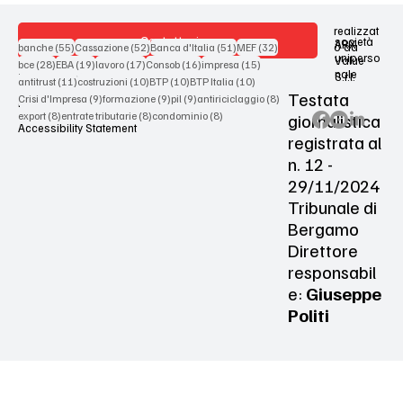
realizzat
Contattaci
società
ARX
55 post
52 post
51 post
32 post
o da
banche
(55)
Cassazione
(52)
Banca d'Italia
(51)
MEF
(32)
uniperso
Value
28 post
19 post
17 post
16 post
15 post
bce
(28)
EBA
(19)
lavoro
(17)
Consob
(16)
impresa
(15)
nale
S.r.l.
Terms & Conditions
11 post
10 post
10 post
10 post
antitrust
(11)
costruzioni
(10)
BTP
(10)
BTP Italia
(10)
Testata
9 post
9 post
9 post
8 post
Crisi d'Impresa
(9)
formazione
(9)
pil
(9)
antiriciclaggio
(8)
Privacy Policy
8 post
8 post
8 post
giornalistica
export
(8)
entrate tributarie
(8)
condominio
(8)
Accessibility Statement
registrata al
n. 12 -
29/11/2024
Tribunale di
Bergamo
Direttore
responsabil
e:
Giuseppe
Politi