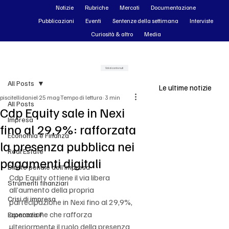
Notizie
Rubriche
Mercati
Documentazione
Pubblicazioni
Eventi
Sentenze della settimana
Interviste
Curiosità & altro
Media
Vai ai contenuti
All Posts
Le ultime notizie
piscitellidaniel
25 mag
Tempo di lettura: 3 min
All Posts
Cdp Equity sale in Nexi
Impresa
fino al 29,9%: rafforzata
Economia e Finanza
la presenza pubblica nei
Real Estate
pagamenti digitali
Diritto penale dell'impresa
Cdp Equity ottiene il via libera 
Strumenti finanziari
all’aumento della propria 
Crisi di impresa
partecipazione in Nexi fino al 29,9%, 
operazione che rafforza 
Economia F
ulteriormente il ruolo della presenza 