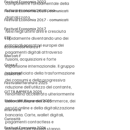
Festival Economia 2022
componente fondamentale della 
futura economia europea 
Festival Economia 2018 - comunicati
digitalizzata.
Festival Economia 2017 - comunicati
Festival Economia 2017
Nexi negli ultimi anni è cresciuta 
ETF
rapidamente diventando uno dei 
principali operatori europei dei 
Economia&Finanza F
pagamenti digitali attraverso 
Mercati F
fusioni, acquisizioni e forte 
Cross F
espansione internazionale. Il gruppo 
ha beneficiato della trasformazione 
LEGISTER
dei consumi e della progressiva 
Festivalletteratura 2025
riduzione dell’utilizzo del contante, 
CITTÀ IMPRESA 2025
fenomeno accelerato ulteriormente 
dalla diffusione dell’e-commerce, dei 
Salone del Risparmio 2025
servizi online e della digitalizzazione 
Interviste
bancaria. Carte, wallet digitali, 
Curiosità
pagamenti contactless e 
Festival Economia 2026
infrastrutture fintech stanno 