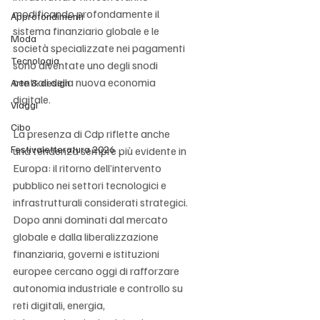
modificando profondamente il 
Approfondimenti
sistema finanziario globale e le 
Moda
società specializzate nei pagamenti 
Tecnologia
sono diventate uno degli snodi 
centrali della nuova economia 
Arte & design
digitale.
Viaggi
Cibo
La presenza di Cdp riflette anche 
Festivaletteratura 2026
una tendenza sempre più evidente in 
Europa: il ritorno dell’intervento 
pubblico nei settori tecnologici e 
infrastrutturali considerati strategici. 
Dopo anni dominati dal mercato 
globale e dalla liberalizzazione 
finanziaria, governi e istituzioni 
europee cercano oggi di rafforzare 
autonomia industriale e controllo su 
reti digitali, energia, 