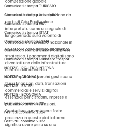
competizione globale.
Comunicati stampa TURISMO
L’aumento della partecipazione da 
Comunicati stampa Università
parte di Cdp Equity viene 
Comunicati stampa EBA
interpretato come un segnale di 
Comunicati stampa ISTAT
lungo periodo sulla volontà di 
Comunicati stampa ESMA
consolidare un presidio nazionale in 
un settore considerato altamente 
Comunicati stampa Ministero Imprese
strategico. I pagamenti digitali sono 
Comunicati stampa Ministero traspor
diventati una delle infrastrutture 
NOTIZIE - POLITICA INTERNA
centrali dell’economia 
contemporanea perché gestiscono 
NOTIZIE - CRONACA
flussi finanziari, dati, transazioni 
NOTIZIE - ESTERI
commerciali e servizi digitali 
NOTIZIE - ECONOMIA
essenziali per cittadini, imprese e 
Festival Economia 2025
pubbliche amministrazioni. 
Controllare o mantenere forte 
Festival Economia 2024
presenza in queste piattaforme 
Festival Economia 2023
significa avere peso su una 