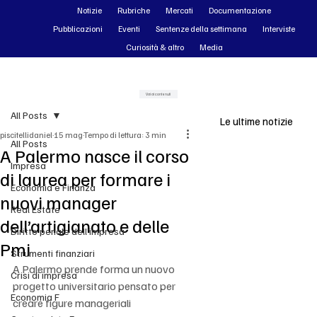
Notizie
Rubriche
Mercati
Documentazione
Pubblicazioni
Eventi
Sentenze della settimana
Interviste
Curiosità & altro
Media
Vai ai contenuti
All Posts
Le ultime notizie
piscitellidaniel
15 mag
Tempo di lettura: 3 min
All Posts
A Palermo nasce il corso
Impresa
di laurea per formare i
Economia e Finanza
nuovi manager
Real Estate
dell’artigianato e delle
Diritto penale dell'impresa
Pmi
Strumenti finanziari
A Palermo prende forma un nuovo 
Crisi di impresa
progetto universitario pensato per 
Economia F
creare figure manageriali 