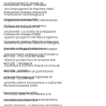
professionisti in grado di 
Comunicati stampa TURISMO
accompagnare le imprese nella 
Comunicati stampa Università
transizione tecnologica e 
Comunicati stampa EBA
organizzativa che sta ridefinendo 
l’intero tessuto economico 
Comunicati stampa ISTAT
nazionale. La scelta di sviluppare 
Comunicati stampa ESMA
questo progetto nel Mezzogiorno 
Comunicati stampa Ministero Imprese
assume inoltre un valore strategico 
perché collega formazione 
Comunicati stampa Ministero traspor
universitaria, sviluppo territoriale e 
NOTIZIE - POLITICA INTERNA
rilancio produttivo in un’area che 
NOTIZIE - CRONACA
continua a soffrire ritardi strutturali 
NOTIZIE - ESTERI
ma che possiede un patrimonio 
imprenditoriale e artigianale di 
NOTIZIE - ECONOMIA
grande valore economico e culturale.
Festival Economia 2025
Festival Economia 2024
Il mondo delle Pmi italiane sta 
vivendo una fase di cambiamento 
Festival Economia 2023
molto intensa. Le imprese artigiane e 