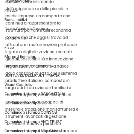
Cryptovalute F
specializzate nel mondo 
dell’artigianato e delle piccole e 
Privacy
medie imprese, un comparto che 
Bonus edilizi
continua a rappresentare la 
Corte Giustizia Europea
struttura portante dell’economia 
italiana ma che oggi si trova ad 
Condominio
affrontare trasformazioni profonde 
Fisco
legate a digitalizzazione, mercati 
Mercati finanziari
globali, sostenibilità e innovazione 
organizzativa. L’iniziativa nasce 
Banche e Assicurazioni
dalla consapevolezza che il sistema 
SENTENZE DELLA SETTIMANA
produttivo italiano, composto in 
Visual Capitalist
larga parte da aziende familiari e 
Comunicati stampa BANCA ITALIA
realtà artigiane, abbia bisogno di 
competenze nuove capaci di 
Comunicati stampa MEF
integrare tradizione manifatturiera e 
Comunicati stampa CONSOB
strumenti avanzati di gestione 
Comunicati stampa ANTITRUST
aziendale. Il nuovo percorso 
accademico punta quindi a formare 
Comunicati stampa Min. Giustizia