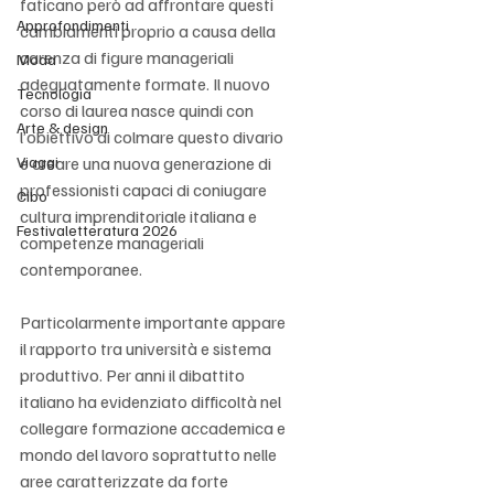
faticano però ad affrontare questi 
Approfondimenti
cambiamenti proprio a causa della 
carenza di figure manageriali 
Moda
adeguatamente formate. Il nuovo 
Tecnologia
corso di laurea nasce quindi con 
Arte & design
l’obiettivo di colmare questo divario 
Viaggi
e creare una nuova generazione di 
professionisti capaci di coniugare 
Cibo
cultura imprenditoriale italiana e 
Festivaletteratura 2026
competenze manageriali 
contemporanee.
Particolarmente importante appare 
il rapporto tra università e sistema 
produttivo. Per anni il dibattito 
italiano ha evidenziato difficoltà nel 
collegare formazione accademica e 
mondo del lavoro soprattutto nelle 
aree caratterizzate da forte 