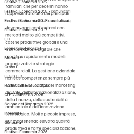
Festival Economia 2022
familiari, che per decenni hanno 
Festival Economia 2018 - comunicati
rappresentato uno dei principali 
motori della manifattura italiana, 
Festival Economia 2017 - comunicati
devono oggi confrontarsi con 
Festival Economia 2017
mercati molto più competitivi, 
ETF
catene produttive globali e una 
Economia&Finanza F
trasformazione digitale che 
modifica rapidamente modelli 
Mercati F
organizzativi e strategie 
Cross F
commerciali. La gestione aziendale 
LEGISTER
richiede competenze sempre più 
sofisticate nei campi del marketing 
Festivalletteratura 2025
digitale, dell’internazionalizzazione, 
CITTÀ IMPRESA 2025
della finanza, della sostenibilità 
Salone del Risparmio 2025
ambientale e dell’innovazione 
Interviste
tecnologica. Molte piccole imprese, 
pur mantenendo elevata qualità 
Curiosità
produttiva e forte specializzazione, 
Festival Economia 2026