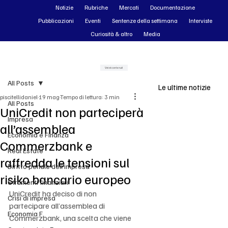
Notizie
Rubriche
Mercati
Documentazione
Pubblicazioni
Eventi
Sentenze della settimana
Interviste
Curiosità & altro
Media
Vai ai contenuti
All Posts
Le ultime notizie
piscitellidaniel
19 mag
Tempo di lettura: 3 min
All Posts
UniCredit non parteciperà
Impresa
all’assemblea
Economia e Finanza
Commerzbank e
Real Estate
raffredda le tensioni sul
Diritto penale dell'impresa
risiko bancario europeo
Strumenti finanziari
UniCredit ha deciso di non 
Crisi di impresa
partecipare all’assemblea di 
Economia F
Commerzbank, una scelta che viene 