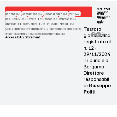
realizzat
Contattaci
società
ARX
55 post
52 post
51 post
32 post
o da
banche
(55)
Cassazione
(52)
Banca d'Italia
(51)
MEF
(32)
uniperso
Value
28 post
19 post
17 post
16 post
15 post
bce
(28)
EBA
(19)
lavoro
(17)
Consob
(16)
impresa
(15)
nale
S.r.l.
Terms & Conditions
11 post
10 post
10 post
10 post
antitrust
(11)
costruzioni
(10)
BTP
(10)
BTP Italia
(10)
Testata
9 post
9 post
9 post
8 post
Crisi d'Impresa
(9)
formazione
(9)
pil
(9)
antiriciclaggio
(8)
Privacy Policy
8 post
8 post
8 post
giornalistica
export
(8)
entrate tributarie
(8)
condominio
(8)
Accessibility Statement
registrata al
n. 12 -
29/11/2024
Tribunale di
Bergamo
Direttore
responsabil
e:
Giuseppe
Politi