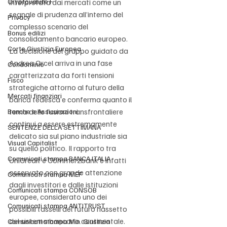
Cryptovalute F
interpretata dai mercati come un 
segnale di prudenza all’interno del 
Privacy
complesso scenario del 
Bonus edilizi
consolidamento bancario europeo. 
Corte Giustizia Europea
La decisione del gruppo guidato da 
Andrea Orcel arriva in una fase 
Condominio
caratterizzata da forti tensioni 
Fisco
strategiche attorno al futuro della 
Mercati finanziari
banca tedesca e conferma quanto il 
tema delle fusioni transfrontaliere 
Banche e Assicurazioni
continui a essere estremamente 
SENTENZE DELLA SETTIMANA
delicato sia sul piano industriale sia 
Visual Capitalist
su quello politico. Il rapporto tra 
Comunicati stampa BANCA ITALIA
UniCredit e Commerzbank è infatti 
osservato con grande attenzione 
Comunicati stampa MEF
dagli investitori e dalle istituzioni 
Comunicati stampa CONSOB
europee, considerato uno dei 
Comunicati stampa ANTITRUST
possibili tasselli del futuro riassetto 
del sistema bancario continentale.
Comunicati stampa Min. Giustizia