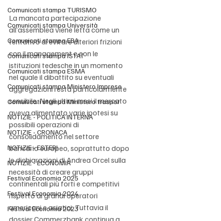
Comunicati stampa TURISMO
La mancata partecipazione 
Comunicati stampa Università
all’assemblea viene letta come un 
Comunicati stampa EBA
tentativo di evitare ulteriori frizioni 
con il management e con le 
Comunicati stampa ISTAT
istituzioni tedesche in un momento 
Comunicati stampa ESMA
nel quale il dibattito su eventuali 
Comunicati stampa Ministero Imprese
aggregazioni resta particolarmente 
sensibile. Negli ultimi mesi il mercato 
Comunicati stampa Ministero traspor
aveva alimentato varie ipotesi su 
NOTIZIE - POLITICA INTERNA
possibili operazioni di 
NOTIZIE - CRONACA
consolidamento nel settore 
NOTIZIE - ESTERI
bancario europeo, soprattutto dopo 
le dichiarazioni di Andrea Orcel sulla 
NOTIZIE - ECONOMIA
necessità di creare gruppi 
Festival Economia 2025
continentali più forti e competitivi 
Festival Economia 2024
rispetto ai grandi operatori 
americani e asiatici. Tuttavia il 
Festival Economia 2023
dossier Commerzbank continua a 