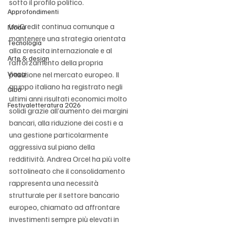
sotto il profilo politico.
Approfondimenti
UniCredit continua comunque a 
Moda
mantenere una strategia orientata 
Tecnologia
alla crescita internazionale e al 
Arte & design
rafforzamento della propria 
Viaggi
posizione nel mercato europeo. Il 
gruppo italiano ha registrato negli 
Cibo
ultimi anni risultati economici molto 
Festivaletteratura 2026
solidi grazie all’aumento dei margini 
bancari, alla riduzione dei costi e a 
una gestione particolarmente 
aggressiva sul piano della 
redditività. Andrea Orcel ha più volte 
sottolineato che il consolidamento 
rappresenta una necessità 
strutturale per il settore bancario 
europeo, chiamato ad affrontare 
investimenti sempre più elevati in 