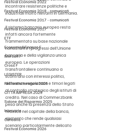
Festival Economia 2022
incontrare resistenze politiche e 
Festival Economia 2018 - comunicati
industriali molto rilevanti in Germania.
Festival Economia 2017 - comunicati
Il sistema bancario europeo resta 
Festival Economia 2017
infatti ancora fortemente 
ETF
frammentato su base nazionale 
Economia&Finanza F
nonostante i progressi dell’Unione 
bancaria e della vigilanza unica 
Mercati F
europea. Le operazioni 
Cross F
transfrontaliere continuano a 
LEGISTER
scontrarsi con interessi politici, 
differenze regolatorie e timori legati 
Festivalletteratura 2025
al controllo strategico degli istituti di 
CITTÀ IMPRESA 2025
credito. Nel caso di Commerzbank 
Salone del Risparmio 2025
pesa anche la presenza dello Stato 
Interviste
tedesco nel capitale della banca, 
elemento che rende qualsiasi 
Curiosità
scenario particolarmente delicato 
Festival Economia 2026