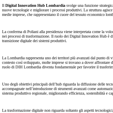
Il
Digital Innovation Hub Lombardia
svolge una funzione strategic
nuove tecnologie e migliorare i processi produttivi. La struttura agisce
medie imprese, che rappresentano il cuore del tessuto economico lom
La conferma di Poliani alla presidenza viene interpretata come la vol
nei processi di trasformazione. Il ruolo dei Digital Innovation Hub è dive
transizione digitale dei sistemi produttivi.
La Lombardia rappresenta uno dei territori più avanzati dal punto di vi
contesto così sviluppato, molte imprese si trovano a dover affrontare d
ruolo di DIH Lombardia diventa fondamentale per favorire il trasferim
Uno degli obiettivi principali dell’hub riguarda la diffusione delle te
accompagnate nell’introduzione di strumenti avanzati come automazione 
sistema produttivo regionale, migliorando efficienza, sostenibilità e c
La trasformazione digitale non riguarda soltanto gli aspetti tecnolog