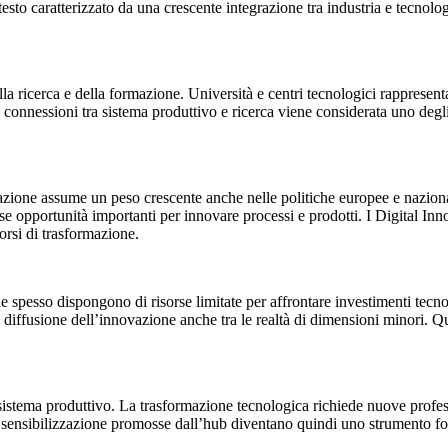
ntesto caratterizzato da una crescente integrazione tra industria e tecno
lla ricerca e della formazione. Università e centri tecnologici rappres
 connessioni tra sistema produttivo e ricerca viene considerata uno degli
zazione assume un peso crescente anche nelle politiche europee e nazional
ese opportunità importanti per innovare processi e prodotti. I Digital In
orsi di trasformazione.
he spesso dispongono di risorse limitate per affrontare investimenti tec
 diffusione dell’innovazione anche tra le realtà di dimensioni minori. Q
l sistema produttivo. La trasformazione tecnologica richiede nuove profe
 e sensibilizzazione promosse dall’hub diventano quindi uno strumento f