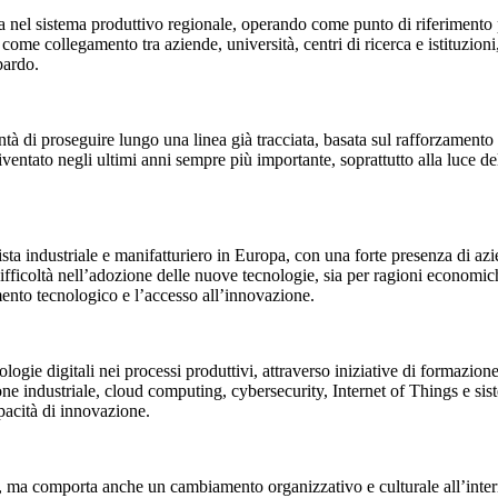
a nel sistema produttivo regionale, operando come punto di riferimento 
 come collegamento tra aziende, università, centri di ricerca e istituzioni
bardo.
ontà di proseguire lungo una linea già tracciata, basata sul rafforzame
ntato negli ultimi anni sempre più importante, soprattutto alla luce delle s
sta industriale e manifatturiero in Europa, con una forte presenza di azi
ifficoltà nell’adozione delle nuove tecnologie, sia per ragioni economich
ento tecnologico e l’accesso all’innovazione.
cnologie digitali nei processi produttivi, attraverso iniziative di formaz
industriale, cloud computing, cybersecurity, Internet of Things e sistem
apacità di innovazione.
ici, ma comporta anche un cambiamento organizzativo e culturale all’int