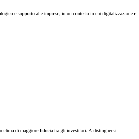
Γ
Γ
gico e supporto alle imprese, in un contesto in cui digitalizzazione e
lima di maggiore fiducia tra gli investitori. A distinguersi