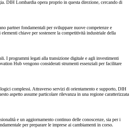
logia. DIH Lombardia opera proprio in questa direzione, cercando di
entano partner fondamentali per sviluppare nuove competenze e
 elementi chiave per sostenere la competitività industriale della
i. I programmi legati alla transizione digitale e agli investimenti
novation Hub vengono considerati strumenti essenziali per facilitare
nologici complessi. Attraverso servizi di orientamento e supporto, DIH
uesto aspetto assume particolare rilevanza in una regione caratterizzata
ssionalità e un aggiornamento continuo delle conoscenze, sia per i
ondamentale per preparare le imprese ai cambiamenti in corso.