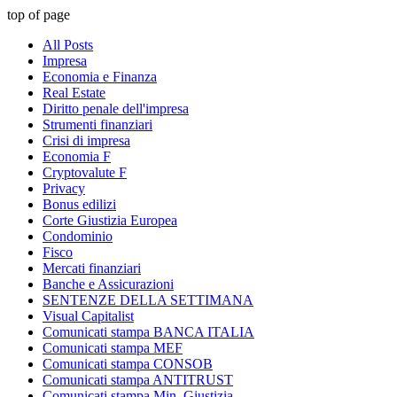
top of page
All Posts
Impresa
Economia e Finanza
Real Estate
Diritto penale dell'impresa
Strumenti finanziari
Crisi di impresa
Economia F
Cryptovalute F
Privacy
Bonus edilizi
Corte Giustizia Europea
Condominio
Fisco
Mercati finanziari
Banche e Assicurazioni
SENTENZE DELLA SETTIMANA
Visual Capitalist
Comunicati stampa BANCA ITALIA
Comunicati stampa MEF
Comunicati stampa CONSOB
Comunicati stampa ANTITRUST
Comunicati stampa Min. Giustizia