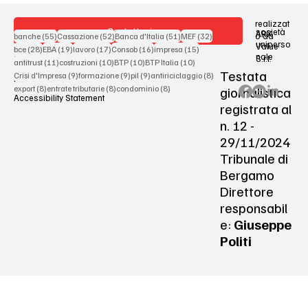
realizzat
Contattaci
società
ARX
55 post
52 post
51 post
32 post
o da
banche
(55)
Cassazione
(52)
Banca d'Italia
(51)
MEF
(32)
uniperso
Value
28 post
19 post
17 post
16 post
15 post
bce
(28)
EBA
(19)
lavoro
(17)
Consob
(16)
impresa
(15)
nale
S.r.l.
Terms & Conditions
11 post
10 post
10 post
10 post
antitrust
(11)
costruzioni
(10)
BTP
(10)
BTP Italia
(10)
Testata
9 post
9 post
9 post
8 post
Crisi d'Impresa
(9)
formazione
(9)
pil
(9)
antiriciclaggio
(8)
Privacy Policy
8 post
8 post
8 post
giornalistica
export
(8)
entrate tributarie
(8)
condominio
(8)
Accessibility Statement
registrata al
n. 12 -
29/11/2024
Tribunale di
Bergamo
Direttore
responsabil
e:
Giuseppe
Politi