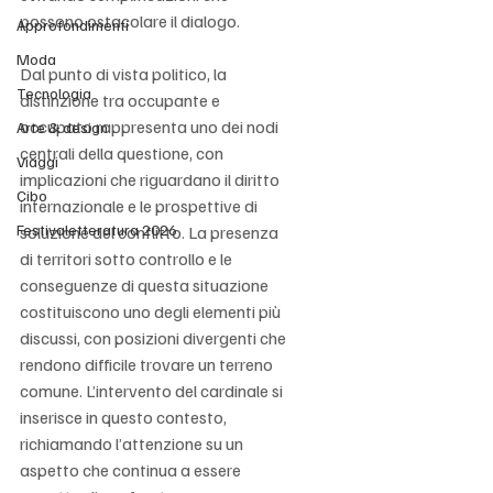
possono ostacolare il dialogo.
Approfondimenti
Moda
Dal punto di vista politico, la 
Tecnologia
distinzione tra occupante e 
occupato rappresenta uno dei nodi 
Arte & design
centrali della questione, con 
Viaggi
implicazioni che riguardano il diritto 
Cibo
internazionale e le prospettive di 
Festivaletteratura 2026
soluzione del conflitto. La presenza 
di territori sotto controllo e le 
conseguenze di questa situazione 
costituiscono uno degli elementi più 
discussi, con posizioni divergenti che 
rendono difficile trovare un terreno 
comune. L’intervento del cardinale si 
inserisce in questo contesto, 
richiamando l’attenzione su un 
aspetto che continua a essere 