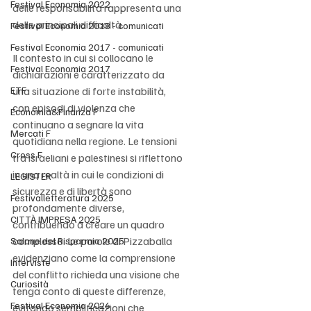
Festival Economia 2022
delle responsabilità rappresenta una 
delle principali difficoltà.
Festival Economia 2018 - comunicati
Festival Economia 2017 - comunicati
Il contesto in cui si collocano le 
Festival Economia 2017
dichiarazioni è caratterizzato da 
ETF
una situazione di forte instabilità, 
con episodi di violenza che 
Economia&Finanza F
continuano a segnare la vita 
Mercati F
quotidiana nella regione. Le tensioni 
Cross F
tra israeliani e palestinesi si riflettono 
in una realtà in cui le condizioni di 
LEGISTER
sicurezza e di libertà sono 
Festivalletteratura 2025
profondamente diverse, 
CITTÀ IMPRESA 2025
contribuendo a creare un quadro 
complesso. Le parole di Pizzaballa 
Salone del Risparmio 2025
evidenziano come la comprensione 
Interviste
del conflitto richieda una visione che 
Curiosità
tenga conto di queste differenze, 
Festival Economia 2026
evitando semplificazioni che 