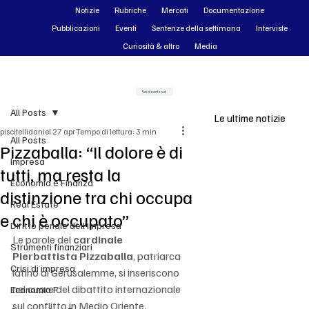
Notizie
Rubriche
Mercati
Documentazione
Pubblicazioni
Eventi
Sentenze della settimana
Interviste
Curiosità & altro
Media
Vai ai contenuti
All Posts
Le ultime notizie
piscitellidaniel
27 apr
Tempo di lettura: 3 min
All Posts
Pizzaballa: “Il dolore è di
Impresa
tutti, ma resta la
Economia e Finanza
distinzione tra chi occupa
Real Estate
e chi è occupato”
Diritto penale dell'impresa
Le parole del 
cardinale 
Strumenti finanziari
Pierbattista Pizzaballa
, patriarca 
Crisi di impresa
latino di Gerusalemme, si inseriscono 
nel cuore del dibattito internazionale 
Economia F
sul conflitto in Medio Oriente, 