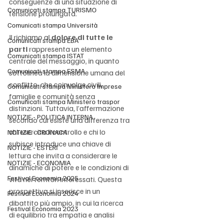
conseguenze di una situazione di 
Comunicati stampa TURISMO
tensione prolungata.
Comunicati stampa Università
Il richiamo al 
dolore di tutte le 
Comunicati stampa EBA
parti
 rappresenta un elemento 
Comunicati stampa ISTAT
centrale del messaggio, in quanto 
Comunicati stampa ESMA
sottolinea la dimensione umana del 
conflitto, che coinvolge civili, 
Comunicati stampa Ministero Imprese
famiglie e comunità senza 
Comunicati stampa Ministero traspor
distinzioni. Tuttavia, l’affermazione 
NOTIZIE - POLITICA INTERNA
secondo cui esiste una differenza tra 
chi esercita il controllo e chi lo 
NOTIZIE - CRONACA
subisce introduce una chiave di 
NOTIZIE - ESTERI
lettura che invita a considerare le 
NOTIZIE - ECONOMIA
dinamiche di potere e le condizioni di 
Festival Economia 2025
vita nei territori interessati. Questa 
prospettiva si inserisce in un 
Festival Economia 2024
dibattito più ampio, in cui la ricerca 
Festival Economia 2023
di equilibrio tra empatia e analisi 