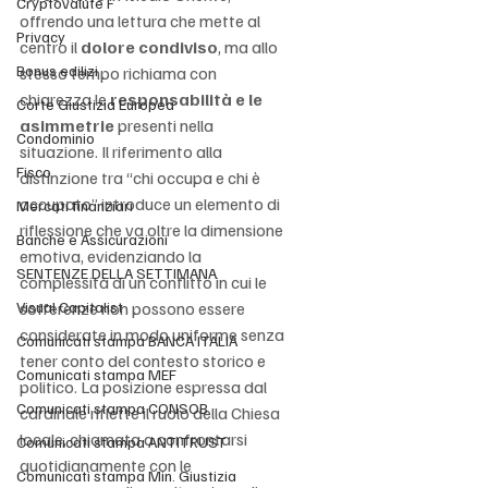
Cryptovalute F
offrendo una lettura che mette al 
Privacy
centro il 
dolore condiviso
, ma allo 
Bonus edilizi
stesso tempo richiama con 
chiarezza le 
responsabilità e le 
Corte Giustizia Europea
asimmetrie
 presenti nella 
Condominio
situazione. Il riferimento alla 
Fisco
distinzione tra “chi occupa e chi è 
occupato” introduce un elemento di 
Mercati finanziari
riflessione che va oltre la dimensione 
Banche e Assicurazioni
emotiva, evidenziando la 
SENTENZE DELLA SETTIMANA
complessità di un conflitto in cui le 
Visual Capitalist
sofferenze non possono essere 
considerate in modo uniforme senza 
Comunicati stampa BANCA ITALIA
tener conto del contesto storico e 
Comunicati stampa MEF
politico. La posizione espressa dal 
Comunicati stampa CONSOB
cardinale riflette il ruolo della Chiesa 
locale, chiamata a confrontarsi 
Comunicati stampa ANTITRUST
quotidianamente con le 
Comunicati stampa Min. Giustizia