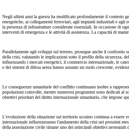
Negli ultimi anni la guerra ha modificato profondamente il contesto ge
energetiche, ai collegamenti ferroviari, agli impianti industriali e agli 
la presenza di infrastrutture considerate essenziali. In occasione di og
interventi di emergenza e le attività di assistenza. La capacità di mante
Parallelamente agli sviluppi sul terreno, prosegue anche il confronto s
della crisi, valutando le implicazioni sotto il profilo della sicurezza, de
influenzando i mercati energetici, il commercio internazionale, le cate
e dei sistemi di difesa aerea hanno assunto un ruolo crescente, evidenzi
Le conseguenze umanitarie del conflitto continuano inoltre a rappresentar
popolazioni coinvolte, mentre numerosi programmi sono dedicati al sosteg
obiettivi prioritari del diritto internazionale umanitario, che impone spec
L'evoluzione della situazione sul territorio ucraino continua a essere 
internazionale influenzeranno l'andamento della crisi nei prossimi mesi.
della popolazione civile rimane uno dei principali obiettivi perseguiti 