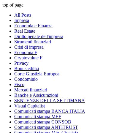
top of page
All Posts
Impresa
Economia e Finanza
Real Estate
Diritto penale dell'impresa
Strumenti finanziari
Crisi di impresa
Economia F
Cryptovalute F
Privacy
Bonus edilizi
Corte Giustizia Europea
Condominio
Fisco
Mercati finanziari
Banche e Assicurazioni
SENTENZE DELLA SETTIMANA
Visual Capitalist
Comunicati stampa BANCA ITALIA
Comunicati stampa MEF
Comunicati stampa CONSOB
Comunicati stampa ANTITRUST
Comunicati stampa Min. Giustizia