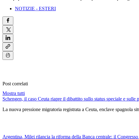
NOTIZIE - ESTERI
Post correlati
Mostra tutti
Schengen, il caso Ceuta riapre il dibattito sullo status speciale e sulle 
La nuova pressione migratoria registrata a Ceuta, enclave spagnola situ
Argentina, Milei rilancia la riforma della Banca centrale: il Congresso