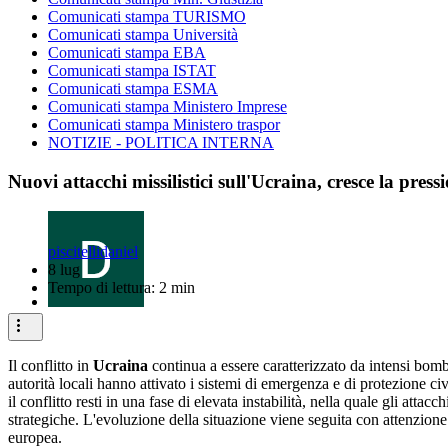
Comunicati stampa TURISMO
Comunicati stampa Università
Comunicati stampa EBA
Comunicati stampa ISTAT
Comunicati stampa ESMA
Comunicati stampa Ministero Imprese
Comunicati stampa Ministero traspor
NOTIZIE - POLITICA INTERNA
Nuovi attacchi missilistici sull'Ucraina, cresce la pressi
piscitellidaniel
8 lug
Tempo di lettura: 2 min
Il conflitto in
Ucraina
continua a essere caratterizzato da intensi bom
autorità locali hanno attivato i sistemi di emergenza e di protezione ci
il conflitto resti in una fase di elevata instabilità, nella quale gli att
strategiche. L'evoluzione della situazione viene seguita con attenzione
europea.