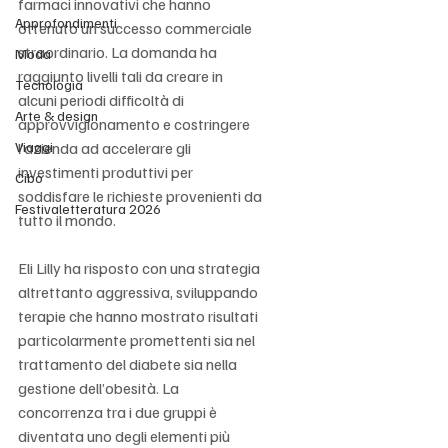
farmaci innovativi che hanno 
Approfondimenti
ottenuto un successo commerciale 
straordinario. La domanda ha 
Moda
raggiunto livelli tali da creare in 
Tecnologia
alcuni periodi difficoltà di 
Arte & design
approvvigionamento e costringere 
Viaggi
l’azienda ad accelerare gli 
investimenti produttivi per 
Cibo
soddisfare le richieste provenienti da 
Festivaletteratura 2026
tutto il mondo.
Eli Lilly ha risposto con una strategia 
altrettanto aggressiva, sviluppando 
terapie che hanno mostrato risultati 
particolarmente promettenti sia nel 
trattamento del diabete sia nella 
gestione dell’obesità. La 
concorrenza tra i due gruppi è 
diventata uno degli elementi più 