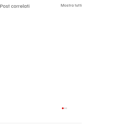
Post correlati
Mostra tutti
Big Tech sotto pressione: l’intelligenza
artificiale cambia le regole e i mercati
diventano più selettivi