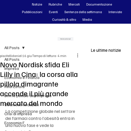
Notizie
Rubriche
Mercati
Documentazione
Pubblicazioni
Eventi
Sentenze della settimana
Interviste
Curiosità & altro
Media
Vai ai contenuti
All Posts
Le ultime notizie
piscitellidaniel
16 giu
Tempo di lettura: 4 min
All Posts
Novo Nordisk sfida Eli
Impresa
Lilly in Cina: la corsa alla
Economia e Finanza
pillola dimagrante
Real Estate
accende il più grande
Diritto penale dell'impresa
mercato del mondo
Strumenti finanziari
La competizione globale nel settore 
Crisi di impresa
dei farmaci contro l’obesità entra in 
Economia F
una nuova fase e vede la 