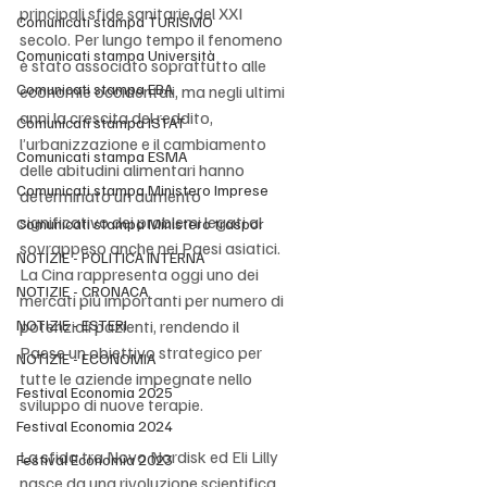
principali sfide sanitarie del XXI 
Comunicati stampa TURISMO
secolo. Per lungo tempo il fenomeno 
Comunicati stampa Università
è stato associato soprattutto alle 
Comunicati stampa EBA
economie occidentali, ma negli ultimi 
anni la crescita del reddito, 
Comunicati stampa ISTAT
l’urbanizzazione e il cambiamento 
Comunicati stampa ESMA
delle abitudini alimentari hanno 
Comunicati stampa Ministero Imprese
determinato un aumento 
significativo dei problemi legati al 
Comunicati stampa Ministero traspor
sovrappeso anche nei Paesi asiatici. 
NOTIZIE - POLITICA INTERNA
La Cina rappresenta oggi uno dei 
NOTIZIE - CRONACA
mercati più importanti per numero di 
NOTIZIE - ESTERI
potenziali pazienti, rendendo il 
Paese un obiettivo strategico per 
NOTIZIE - ECONOMIA
tutte le aziende impegnate nello 
Festival Economia 2025
sviluppo di nuove terapie.
Festival Economia 2024
La sfida tra Novo Nordisk ed Eli Lilly 
Festival Economia 2023
nasce da una rivoluzione scientifica 