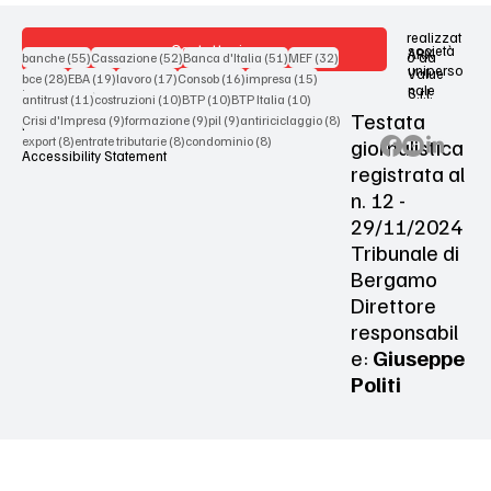
realizzat
Contattaci
società
ARX
55 post
52 post
51 post
32 post
o da
banche
(55)
Cassazione
(52)
Banca d'Italia
(51)
MEF
(32)
uniperso
Value
28 post
19 post
17 post
16 post
15 post
bce
(28)
EBA
(19)
lavoro
(17)
Consob
(16)
impresa
(15)
nale
S.r.l.
Terms & Conditions
11 post
10 post
10 post
10 post
antitrust
(11)
costruzioni
(10)
BTP
(10)
BTP Italia
(10)
Testata
9 post
9 post
9 post
8 post
Crisi d'Impresa
(9)
formazione
(9)
pil
(9)
antiriciclaggio
(8)
Privacy Policy
8 post
8 post
8 post
giornalistica
export
(8)
entrate tributarie
(8)
condominio
(8)
Accessibility Statement
registrata al
n. 12 -
29/11/2024
Tribunale di
Bergamo
Direttore
responsabil
e:
Giuseppe
Politi