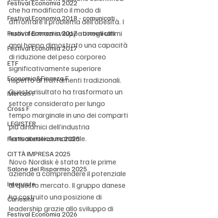
Festival Economia 2022
che ha modificato il modo di 
Festival Economia 2018 - comunicati
affrontare il problema dell’obesità. I 
nuovi farmaci sviluppati negli ultimi 
Festival Economia 2017 - comunicati
anni hanno dimostrato una capacità 
Festival Economia 2017
di riduzione del peso corporeo 
ETF
significativamente superiore 
Economia&Finanza F
rispetto ai trattamenti tradizionali. 
Questo risultato ha trasformato un 
Mercati F
settore considerato per lungo 
Cross F
tempo marginale in uno dei comparti 
LEGISTER
più dinamici dell’industria 
farmaceutica mondiale.
Festivalletteratura 2025
CITTÀ IMPRESA 2025
Novo Nordisk è stata tra le prime 
Salone del Risparmio 2025
aziende a comprendere il potenziale 
Interviste
di questo mercato. Il gruppo danese 
ha costruito una posizione di 
Curiosità
leadership grazie allo sviluppo di 
Festival Economia 2026