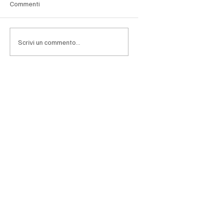
Dopo anni di crescita sostenuta e valutazioni ai
Commenti
massimi storici, le principali Big Tech si trovano ad
affrontare una fase nella quale l'entusiasmo per
l'intelligenza artificiale lascia progressivamen
Scrivi un commento...