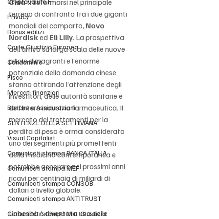
Cryptovalute F
Cina
 trasformarsi nel principale 
terreno di confronto tra i due giganti 
Privacy
mondiali del comparto, 
Novo 
Bonus edilizi
Nordisk
 ed 
Eli Lilly
. La prospettiva 
Corte Giustizia Europea
dell’arrivo su larga scala delle nuove 
pillole dimagranti e l’enorme 
Condominio
potenziale della domanda cinese 
Fisco
stanno attirando l’attenzione degli 
Mercati finanziari
investitori, delle autorità sanitarie e 
dell’intera industria farmaceutica. Il 
Banche e Assicurazioni
mercato dei trattamenti per la 
SENTENZE DELLA SETTIMANA
perdita di peso è ormai considerato 
Visual Capitalist
uno dei segmenti più promettenti 
Comunicati stampa BANCA ITALIA
della medicina contemporanea e 
potrebbe generare nei prossimi anni 
Comunicati stampa MEF
ricavi per centinaia di miliardi di 
Comunicati stampa CONSOB
dollari a livello globale.
Comunicati stampa ANTITRUST
L’obesità è diventata una delle 
Comunicati stampa Min. Giustizia