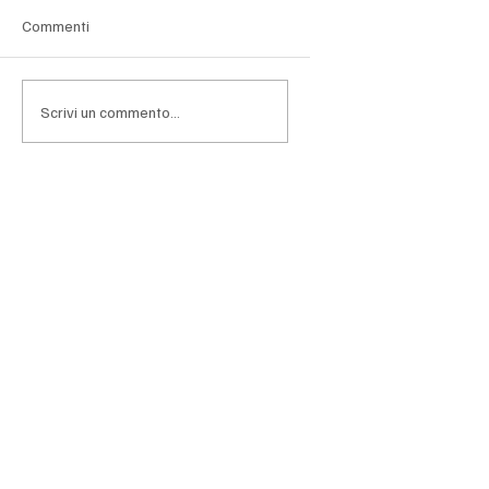
Commenti
Scrivi un commento...
Privacy condominiale, la nomina del
responsabile non è un modulo