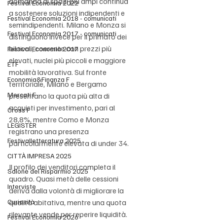
domanda di spazi più ampi continua 
Festival Economia 2022
a sostenere soluzioni indipendenti e 
Festival Economia 2018 - comunicati
semindipendenti. Milano e Monza si 
Festival Economia 2017 - comunicati
distinguono invece per il primato dei 
bilocali, coerente con prezzi più 
Festival Economia 2017
elevati, nuclei più piccoli e maggiore 
ETF
mobilità lavorativa. Sul fronte 
Economia&Finanza F
territoriale, Milano e Bergamo 
Mercati F
presentano la quota più alta di 
acquisti per investimento, pari al 
Cross F
28,8%, mentre Como e Monza 
LEGISTER
registrano una presenza 
Festivalletteratura 2025
particolarmente elevata di under 34.
CITTÀ IMPRESA 2025
Il profilo dei venditori completa il 
Salone del Risparmio 2025
quadro. Quasi metà delle cessioni 
Interviste
deriva dalla volontà di migliorare la 
Curiosità
qualità abitativa, mentre una quota 
rilevante vende per reperire liquidità. 
Festival Economia 2026