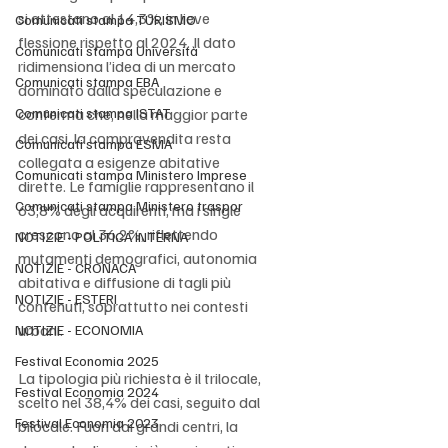
si attestano al 14,3%, in lieve 
Comunicati stampa TURISMO
flessione rispetto al 2024. Il dato 
Comunicati stampa Università
ridimensiona l’idea di un mercato 
Comunicati stampa EBA
dominato dalla speculazione e 
Comunicati stampa ISTAT
conferma che, nella maggior parte 
dei casi, la compravendita resta 
Comunicati stampa ESMA
collegata a esigenze abitative 
Comunicati stampa Ministero Imprese
dirette. Le famiglie rappresentano il 
Comunicati stampa Ministero traspor
63,8% degli acquirenti, ma i single 
crescono al 36,2%, riflettendo 
NOTIZIE - POLITICA INTERNA
mutamenti demografici, autonomia 
NOTIZIE - CRONACA
abitativa e diffusione di tagli più 
NOTIZIE - ESTERI
contenuti, soprattutto nei contesti 
urbani.
NOTIZIE - ECONOMIA
Festival Economia 2025
La tipologia più richiesta è il trilocale, 
Festival Economia 2024
scelto nel 38,4% dei casi, seguito dal 
Festival Economia 2023
bilocale. Fuori dai grandi centri, la 