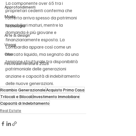
La componente over 65 tra i 
Approfondimenti
proprietari cedenti conferma che 
Moda
l’offerta arriva spesso da patrimoni 
immobiliari maturi, mentre la 
Tecnologia
domanda è più giovane e 
Arte & design
finanziariamente esposta. La 
Viaggi
Lombardia appare così come un 
mercato liquido, ma segnato da una 
Cibo
tensione strutturale tra disponibilità 
Festivaletteratura 2026
patrimoniale delle generazioni 
anziane e capacità di indebitamento 
delle nuove generazioni.
Ricambio Generazionale
Acquisto Prima Casa
Trilocali e Bilocali
Investimento Immobiliare
Capacità di Indebitamento
Real Estate