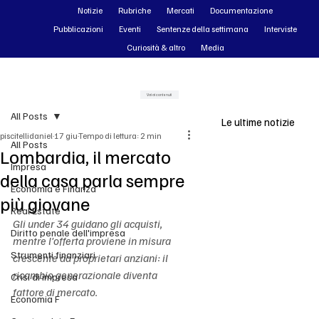
Notizie
Rubriche
Mercati
Documentazione
Pubblicazioni
Eventi
Sentenze della settimana
Interviste
Curiosità & altro
Media
Vai ai contenuti
All Posts
Le ultime notizie
piscitellidaniel
17 giu
Tempo di lettura: 2 min
All Posts
Lombardia, il mercato
Impresa
della casa parla sempre
Economia e Finanza
più giovane
Real Estate
Gli under 34 guidano gli acquisti, 
Diritto penale dell'impresa
mentre l’offerta proviene in misura 
Strumenti finanziari
crescente da proprietari anziani: il 
ricambio generazionale diventa 
Crisi di impresa
fattore di mercato.
Economia F