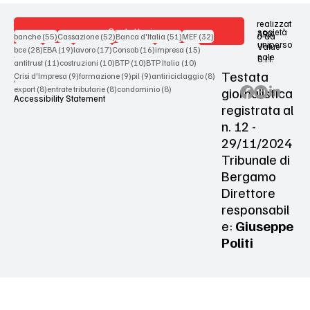
realizzat
Contattaci
società
ARX
55 post
52 post
51 post
32 post
o da
banche
(55)
Cassazione
(52)
Banca d'Italia
(51)
MEF
(32)
uniperso
Value
28 post
19 post
17 post
16 post
15 post
bce
(28)
EBA
(19)
lavoro
(17)
Consob
(16)
impresa
(15)
nale
S.r.l.
Terms & Conditions
11 post
10 post
10 post
10 post
antitrust
(11)
costruzioni
(10)
BTP
(10)
BTP Italia
(10)
Testata
9 post
9 post
9 post
8 post
Crisi d'Impresa
(9)
formazione
(9)
pil
(9)
antiriciclaggio
(8)
Privacy Policy
8 post
8 post
8 post
giornalistica
export
(8)
entrate tributarie
(8)
condominio
(8)
Accessibility Statement
registrata al
n. 12 -
29/11/2024
Tribunale di
Bergamo
Direttore
responsabil
e:
Giuseppe
Politi