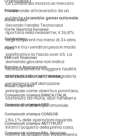
Cryptovalute F
La Lombardia mostra un mercato 
residenziale attraversato da un 
Privacy
evidente 
ricambio generazionale
. 
Bonus edilizi
Secondo l’analisi Tecnocasa 
Corte Giustizia Europea
riportata nella newsletter, il 36,8% 
Condominio
degli acquirenti ha meno di 34 anni, 
mentre tra i venditori pesa in modo 
Fisco
significativo la fascia over 65. La 
Mercati finanziari
domanda giovane non indica 
Banche e Assicurazioni
necessariamente maggiore facilità 
di accesso alla casa, ma segnala la 
SENTENZE DELLA SETTIMANA
persistenza dell’abitazione 
Visual Capitalist
principale come obiettivo prioritario, 
Comunicati stampa BANCA ITALIA
sostenuto da mutui, aiuti familiari e 
Comunicati stampa MEF
ricerca di stabilità patrimoniale.
Comunicati stampa CONSOB
L’84,1% delle operazioni riguarda 
Comunicati stampa ANTITRUST
infatti l’acquisto della prima casa, 
Comunicati stampa Min. Giustizia
mentre gli acquisti per investimento 