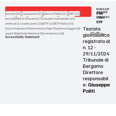
realizzat
Contattaci
società
ARX
55 post
52 post
51 post
32 post
o da
banche
(55)
Cassazione
(52)
Banca d'Italia
(51)
MEF
(32)
uniperso
Value
28 post
19 post
17 post
16 post
15 post
bce
(28)
EBA
(19)
lavoro
(17)
Consob
(16)
impresa
(15)
nale
S.r.l.
Terms & Conditions
11 post
10 post
10 post
10 post
antitrust
(11)
costruzioni
(10)
BTP
(10)
BTP Italia
(10)
Testata
9 post
9 post
9 post
8 post
Crisi d'Impresa
(9)
formazione
(9)
pil
(9)
antiriciclaggio
(8)
Privacy Policy
8 post
8 post
8 post
giornalistica
export
(8)
entrate tributarie
(8)
condominio
(8)
Accessibility Statement
registrata al
n. 12 -
29/11/2024
Tribunale di
Bergamo
Direttore
responsabil
e:
Giuseppe
Politi