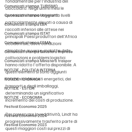
fondamentale per l'industria del 
Comunicati stampa TURISMO
cioccolato. Negli ultimi mesi le 
quotazioni hanno raggiunto livelli 
Comunicati stampa Università
particolarmente elevati a causa di 
Comunicati stampa EBA
raccolti inferiori alle attese nei 
Comunicati stampa ISTAT
principali Paesi produttori dell'Africa 
Comunicati stampa ESMA
occidentale, dove condizioni 
climatiche avverse, malattie delle 
Comunicati stampa Ministero Imprese
coltivazioni e problemi logistici 
Comunicati stampa Ministero traspor
hanno ridotto l'offerta disponibile. A 
NOTIZIE - POLITICA INTERNA
questi elementi si sono aggiunti 
l'aumento dei costi energetici, dei 
NOTIZIE - CRONACA
trasporti e degli imballaggi, 
NOTIZIE - ESTERI
determinando un significativo 
NOTIZIE - ECONOMIA
incremento dei costi di produzione.
Festival Economia 2025
Per preservare la redditività, Lindt ha 
Festival Economia 2024
progressivamente trasferito parte di 
Festival Economia 2023
questi maggiori costi sui prezzi di 