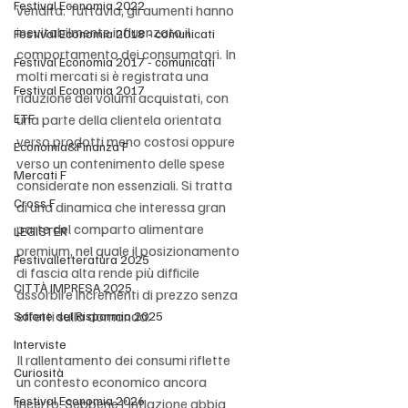
Festival Economia 2022
vendita. Tuttavia, gli aumenti hanno 
inevitabilmente influenzato il 
Festival Economia 2018 - comunicati
comportamento dei consumatori. In 
Festival Economia 2017 - comunicati
molti mercati si è registrata una 
Festival Economia 2017
riduzione dei volumi acquistati, con 
ETF
una parte della clientela orientata 
verso prodotti meno costosi oppure 
Economia&Finanza F
verso un contenimento delle spese 
Mercati F
considerate non essenziali. Si tratta 
Cross F
di una dinamica che interessa gran 
parte del comparto alimentare 
LEGISTER
premium, nel quale il posizionamento 
Festivalletteratura 2025
di fascia alta rende più difficile 
CITTÀ IMPRESA 2025
assorbire incrementi di prezzo senza 
effetti sulla domanda.
Salone del Risparmio 2025
Interviste
Il rallentamento dei consumi riflette 
Curiosità
un contesto economico ancora 
Festival Economia 2026
incerto. Sebbene l'inflazione abbia 