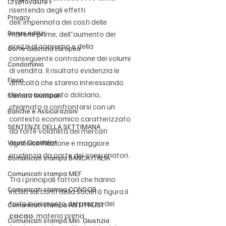
Cryptovalute F
risentendo degli effetti 
Privacy
dell'impennata dei costi delle 
Bonus edilizi
materie prime, dell'aumento dei 
prezzi al consumo e della 
Corte Giustizia Europea
conseguente contrazione dei volumi 
Condominio
di vendita. Il risultato evidenzia le 
Fisco
difficoltà che stanno interessando 
l'intero comparto dolciario, 
Mercati finanziari
chiamato a confrontarsi con un 
Banche e Assicurazioni
contesto economico caratterizzato 
SENTENZE DELLA SETTIMANA
da forte volatilità dei mercati 
Visual Capitalist
agricoli, inflazione e maggiore 
prudenza da parte dei consumatori.
Comunicati stampa BANCA ITALIA
Comunicati stampa MEF
Tra i principali fattori che hanno 
Comunicati stampa CONSOB
inciso sui conti della società figura il 
forte incremento del prezzo del 
Comunicati stampa ANTITRUST
cacao
, materia prima 
Comunicati stampa Min. Giustizia