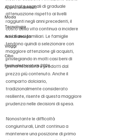
mostrato segnali di graduale 
Approfondimenti
attenuazione rispetto ai livelli 
Moda
raggiunti negli anni precedenti, il 
Tecnologia
costo della vita continua a incidere 
sui bilanci familiari. Le famiglie 
Arte & design
tendono quindi a selezionare con 
Viaggi
maggiore attenzione gli acquisti, 
Cibo
privilegiando in molti casi beni di 
Festivaletteratura 2026
prima necessità o prodotti dal 
prezzo più contenuto. Anche il 
comparto dolciario, 
tradizionalmente considerato 
resiliente, risente di questa maggiore 
prudenza nelle decisioni di spesa.
Nonostante le difficoltà 
congiunturali, Lindt continua a 
mantenere una posizione di primo 