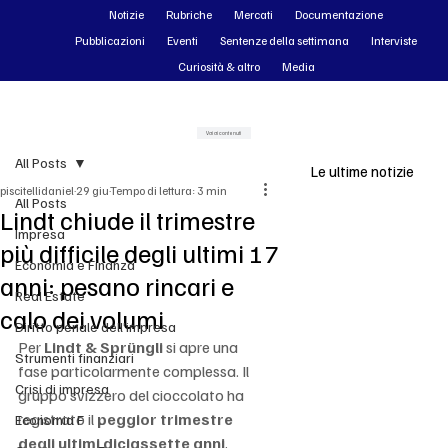
Notizie
Rubriche
Mercati
Documentazione
Pubblicazioni
Eventi
Sentenze della settimana
Interviste
Curiosità & altro
Media
Vai ai contenuti
All Posts
Le ultime notizie
piscitellidaniel
29 giu
Tempo di lettura: 3 min
All Posts
Lindt chiude il trimestre
Impresa
più difficile degli ultimi 17
Economia e Finanza
anni: pesano rincari e
Real Estate
calo dei volumi
Diritto penale dell'impresa
Per 
Lindt & Sprüngli
 si apre una 
Strumenti finanziari
fase particolarmente complessa. Il 
Crisi di impresa
gruppo svizzero del cioccolato ha 
registrato il 
peggior trimestre 
Economia F
degli ultimi diciassette anni
, 