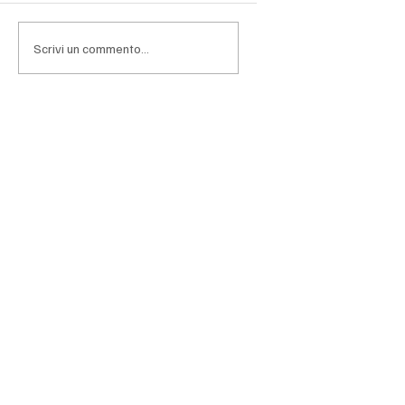
affrontare una fase nella quale l'entusiasmo per
l'intelligenza artificiale lascia progressivamen
Scrivi un commento...