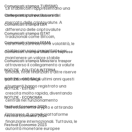
Comunicati stampa TURISMO
Le stablecoin rappresentano una 
delle principali evoluzioni del 
Comunicati stampa Università
mercato delle criptovalute. A 
Comunicati stampa EBA
differenza delle criptovalute 
Comunicati stampa ISTAT
tradizionali come Bitcoin, 
Comunicati stampa ESMA
caratterizzate da forte volatilità, le 
stablecoin sono progettate per 
Comunicati stampa Ministero Imprese
mantenere un valore stabile 
Comunicati stampa Ministero traspor
attraverso il collegamento a valute 
NOTIZIE - POLITICA INTERNA
ufficiali, titoli finanziari o altre riserve 
patrimoniali. Negli ultimi anni questi 
NOTIZIE - CRONACA
strumenti hanno registrato una 
NOTIZIE - ESTERI
crescita molto rapida, diventando 
NOTIZIE - ECONOMIA
centrali nel funzionamento 
Festival Economia 2025
dell’ecosistema crypto e attirando 
l’interesse di grandi piattaforme 
Festival Economia 2024
finanziarie internazionali. Tuttavia, le 
Festival Economia 2023
autorità monetarie europee 