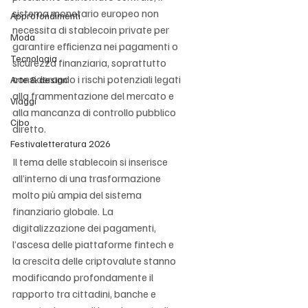
sistema monetario europeo non 
Approfondimenti
necessita di stablecoin private per 
Moda
garantire efficienza nei pagamenti o 
Tecnologia
sicurezza finanziaria, soprattutto 
considerando i rischi potenziali legati 
Arte & design
alla frammentazione del mercato e 
Viaggi
alla mancanza di controllo pubblico 
Cibo
diretto.
Festivaletteratura 2026
Il tema delle stablecoin si inserisce 
all’interno di una trasformazione 
molto più ampia del sistema 
finanziario globale. La 
digitalizzazione dei pagamenti, 
l’ascesa delle piattaforme fintech e 
la crescita delle criptovalute stanno 
modificando profondamente il 
rapporto tra cittadini, banche e 