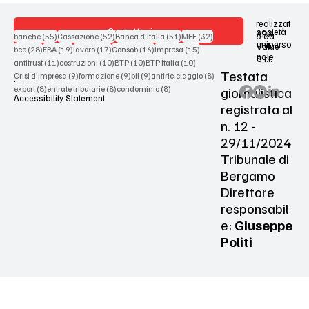
realizzat
Contattaci
società
ARX
55 post
52 post
51 post
32 post
o da
banche
(55)
Cassazione
(52)
Banca d'Italia
(51)
MEF
(32)
uniperso
Value
28 post
19 post
17 post
16 post
15 post
bce
(28)
EBA
(19)
lavoro
(17)
Consob
(16)
impresa
(15)
nale
S.r.l.
Terms & Conditions
11 post
10 post
10 post
10 post
antitrust
(11)
costruzioni
(10)
BTP
(10)
BTP Italia
(10)
Testata
9 post
9 post
9 post
8 post
Crisi d'Impresa
(9)
formazione
(9)
pil
(9)
antiriciclaggio
(8)
Privacy Policy
8 post
8 post
8 post
giornalistica
export
(8)
entrate tributarie
(8)
condominio
(8)
Accessibility Statement
registrata al
n. 12 -
29/11/2024
Tribunale di
Bergamo
Direttore
responsabil
e:
Giuseppe
Politi