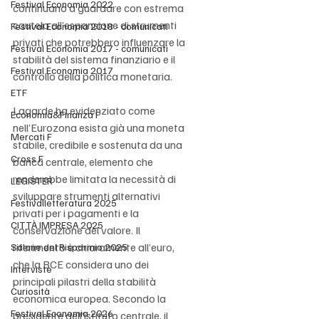
Festival Economia 2022
continuano a guardare con estrema 
cautela all’espansione di strumenti 
Festival Economia 2018 - comunicati
privati che potrebbero influenzare la 
Festival Economia 2017 - comunicati
stabilità del sistema finanziario e il 
Festival Economia 2017
controllo della politica monetaria.
ETF
Lagarde ha evidenziato come 
Economia&Finanza F
nell’Eurozona esista già una moneta 
Mercati F
stabile, credibile e sostenuta da una 
Cross F
banca centrale, elemento che 
renderebbe limitata la necessità di 
LEGISTER
sviluppare strumenti alternativi 
Festivalletteratura 2025
privati per i pagamenti e la 
CITTÀ IMPRESA 2025
conservazione del valore. Il 
riferimento è chiaramente all’euro, 
Salone del Risparmio 2025
che la BCE considera uno dei 
Interviste
principali pilastri della stabilità 
Curiosità
economica europea. Secondo la 
Festival Economia 2026
presidente dell’istituto centrale, il 