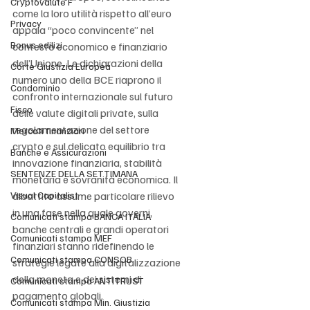
Cryptovalute F
come la loro utilità rispetto all’euro 
Privacy
appaia “poco convincente” nel 
Bonus edilizi
contesto economico e finanziario 
dell’Unione. Le dichiarazioni della 
Corte Giustizia Europea
numero uno della BCE riaprono il 
Condominio
confronto internazionale sul futuro 
Fisco
delle valute digitali private, sulla 
regolamentazione del settore 
Mercati finanziari
crypto e sul delicato equilibrio tra 
Banche e Assicurazioni
innovazione finanziaria, stabilità 
SENTENZE DELLA SETTIMANA
monetaria e sovranità economica. Il 
Visual Capitalist
dibattito assume particolare rilievo 
in una fase nella quale governi, 
Comunicati stampa BANCA ITALIA
banche centrali e grandi operatori 
Comunicati stampa MEF
finanziari stanno ridefinendo le 
Comunicati stampa CONSOB
strategie legate alla digitalizzazione 
della moneta e dei sistemi di 
Comunicati stampa ANTITRUST
pagamento globali.
Comunicati stampa Min. Giustizia