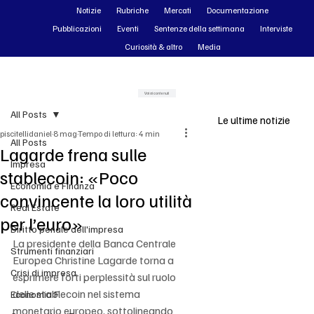
Notizie
Rubriche
Mercati
Documentazione
Pubblicazioni
Eventi
Sentenze della settimana
Interviste
Curiosità & altro
Media
Vai ai contenuti
All Posts
Le ultime notizie
piscitellidaniel
8 mag
Tempo di lettura: 4 min
All Posts
Lagarde frena sulle
Impresa
stablecoin: «Poco
Economia e Finanza
convincente la loro utilità
Real Estate
per l’euro»
Diritto penale dell'impresa
La presidente della Banca Centrale 
Strumenti finanziari
Europea Christine Lagarde torna a 
Crisi di impresa
esprimere forti perplessità sul ruolo 
delle stablecoin nel sistema 
Economia F
monetario europeo, sottolineando 