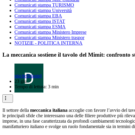
Comunicati stampa TURISMO
Comunicati stampa Università
Comunicati stampa EBA
Comunicati stampa ISTAT
Comunicati stampa ESMA
Comunicati stampa Ministero Imprese
Comunicati stampa Ministero traspor
NOTIZIE - POLITICA INTERNA
La meccanica sostiene il tavolo del Mimit: confronto st
piscitellidaniel
23 giu
Tempo di lettura: 3 min
Il settore della
meccanica italiana
accoglie con favore l’avvio del ta
le principali sfide che interessano una delle filiere produttive più rilev
imprese, in una fase caratterizzata da profondi cambiamenti tecnologici
manifatturiero italiano e svolge un ruolo fondamentale sia in termini di 