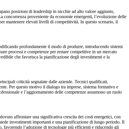
pano posizioni di leadership in nicchie ad alto valore aggiunto,
 La concorrenza proveniente da economie emergenti, l’evoluzione delle
er mantenere elevati livelli di competitività. In questo scenario, il
a modificando profondamente il modo di produrre, introducendo sistemi
rnare processi e competenze per restare competitive in un mercato
edibile che favorisca la pianificazione degli investimenti e la
ncipali criticità segnalate dalle aziende. Tecnici qualificati,
ente. Per questo motivo il dialogo tra imprese, sistema formativo e
 professionale e l’aggiornamento delle competenze assumono un ruolo
dovuto affrontare una significativa crescita dei costi energetici, con
ichiede investimenti importanti e una pianificazione di lungo periodo. Il
favorendo l’adozione di tecnologie più efficienti e riducendo gli