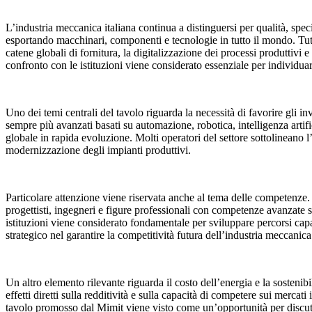
L’industria meccanica italiana continua a distinguersi per qualità, sp
esportando macchinari, componenti e tecnologie in tutto il mondo. Tu
catene globali di fornitura, la digitalizzazione dei processi produttivi 
confronto con le istituzioni viene considerato essenziale per individuare
Uno dei temi centrali del tavolo riguarda la necessità di favorire gli
sempre più avanzati basati su automazione, robotica, intelligenza arti
globale in rapida evoluzione. Molti operatori del settore sottolineano l
modernizzazione degli impianti produttivi.
Particolare attenzione viene riservata anche al tema delle competenze. La
progettisti, ingegneri e figure professionali con competenze avanzate 
istituzioni viene considerato fondamentale per sviluppare percorsi ca
strategico nel garantire la competitività futura dell’industria meccanica
Un altro elemento rilevante riguarda il costo dell’energia e la sostenib
effetti diretti sulla redditività e sulla capacità di competere sui mercat
tavolo promosso dal Mimit viene visto come un’opportunità per discut