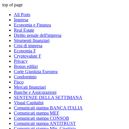
top of page
All Posts
Impresa
Economia e Finanza
Real Estate
Diritto penale dell'impresa
Strumenti finanziari
Crisi di impresa
Economia F
Cryptovalute F
Privacy
Bonus edilizi
Corte Giustizia Europea
Condominio
Fisco
Mercati finanziari
Banche e Assicurazioni
SENTENZE DELLA SETTIMANA
Visual Capitalist
Comunicati stampa BANCA ITALIA
Comunicati stampa MEF
Comunicati stampa CONSOB
Comunicati stampa ANTITRUST
Comunicati stampa Min. Giustizia