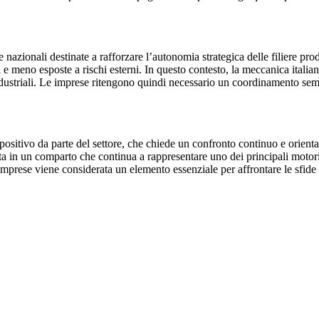
e e nazionali destinate a rafforzare l’autonomia strategica delle filiere p
 e meno esposte a rischi esterni. In questo contesto, la meccanica italian
striali. Le imprese ritengono quindi necessario un coordinamento sempre
ositivo da parte del settore, che chiede un confronto continuo e orientat
ta in un comparto che continua a rappresentare uno dei principali motori 
e imprese viene considerata un elemento essenziale per affrontare le sfide