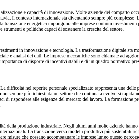
ecializzazione e capacità di innovazione. Molte aziende del comparto occu
ttavia, il contesto internazionale sta diventando sempre più complesso.
e la transizione energetica impongono alle imprese continui investimenti p
 strumenti e politiche capaci di sostenere la crescita del settore.
 investimenti in innovazione e tecnologia. La trasformazione digitale st
ficiale e analisi dei dati. Le imprese meccaniche sono chiamate ad aggio
’importanza di disporre di incentivi stabili e di un quadro normativo prev
 difficoltà nel reperire personale specializzato rappresenta una delle pri
sono sempre più richiesti da un settore che continua a evolversi rapidam
paci di rispondere alle esigenze del mercato del lavoro. La formazione
.
ilità della produzione industriale. Negli ultimi anni molte aziende hanno 
i internazionali. La transizione verso modelli produttivi più sostenibili r
ere misure che possano accompagnare le imprese lungo questo percorso, 