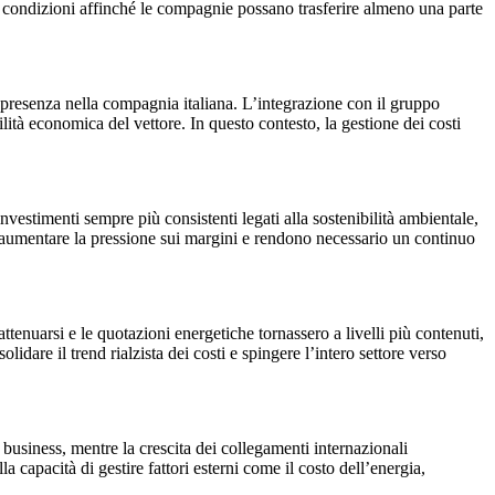
e condizioni affinché le compagnie possano trasferire almeno una parte
 presenza nella compagnia italiana. L’integrazione con il gruppo
lità economica del vettore. In questo contesto, la gestione dei costi
vestimenti sempre più consistenti legati alla sostenibilità ambientale,
 ad aumentare la pressione sui margini e rendono necessario un continuo
tenuarsi e le quotazioni energetiche tornassero a livelli più contenuti,
lidare il trend rialzista dei costi e spingere l’intero settore verso
business, mentre la crescita dei collegamenti internazionali
apacità di gestire fattori esterni come il costo dell’energia,