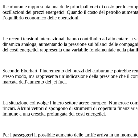
Il carburante rappresenta una delle principali voci di costo per le comp
oscillazioni dei prezzi energetici. Quando il costo del petrolio aumenta
l’equilibrio economico delle operazioni.
Le recenti tensioni internazionali hanno contribuito ad alimentare la vol
dinamica analoga, aumentando la pressione sui bilanci delle compagnie
dei costi energetici rappresenta una variabile fondamentale nella pianif
Secondo Eberhart, l’incremento dei prezzi del carburante potrebbe rend
stesso modo, ma rappresenta un’indicazione della pressione che il compa
marcata dell’aumento del jet fuel.
La situazione coinvolge l’intero settore aereo europeo. Numerose compa
rincari. Alcuni vettori dispongono di strumenti di copertura finanzia
immune a una crescita prolungata dei costi energetici.
Per i passeggeri il possibile aumento delle tariffe arriva in un momento