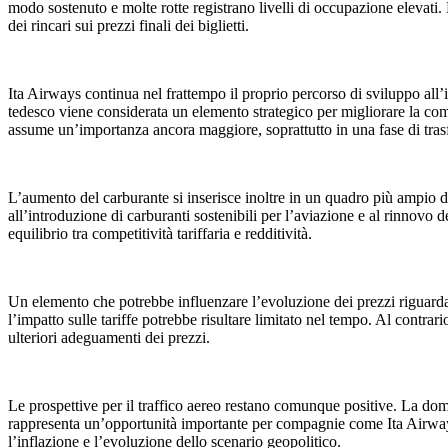
modo sostenuto e molte rotte registrano livelli di occupazione elevati
dei rincari sui prezzi finali dei biglietti.
Ita Airways continua nel frattempo il proprio percorso di sviluppo all
tedesco viene considerata un elemento strategico per migliorare la compe
assume un’importanza ancora maggiore, soprattutto in una fase di tra
L’aumento del carburante si inserisce inoltre in un quadro più ampio di
all’introduzione di carburanti sostenibili per l’aviazione e al rinnovo 
equilibrio tra competitività tariffaria e redditività.
Un elemento che potrebbe influenzare l’evoluzione dei prezzi riguarda l
l’impatto sulle tariffe potrebbe risultare limitato nel tempo. Al contrari
ulteriori adeguamenti dei prezzi.
Le prospettive per il traffico aereo restano comunque positive. La doma
rappresenta un’opportunità importante per compagnie come Ita Airways. 
l’inflazione e l’evoluzione dello scenario geopolitico.