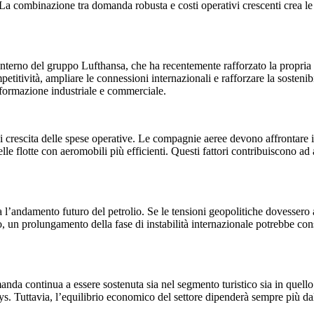
. La combinazione tra domanda robusta e costi operativi crescenti crea l
’interno del gruppo Lufthansa, che ha recentemente rafforzato la propria
titività, ampliare le connessioni internazionali e rafforzare la sostenibi
sformazione industriale e commerciale.
 crescita delle spese operative. Le compagnie aeree devono affrontare in
delle flotte con aeromobili più efficienti. Questi fattori contribuiscono
’andamento futuro del petrolio. Se le tensioni geopolitiche dovessero at
o, un prolungamento della fase di instabilità internazionale potrebbe conso
nda continua a essere sostenuta sia nel segmento turistico sia in quello 
Tuttavia, l’equilibrio economico del settore dipenderà sempre più dalla c