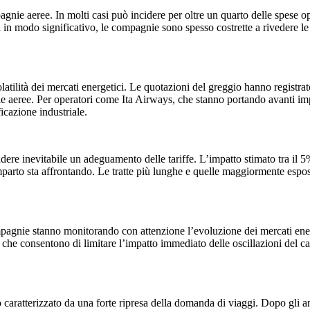
agnie aeree. In molti casi può incidere per oltre un quarto delle spese o
 in modo significativo, le compagnie sono spesso costrette a rivedere le p
atilità dei mercati energetici. Le quotazioni del greggio hanno registrato 
 aeree. Per operatori come Ita Airways, che stanno portando avanti impor
icazione industriale.
ere inevitabile un adeguamento delle tariffe. L’impatto stimato tra il 5
rto sta affrontando. Le tratte più lunghe e quelle maggiormente esposte 
gnie stanno monitorando con attenzione l’evoluzione dei mercati energeti
ria che consentono di limitare l’impatto immediato delle oscillazioni d
 caratterizzato da una forte ripresa della domanda di viaggi. Dopo gli ann