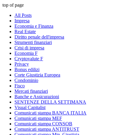
top of page
All Posts
Impresa
Economia e Finanza
Real Estate
Diritto penale dell'impresa
Strumenti finanziari
Crisi di impresa
Economia F
Cryptovalute F
Privacy
Bonus edilizi
Corte Giustizia Europea
Condominio
Fisco
Mercati finanziari
Banche e Assicurazioni
SENTENZE DELLA SETTIMANA
Visual Capitalist
Comunicati stampa BANCA ITALIA
Comunicati stampa MEF
Comunicati stampa CONSOB
Comunicati stampa ANTITRUST
Comunicati stampa Min. Giustizia