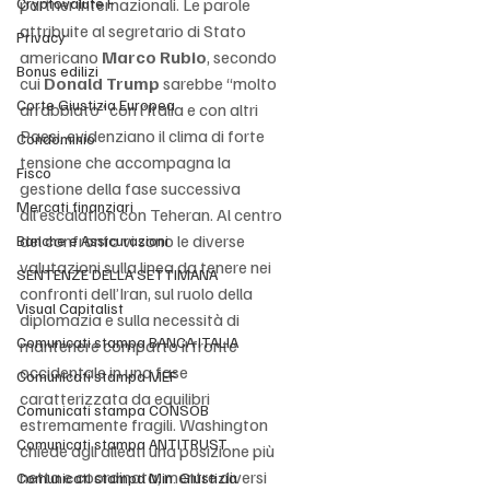
Cryptovalute F
partner internazionali. Le parole 
attribuite al segretario di Stato 
Privacy
americano 
Marco Rubio
, secondo 
Bonus edilizi
cui 
Donald Trump
 sarebbe “molto 
Corte Giustizia Europea
arrabbiato” con l’Italia e con altri 
Paesi, evidenziano il clima di forte 
Condominio
tensione che accompagna la 
Fisco
gestione della fase successiva 
Mercati finanziari
all’escalation con Teheran. Al centro 
del confronto vi sono le diverse 
Banche e Assicurazioni
valutazioni sulla linea da tenere nei 
SENTENZE DELLA SETTIMANA
confronti dell’Iran, sul ruolo della 
Visual Capitalist
diplomazia e sulla necessità di 
Comunicati stampa BANCA ITALIA
mantenere compatto il fronte 
occidentale in una fase 
Comunicati stampa MEF
caratterizzata da equilibri 
Comunicati stampa CONSOB
estremamente fragili. Washington 
Comunicati stampa ANTITRUST
chiede agli alleati una posizione più 
netta e coordinata, mentre diversi 
Comunicati stampa Min. Giustizia