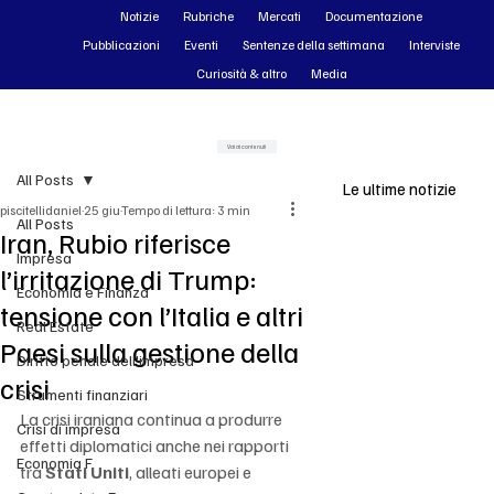
Notizie
Rubriche
Mercati
Documentazione
Pubblicazioni
Eventi
Sentenze della settimana
Interviste
Curiosità & altro
Media
Vai ai contenuti
All Posts
Le ultime notizie
piscitellidaniel
25 giu
Tempo di lettura: 3 min
All Posts
Iran, Rubio riferisce
Impresa
l’irritazione di Trump:
Economia e Finanza
tensione con l’Italia e altri
Real Estate
Paesi sulla gestione della
Diritto penale dell'impresa
crisi
Strumenti finanziari
La crisi iraniana continua a produrre 
Crisi di impresa
effetti diplomatici anche nei rapporti 
Economia F
tra 
Stati Uniti
, alleati europei e 