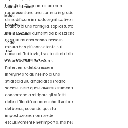
beneficio. Cinquanta euro non 
Approfondimenti
rappresentano una somma in grado 
Moda
di modificare in modo significativo il 
Tecnologia
bilancio di una famiglia, soprattutto 
in presenza di aumenti dei prezzi che 
Arte & design
negli ultimi anni hanno inciso in 
Viaggi
misura ben più consistente sui 
Cibo
consumi. Tuttavia, i sostenitori della 
Festivaletteratura 2026
misura evidenziano come 
l’intervento debba essere 
interpretato all’interno di una 
strategia più ampia di sostegno 
sociale, nella quale diversi strumenti 
concorrono a mitigare gli effetti 
delle difficoltà economiche. Il valore 
del bonus, secondo questa 
impostazione, non risiede 
esclusivamente nell’importo, ma nel 