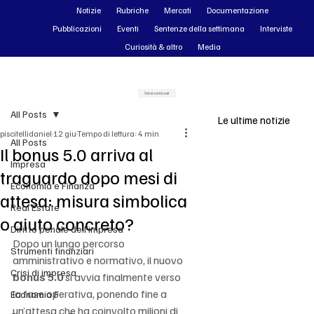
Notizie
Rubriche
Mercati
Documentazione
Pubblicazioni
Eventi
Sentenze della settimana
Interviste
Curiosità & altro
Media
Vai ai contenuti
All Posts
Le ultime notizie
piscitellidaniel
12 giu
Tempo di lettura: 4 min
All Posts
Il bonus 5.0 arriva al
Impresa
traguardo dopo mesi di
Economia e Finanza
attesa: misura simbolica
Real Estate
o aiuto concreto?
Diritto penale dell'impresa
Dopo un lungo percorso 
Strumenti finanziari
amministrativo e normativo, il nuovo 
Crisi di impresa
bonus 5.0 
si avvia finalmente verso 
la fase operativa, ponendo fine a 
Economia F
un’attesa che ha coinvolto milioni di 