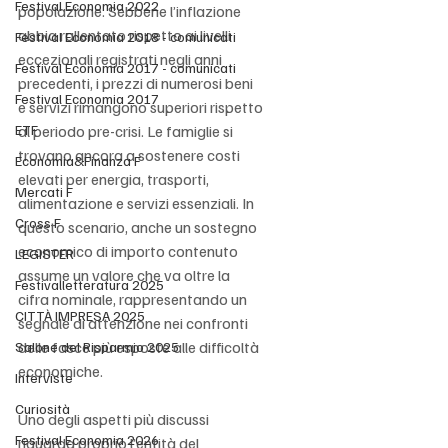
Festival Economia 2022
popolazione. Sebbene l’inflazione 
abbia rallentato rispetto ai livelli 
Festival Economia 2018 - comunicati
eccezionali registrati negli anni 
Festival Economia 2017 - comunicati
precedenti, i prezzi di numerosi beni 
Festival Economia 2017
e servizi rimangono superiori rispetto 
ETF
al periodo pre-crisi. Le famiglie si 
trovano ancora a sostenere costi 
Economia&Finanza F
elevati per energia, trasporti, 
Mercati F
alimentazione e servizi essenziali. In 
Cross F
questo scenario, anche un sostegno 
economico di importo contenuto 
LEGISTER
assume un valore che va oltre la 
Festivalletteratura 2025
cifra nominale, rappresentando un 
CITTÀ IMPRESA 2025
segnale di attenzione nei confronti 
delle fasce più esposte alle difficoltà 
Salone del Risparmio 2025
economiche.
Interviste
Curiosità
Uno degli aspetti più discussi 
Festival Economia 2026
riguarda proprio l’entità del 