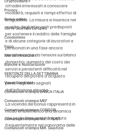
Cryptovalute F
cittadini interessati a conoscere 
Privacy
modalità, requisiti e tempi effettivi di 
Bonus edilizi
erogazione. La misura si inserisce nel 
quadro degli interventi predisposti 
Corte Giustizia Europea
per sostenere il reddito delle famiglie 
Condominio
e di alcune categorie di lavoratori e 
Fisco
pensionati in una fase ancora 
caratterizzata da tensioni sui bilanci 
Mercati finanziari
domestici, aumento del costo dei 
Banche e Assicurazioni
servizi e persistenti difficoltà nel 
SENTENZE DELLA SETTIMANA
recupero del potere d’acquisto 
Visual Capitalist
perso negli anni segnati 
dall’inflazione elevata.
Comunicati stampa BANCA ITALIA
Comunicati stampa MEF
La vicenda del bonus rappresenta in 
Comunicati stampa CONSOB
modo emblematico una dinamica 
che negli ultimi anni si è ripetuta 
Comunicati stampa ANTITRUST
frequentemente nel panorama delle 
Comunicati stampa Min. Giustizia