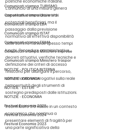
politiche economiche italiane. 
Comunicati stampa TURISMO
L’annuncio di una misura genera 
aspettative immediate tra i 
Comunicati stampa Università
potenziali beneficiari, ma il 
Comunicati stampa EBA
passaggio dalla previsione 
Comunicati stampa ISTAT
normativa all’effettiva disponibilità 
Comunicati stampa ESMA
delle somme richiede spesso tempi 
lunghi. Procedure amministrative, 
Comunicati stampa Ministero Imprese
decreti attuativi, verifiche tecniche e 
Comunicati stampa Ministero traspor
definizione dei criteri di accesso 
NOTIZIE - POLITICA INTERNA
finiscono per allungare il percorso, 
alimentando interrogativi sulla reale 
NOTIZIE - CRONACA
tempestività degli strumenti di 
NOTIZIE - ESTERI
sostegno predisposti dalle istituzioni.
NOTIZIE - ECONOMIA
Festival Economia 2025
Il contributo 5.0 nasce in un contesto 
economico che continua a 
Festival Economia 2024
presentare elementi di fragilità per 
Festival Economia 2023
una parte significativa della 