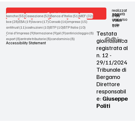
realizzat
Contattaci
società
ARX
55 post
52 post
51 post
32 post
o da
banche
(55)
Cassazione
(52)
Banca d'Italia
(51)
MEF
(32)
uniperso
Value
28 post
19 post
17 post
16 post
15 post
bce
(28)
EBA
(19)
lavoro
(17)
Consob
(16)
impresa
(15)
nale
S.r.l.
Terms & Conditions
11 post
10 post
10 post
10 post
antitrust
(11)
costruzioni
(10)
BTP
(10)
BTP Italia
(10)
Testata
9 post
9 post
9 post
8 post
Crisi d'Impresa
(9)
formazione
(9)
pil
(9)
antiriciclaggio
(8)
Privacy Policy
8 post
8 post
8 post
giornalistica
export
(8)
entrate tributarie
(8)
condominio
(8)
Accessibility Statement
registrata al
n. 12 -
29/11/2024
Tribunale di
Bergamo
Direttore
responsabil
e:
Giuseppe
Politi